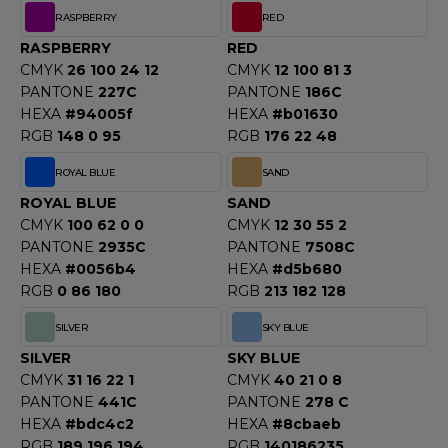
RASPBERRY
RED
RASPBERRY
RED
CMYK
26 100 24 12
CMYK
12 100 81 3
PANTONE
227C
PANTONE
186C
HEXA
#94005f
HEXA
#b01630
RGB
148 0 95
RGB
176 22 48
ROYAL BLUE
SAND
ROYAL BLUE
SAND
CMYK
100 62 0 0
CMYK
12 30 55 2
PANTONE
2935C
PANTONE
7508C
HEXA
#0056b4
HEXA
#d5b680
RGB
0 86 180
RGB
213 182 128
SILVER
SKY BLUE
SILVER
SKY BLUE
CMYK
31 16 22 1
CMYK
40 21 0 8
PANTONE
441C
PANTONE
278 C
HEXA
#bdc4c2
HEXA
#8cbaeb
RGB
189 196 194
RGB
140186235