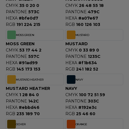
CMYK
35 0 20 0
CMYK
26 48 55 18
PANTONE
573C
PANTONE
479C
HEXA
#bfe0d7
HEXA
#a07e67
RGB
191 224 215
RGB
160 126 103
MOSS GREEN
MUSTARD
MOSS GREEN
MUSTARD
CMYK
53 17 44 2
CMYK
0 33 89 0
PANTONE
557C
PANTONE
1235C
HEXA
#91ad99
HEXA
#f1b634
RGB
145 173 153
RGB
241 182 52
MUSTARD HEATHER
NAVY
MUSTARD HEATHER
NAVY
CMYK
1 28 84 0
CMYK
100 72 51 59
PANTONE
142C
PANTONE
303C
HEXA
#ebbd46
HEXA
#192e3c
RGB
235 189 70
RGB
25 46 60
OCHER
ORANGE