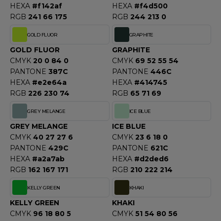
HEXA
#f142af
HEXA
#f4d500
RGB
241 66 175
RGB
244 213 0
GOLD FLUOR
GRAPHITE
GOLD FLUOR
GRAPHITE
CMYK
20 0 84 0
CMYK
69 52 55 54
PANTONE
387C
PANTONE
446C
HEXA
#e2e64a
HEXA
#414745
RGB
226 230 74
RGB
65 71 69
GREY MELANGE
ICE BLUE
GREY MELANGE
ICE BLUE
CMYK
40 27 27 6
CMYK
23 6 18 0
PANTONE
429C
PANTONE
621C
HEXA
#a2a7ab
HEXA
#d2ded6
RGB
162 167 171
RGB
210 222 214
KELLY GREEN
KHAKI
KELLY GREEN
KHAKI
CMYK
96 18 80 5
CMYK
51 54 80 56