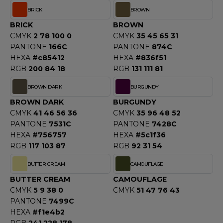
ROMODORO
BRICK
BROWN
BRICK
BROWN
CMYK
2 78 100 0
CMYK
35 45 65 31
UADRA
PANTONE
166C
PANTONE
874C
HEXA
#c85412
HEXA
#836f51
RGB
200 84 18
RGB
131 111 81
EFERENCE TEXTILE
BROWN DARK
BURGUNDY
EGATTA
BROWN DARK
BURGUNDY
CMYK
41 46 56 36
CMYK
35 96 48 52
ESULT
PANTONE
7531C
PANTONE
7428C
HEXA
#756757
HEXA
#5c1f36
ICA LEWIS
RGB
117 103 87
RGB
92 31 54
USSELL ATHLETIC®
BUTTER CREAM
CAMOUFLAGE
USSELL ATHLETIC® COLLECTION
BUTTER CREAM
CAMOUFLAGE
CMYK
5 9 38 0
CMYK
51 47 76 43
PANTONE
7499C
HEXA
#f1e4b2
ANS ETIQUETTE