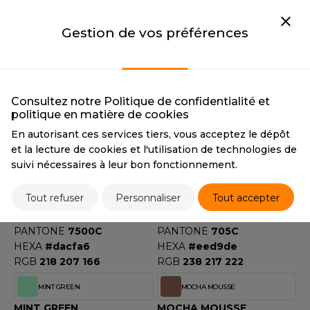
CMYK
47 63 33 19
CMYK
10 3 62 0
PANTONE
5205C
PANTONE
602C
Gestion de vos préférences
HEXA
#7b5f73
HEXA
#ede681
RGB
123 95 115
RGB
237 230 129
LIME
LIME FLUOR
LIME
LIME FLUOR
Consultez notre Politique de confidentialité et
CMYK
60 0 100 0
CMYK
67 0 99 0
politique en matière de cookies
PANTONE
368C
PANTONE
802C
En autorisant ces services tiers, vous acceptez le dépôt
HEXA
#8dba38
HEXA
#7fd344
et la lecture de cookies et l'utilisation de technologies de
RGB
141 186 56
RGB
127 211 68
suivi nécessaires à leur bon fonctionnement.
LIME STONE
MAUVE LIGHT
Tout refuser
Personnaliser
Tout accepter
LIME STONE
MAUVE LIGHT
CMYK
15 16 40 1
CMYK
2 20 7 0
PANTONE
7500C
PANTONE
705C
HEXA
#dacfa6
HEXA
#eed9de
RGB
218 207 166
RGB
238 217 222
MINT GREEN
MOCHA MOUSSE
MINT GREEN
MOCHA MOUSSE