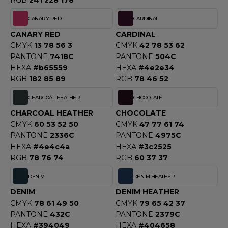
RGB
241 228 178
F CLOTHING
CANARY RED
CARDINAL
O DENIM
CANARY RED
CARDINAL
CMYK
13 78 56 3
CMYK
42 78 53 62
PIRO
PANTONE
7418C
PANTONE
504C
HEXA
#b65559
HEXA
#4e2e34
PLASHMACS
RGB
182 85 89
RGB
78 46 52
TARWORLD
CHARCOAL HEATHER
CHOCOLATE
CHARCOAL HEATHER
CHOCOLATE
TEDMAN
CMYK
60 53 52 50
CMYK
47 77 61 74
PANTONE
2336C
PANTONE
4975C
TORMTECH
HEXA
#4e4c4a
HEXA
#3c2525
RGB
78 76 74
RGB
60 37 37
EE JAYS
DENIM
DENIM HEATHER
DENIM
DENIM HEATHER
HE ONE TOWELLING
CMYK
78 61 49 50
CMYK
79 65 42 37
PANTONE
432C
PANTONE
2379C
IGER
HEXA
#394049
HEXA
#404658