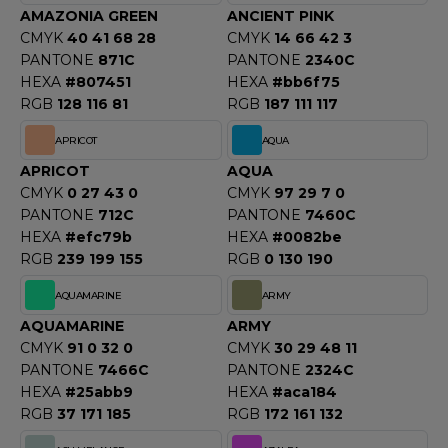
OUS-VETEMENTS
AMAZONIA GREEN
ANCIENT PINK
HK
CMYK
40 41 68 28
CMYK
14 66 42 3
PORT
PANTONE
871C
PANTONE
2340C
UST COOL
HEXA
#807451
HEXA
#bb6f75
WEAT-SHIRT
RGB
128 116 81
RGB
187 111 117
UST HOODS
ABLIER
APRICOT
AQUA
UST T'S
EE-SHIRT
APRICOT
AQUA
CMYK
0 27 43 0
CMYK
97 29 7 0
ENUE PROFESSIONNELLE
PANTONE
712C
PANTONE
7460C
ARLOWSKY
HEXA
#efc79b
HEXA
#0082be
ESTE - BLOUSON
RGB
239 199 155
RGB
0 130 190
ORNTEX
ORKWEAR
AQUAMARINE
ARMY
AQUAMARINE
ARMY
ABEL SERIE
CMYK
91 0 32 0
CMYK
30 29 48 11
PANTONE
7466C
PANTONE
2324C
ARKWOOD
HEXA
#25abb9
HEXA
#aca184
RGB
37 171 185
RGB
172 161 132