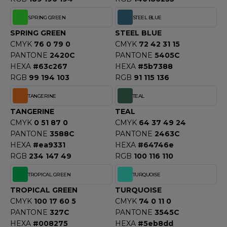
SPRING GREEN
STEEL BLUE
SPRING GREEN
STEEL BLUE
CMYK
76 0 79 0
CMYK
72 42 31 15
PANTONE
2420C
PANTONE
5405C
HEXA
#63c267
HEXA
#5b7388
RGB
99 194 103
RGB
91 115 136
TANGERINE
TEAL
TANGERINE
TEAL
CMYK
0 51 87 0
CMYK
64 37 49 24
PANTONE
3588C
PANTONE
2463C
HEXA
#ea9331
HEXA
#64746e
RGB
234 147 49
RGB
100 116 110
TROPICAL GREEN
TURQUOISE
TROPICAL GREEN
TURQUOISE
CMYK
100 17 60 5
CMYK
74 0 11 0
PANTONE
327C
PANTONE
3545C
HEXA
#008275
HEXA
#5eb8dd