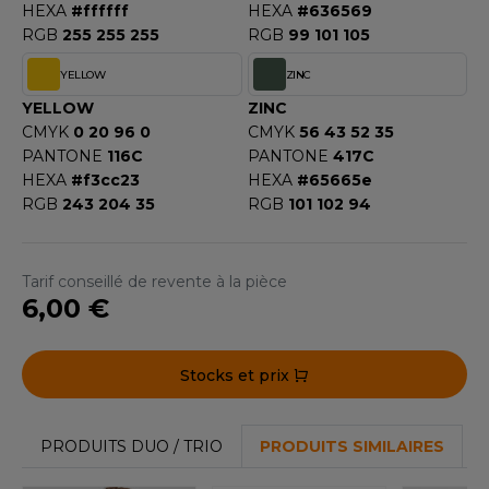
HEXA
#ffffff
HEXA
#636569
RGB
255 255 255
RGB
99 101 105
YELLOW
ZINC
YELLOW
ZINC
CMYK
0 20 96 0
CMYK
56 43 52 35
PANTONE
116C
PANTONE
417C
HEXA
#f3cc23
HEXA
#65665e
RGB
243 204 35
RGB
101 102 94
Tarif conseillé de revente à la pièce
6,00 €
Stocks et prix
PRODUITS DUO / TRIO
PRODUITS SIMILAIRES