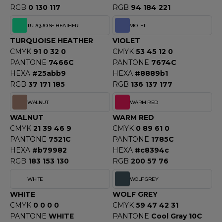
RGB
0 130 117
RGB
94 184 221
TURQUOISE HEATHER
VIOLET
TURQUOISE HEATHER
VIOLET
CMYK
91 0 32 0
CMYK
53 45 12 0
PANTONE
7466C
PANTONE
7674C
HEXA
#25abb9
HEXA
#8889b1
RGB
37 171 185
RGB
136 137 177
WALNUT
WARM RED
WALNUT
WARM RED
CMYK
21 39 46 9
CMYK
0 89 61 0
PANTONE
7521C
PANTONE
1785C
HEXA
#b79982
HEXA
#c8394c
RGB
183 153 130
RGB
200 57 76
WHITE
WOLF GREY
WHITE
WOLF GREY
CMYK
0 0 0 0
CMYK
59 47 42 31
PANTONE
WHITE
PANTONE
Cool Gray 10C