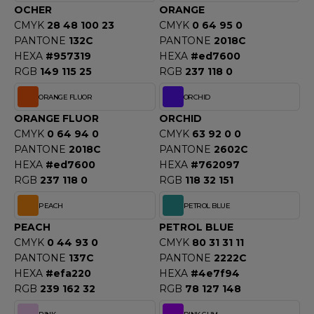
OCHER
ORANGE
CMYK
28 48 100 23
CMYK
0 64 95 0
PANTONE
132C
PANTONE
2018C
HEXA
#957319
HEXA
#ed7600
RGB
149 115 25
RGB
237 118 0
ORANGE FLUOR
ORCHID
ORANGE FLUOR
ORCHID
CMYK
0 64 94 0
CMYK
63 92 0 0
PANTONE
2018C
PANTONE
2602C
HEXA
#ed7600
HEXA
#762097
RGB
237 118 0
RGB
118 32 151
PEACH
PETROL BLUE
PEACH
PETROL BLUE
CMYK
0 44 93 0
CMYK
80 31 31 11
PANTONE
137C
PANTONE
2222C
HEXA
#efa220
HEXA
#4e7f94
RGB
239 162 32
RGB
78 127 148