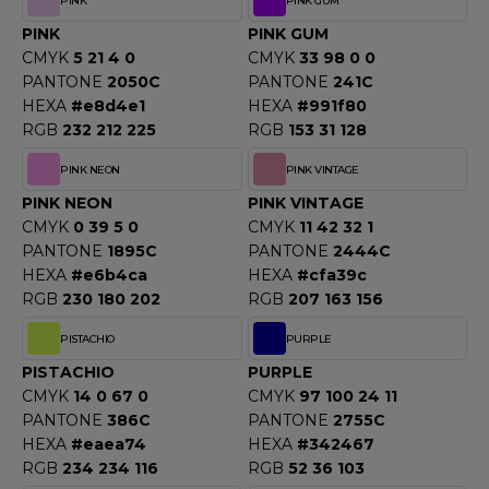
PINK
PINK GUM
PINK
PINK GUM
CMYK
5 21 4 0
CMYK
33 98 0 0
PANTONE
2050C
PANTONE
241C
HEXA
#e8d4e1
HEXA
#991f80
RGB
232 212 225
RGB
153 31 128
PINK NEON
PINK VINTAGE
PINK NEON
PINK VINTAGE
CMYK
0 39 5 0
CMYK
11 42 32 1
PANTONE
1895C
PANTONE
2444C
HEXA
#e6b4ca
HEXA
#cfa39c
RGB
230 180 202
RGB
207 163 156
PISTACHIO
PURPLE
PISTACHIO
PURPLE
CMYK
14 0 67 0
CMYK
97 100 24 11
PANTONE
386C
PANTONE
2755C
HEXA
#eaea74
HEXA
#342467
RGB
234 234 116
RGB
52 36 103