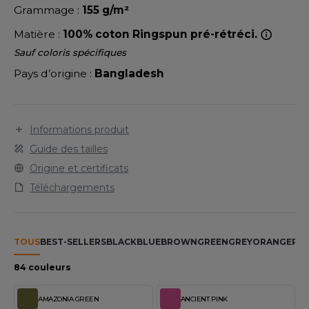
LEXFIT
ADE IN EUROPE
ROMOTIONNEL
Grammage :
155 g/m²
RONT ROW
Matière :
100% coton Ringspun pré-rétréci.
O LABEL / TEAR AWAY
ESTAURATION
Sauf coloris spécifiques
RUIT OF THE LOOM
ANTALONS
ANTÉ
Pays d’origine :
Bangladesh
RUIT OF THE LOOM VINTAGE
OLAIRE
PORT
OLO
Informations produit
ILDAN
ULL
Guide des tailles
Origine et certificats
YJAMA
Téléchargements
ENBURY
ECYCLÉ
EROCK
AC SHOPPING
TOUS
BEST-SELLERS
BLACK
BLUE
BROWN
GREEN
GREY
ORANGE
PIN
CHOOLWEAR
84 couleurs
ACK&JONES
OFTSHELL
ACK&JONES - BLANKS
AMAZONIA GREEN
ANCIENT PINK