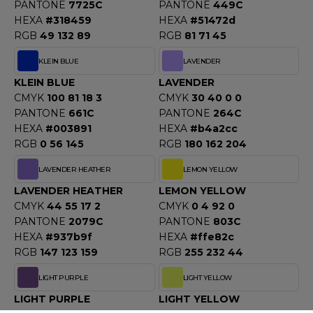
PANTONE
7725C
PANTONE
449C
HEXA
#318459
HEXA
#51472d
RGB
49 132 89
RGB
81 71 45
KLEIN BLUE
LAVENDER
KLEIN BLUE
LAVENDER
CMYK
100 81 18 3
CMYK
30 40 0 0
PANTONE
661C
PANTONE
264C
HEXA
#003891
HEXA
#b4a2cc
RGB
0 56 145
RGB
180 162 204
LAVENDER HEATHER
LEMON YELLOW
LAVENDER HEATHER
LEMON YELLOW
CMYK
44 55 17 2
CMYK
0 4 92 0
PANTONE
2079C
PANTONE
803C
HEXA
#937b9f
HEXA
#ffe82c
RGB
147 123 159
RGB
255 232 44
LIGHT PURPLE
LIGHT YELLOW
LIGHT PURPLE
LIGHT YELLOW