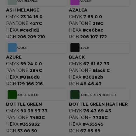
ASH MELANGE
AZALEA
ACRON
ASH MELANGE
AZALEA
ANTIS
CMYK
23 14 16 0
CMYK
7 69 0 0
PANTONE
427C
PANTONE
218C
UMBLES
HEXA
#ced1d2
HEXA
#ce6bac
RGB
206 209 210
RGB
206 107 172
AZURE
BLACK
EUTRAL
AZURE
BLACK
CMYK
59 24 0 0
CMYK
67 61 62 73
EW GEN
PANTONE
284C
PANTONE
Black C
EW MORNING STUDIOS
HEXA
#81a6d8
HEXA
#302e2b
RGB
129 166 216
RGB
48 46 43
BOTTLE GREEN
BOTTLE GREEN HEATHER
AREDES SEGURIDAD
BOTTLE GREEN
BOTTLE GREEN HEATHER
CMYK
90 38 97 37
CMYK
76 43 69 43
ARKS
PANTONE
7483C
PANTONE
7736C
EN DUICK
HEXA
#355832
HEXA
#435545
RGB
53 88 50
RGB
67 85 69