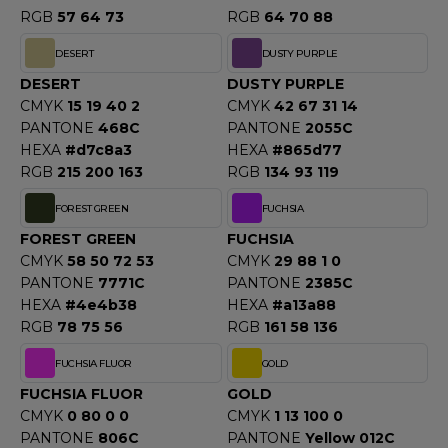
OMBO
RGB
57 64 73
RGB
64 70 88
DESERT
DUSTY PURPLE
OWEL CITY
DESERT
DUSTY PURPLE
CMYK
15 19 40 2
CMYK
42 67 31 14
PANTONE
468C
PANTONE
2055C
ELILLA
HEXA
#d7c8a3
HEXA
#865d77
RGB
215 200 163
RGB
134 93 119
ESTI
FOREST GREEN
FUCHSIA
FOREST GREEN
FUCHSIA
ESTFORD MILL
CMYK
58 50 72 53
CMYK
29 88 1 0
PANTONE
7771C
PANTONE
2385C
HEXA
#4e4b38
HEXA
#a13a88
RGB
78 75 56
RGB
161 58 136
OKO
FUCHSIA FLUOR
GOLD
FUCHSIA FLUOR
GOLD
CMYK
0 80 0 0
CMYK
1 13 100 0
PANTONE
806C
PANTONE
Yellow 012C