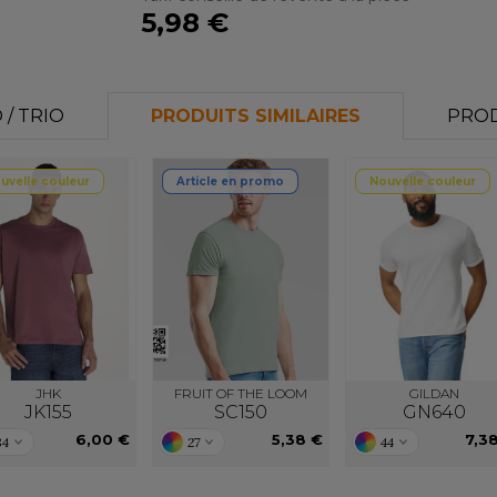
5,98 €
/ TRIO
PRODUITS SIMILAIRES
PROD
uvelle couleur
Article en promo
Nouvelle couleur
JHK
FRUIT OF THE LOOM
GILDAN
JK155
SC150
GN640
6,00 €
5,38 €
7,3
84
27
44