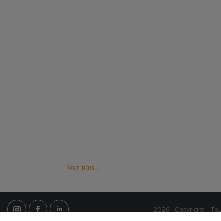
Notre engagement RSE
Retrouvez ici nos engagements RSE. Notre
Venez feuille
action a pour but d’améliorer les conditions de
catalogues 
travail mais aussi notre environnement.
Voir plus…
2026 - Copyright - Tou