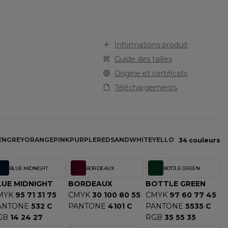
STARWORLD
SPORT
TEE-SHIRT
STEDMAN
TENUE PROFESSIONNELLE
STORMTECH
VESTE - BLOUSON
T
Informations produit
WORKWEAR
TEE JAYS
Guide des tailles
THE ONE TOWELLING
Origine et certificats
TIGER
Téléchargements
TOMBO
TOWEL CITY
V
EN
GREY
ORANGE
PINK
PURPLE
RED
SAND
WHITE
YELLOW
34 couleurs
VELILLA
VESTI
BLUE MIDNIGHT
BORDEAUX
BOTTLE GREEN
W
LUE MIDNIGHT
BORDEAUX
BOTTLE GREEN
WESTFORD MILL
MYK
95 71 31 75
CMYK
30 100 80 55
CMYK
97 60 77 45
ANTONE
532 C
PANTONE
4101 C
PANTONE
5535 C
Y
GB
14 24 27
RGB
35 55 35
ECTION
YOKO