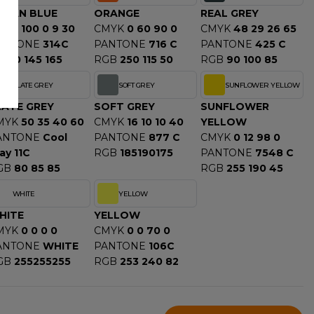
CEAN BLUE
ORANGE
REAL GREY
MYK
100 0 9 30
CMYK
0 60 90 0
CMYK
48 29 26 65
ANTONE
314C
PANTONE
716 C
PANTONE
425 C
GB
0 145 165
RGB
250 115 50
RGB
90 100 85
SLATE GREY
SOFT GREY
SUNFLOWER YELLOW
LATE GREY
SOFT GREY
SUNFLOWER
MYK
50 35 40 60
CMYK
16 10 10 40
YELLOW
ANTONE
Cool
PANTONE
877 C
CMYK
0 12 98 0
ay 11C
RGB
185190175
PANTONE
7548 C
GB
80 85 85
RGB
255 190 45
WHITE
YELLOW
HITE
YELLOW
MYK
0 0 0 0
CMYK
0 0 70 0
ANTONE
WHITE
PANTONE
106C
GB
255255255
RGB
253 240 82