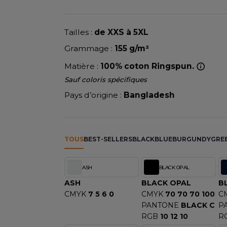
NEW GEN
RIE
MODE
PULL
Y
NEW MORNING STUDIOS
ERIE
PYJAMA
P
Tailles :
de XXS à 5XL
SIBILITE
RECYCLÉ
PAREDES SEGURIDAD
Grammage :
155 g/m²
ULABLES
SAC SHOPPING
NES
PARKS
Matière :
100% coton Ringspun.
E MAISON
SCHOOLWEAR
ES - BLANKS
PEN DUICK
Sauf coloris spécifiques
PROMODORO
Pays d’origine :
Bangladesh
OL
Q
ODS
QUADRA
R
TOUS
BEST-SELLERS
BLACK
BLUE
BURGUNDY
GRE
REFERENCE TEXTILE
SKY
REGATTA
ASH
BLACK OPAL
X
RESULT
ASH
BLACK OPAL
B
RICA LEWIS
CMYK
7 5 6 0
CMYK
70 70 70 100
C
PANTONE
BLACK C
P
RIE
RUSSELL ATHLETIC®
RGB
10 12 10
R
OD
RUSSELL ATHLETIC® COLL