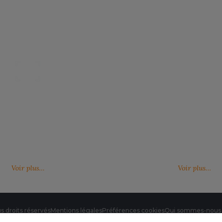
Nos catalogues
Des services person
ter, télécharger et découvrir nos
De nouveaux services, de nouvell
(catalogue général, catalogues
découvrez ici ce qu'IMBRETEX pe
d'influence,…)
de nouveau.
Voir plus…
Voir plus…
s droits réservés
Mentions légales
Préférences cookies
Qui sommes-nous