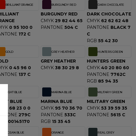
BRILLIANT ORANGE
BURGUNDY RED
DARK CHOCOLATE
RILLIANT
BURGUNDY RED
DARK CHOCOLATE
RANGE
CMYK
29 82 44 65
CMYK
62 62 62 48
MYK
0 95 100 0
PANTONE
504 C
PANTONE
BLACK 7
ANTONE
172 C
C
RGB
55 42 30
GOLD
GREY HEATHER
HUNTERS GREEN
OLD
GREY HEATHER
HUNTERS GREEN
MYK
0 45 96 0
CMYK
38 30 29 8
CMYK
40 20 80 60
ANTONE
137 C
PANTONE
7762C
RGB
85 94 35
LIGHT BLUE
MARINA BLUE
MILITARY GREEN
IGHT BLUE
MARINA BLUE
MILITARY GREEN
MYK
68 23 0 0
CMYK
95 70 36 70
CMYK
53 39 59 35
ANTONE
279C
PANTONE
533C
PANTONE
5615 C
GB
100145170
RGB
15 35 45
OCEAN BLUE
ORANGE
REAL GREY