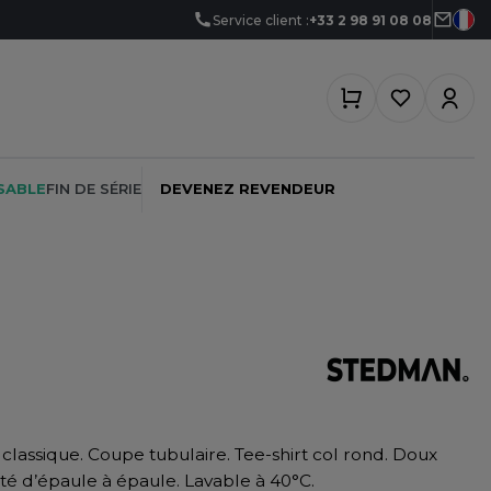
Service client :
+33 2 98 91 08 08
SABLE
FIN DE SÉRIE
DEVENEZ REVENDEUR
PEINTRE
SOFTSHELL
SF CLOTHING
PLOMBIER
SOUS-VETEMENTS
SO DENIM
PROMOTIONNEL
SPORT
SPIRO
 classique. Coupe tubulaire. Tee-shirt col rond. Doux
RESTAURATION
SWEAT-SHIRT
SPLASHMACS
té d’épaule à épaule. Lavable à 40°C.
SANTÉ
TABLIER