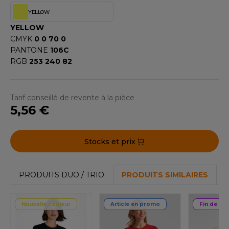
YELLOW
F CLOTHING
YELLOW
O DENIM
CMYK
0 0 70 0
PANTONE
106C
PIRO
RGB
253 240 82
PLASHMACS
TARWORLD
Tarif conseillé de revente à la pièce
5,56 €
TEDMAN
TORMTECH
Stocks et prix
PRODUITS DUO / TRIO
PRODUITS SIMILAIRES
EE JAYS
HE ONE TOWELLING
Nouvelle couleur
Article en promo
Fin de sér
IGER