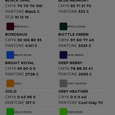
BLACK OPAL
BLUE MIDNIGHT
OUS-VETEMENTS
CMYK
70 70 70 100
CMYK
95 71 31 75
HK
PORT
PANTONE
Black C
PANTONE
532 C
UST COOL
RGB
10 12 10
WEAT-SHIRT
BORDEAUX
BOTTLE GREEN
UST HOODS
ABLIER
BORDEAUX
BOTTLE GREEN
UST T'S
CMYK
30 100 80 55
CMYK
97 60 77 45
EE-SHIRT
PANTONE
4101 C
PANTONE
5535 C
ENUE PROFESSIONNELLE
BRIGHT ROYAL
DEEP BERRY
ARLOWSKY
ESTE - BLOUSON
BRIGHT ROYAL
DEEP BERRY
ORNTEX
CMYK
95 60 0 0
CMYK
78 88 35 41
ORKWEAR
PANTONE
2728 C
PANTONE
2695 C
GOLD
GREY HEATHER
ABEL SERIE
GOLD
GREY HEATHER
CMYK
0 45 96 0
CMYK
0 0 0 40
ARKWOOD
PANTONE
137 C
PANTONE
Cool Gray 7C
KELLY GREEN
KIWI GREEN