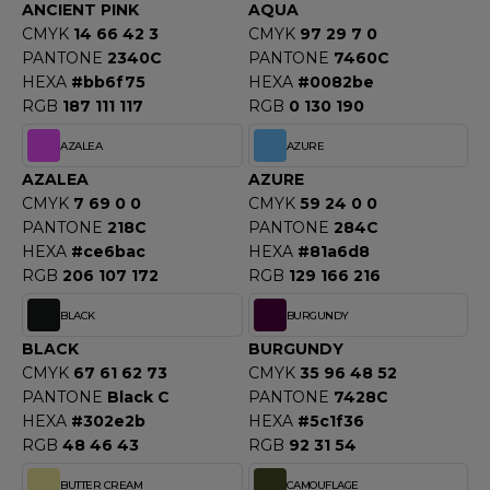
OUS-VETEMENTS
ANCIENT PINK
AQUA
HK
CMYK
14 66 42 3
CMYK
97 29 7 0
PORT
PANTONE
2340C
PANTONE
7460C
UST COOL
HEXA
#bb6f75
HEXA
#0082be
WEAT-SHIRT
RGB
187 111 117
RGB
0 130 190
UST HOODS
ABLIER
AZALEA
AZURE
UST T'S
EE-SHIRT
AZALEA
AZURE
CMYK
7 69 0 0
CMYK
59 24 0 0
ENUE PROFESSIONNELLE
PANTONE
218C
PANTONE
284C
ARLOWSKY
HEXA
#ce6bac
HEXA
#81a6d8
ESTE - BLOUSON
RGB
206 107 172
RGB
129 166 216
ORNTEX
ORKWEAR
BLACK
BURGUNDY
BLACK
BURGUNDY
CMYK
67 61 62 73
CMYK
35 96 48 52
ABEL SERIE
PANTONE
Black C
PANTONE
7428C
ARKWOOD
HEXA
#302e2b
HEXA
#5c1f36
RGB
48 46 43
RGB
92 31 54
BUTTER CREAM
CAMOUFLAGE