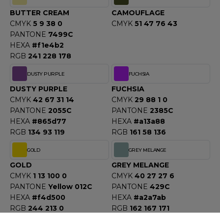
ACRON
BUTTER CREAM
CAMOUFLAGE
CMYK
5 9 38 0
CMYK
51 47 76 43
ANTIS
PANTONE
7499C
HEXA
#f1e4b2
UMBLES
RGB
241 228 178
DUSTY PURPLE
FUCHSIA
EUTRAL
DUSTY PURPLE
FUCHSIA
CMYK
42 67 31 14
CMYK
29 88 1 0
EW GEN
PANTONE
2055C
PANTONE
2385C
HEXA
#865d77
HEXA
#a13a88
EW MORNING STUDIOS
RGB
134 93 119
RGB
161 58 136
GOLD
GREY MELANGE
AREDES SEGURIDAD
GOLD
GREY MELANGE
CMYK
1 13 100 0
CMYK
40 27 27 6
ARKS
PANTONE
Yellow 012C
PANTONE
429C
HEXA
#f4d500
HEXA
#a2a7ab
EN DUICK
RGB
244 213 0
RGB
162 167 171