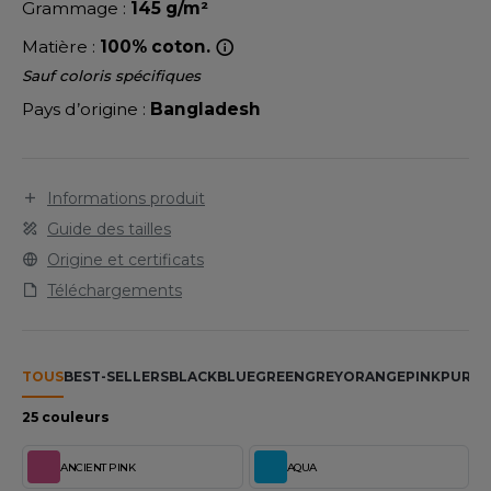
LEXFIT
Grammage :
145 g/m²
ADE IN EUROPE
ROMOTIONNEL
RONT ROW
Matière :
100% coton.
O LABEL / TEAR AWAY
ESTAURATION
Sauf coloris spécifiques
RUIT OF THE LOOM
ANTALONS
ANTÉ
Pays d’origine :
Bangladesh
RUIT OF THE LOOM VINTAGE
OLAIRE
PORT
OLO
Informations produit
ILDAN
Guide des tailles
ULL
Origine et certificats
YJAMA
Téléchargements
ENBURY
ECYCLÉ
EROCK
AC SHOPPING
TOUS
BEST-SELLERS
BLACK
BLUE
GREEN
GREY
ORANGE
PINK
PURPL
CHOOLWEAR
25 couleurs
ACK&JONES
OFTSHELL
ANCIENT PINK
AQUA
ACK&JONES - BLANKS