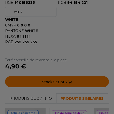
RGB
140186235
RGB
94 184 221
OMBO
WHITE
OWEL CITY
WHITE
CMYK
0 0 0 0
PANTONE
WHITE
ELILLA
HEXA
#ffffff
RGB
255 255 255
ESTI
Tarif conseillé de revente à la pièce
ESTFORD MILL
4,90 €
Stocks et prix
OKO
PRODUITS DUO / TRIO
PRODUITS SIMILAIRES
Article en promo
Fin de série couleur
Fin de sér