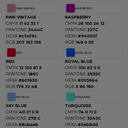
F CLOTHING
PINK VINTAGE
RASPBERRY
PINK VINTAGE
RASPBERRY
O DENIM
CMYK
11 42 32 1
CMYK
26 100 24 12
PANTONE
2444C
PANTONE
227C
PIRO
HEXA
#cfa39c
HEXA
#94005f
PLASHMACS
RGB
207 163 156
RGB
148 0 95
RED
ROYAL BLUE
TARWORLD
RED
ROYAL BLUE
TEDMAN
CMYK
12 100 81 3
CMYK
100 62 0 0
PANTONE
186C
PANTONE
2935C
TORMTECH
HEXA
#b01630
HEXA
#0056b4
RGB
176 22 48
RGB
0 86 180
SKY BLUE
TURQUOISE
EE JAYS
SKY BLUE
TURQUOISE
HE ONE TOWELLING
CMYK
40 21 0 8
CMYK
74 0 11 0
PANTONE
278 C
PANTONE
3545C
IGER
HEXA
#8cbaeb
HEXA
#5eb8dd