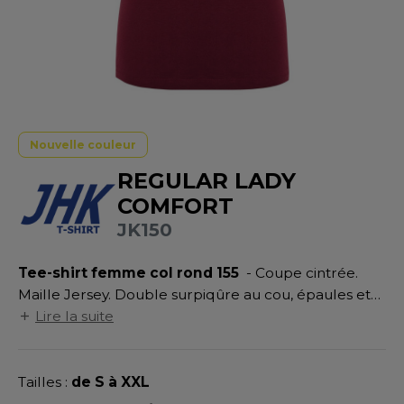
UILD YOUR BRAND
ATALOGUE
SPACES VERTS
MÉDIATHÈQUE
HASUBLE
STHÉTIQUE
ECORESPONSABLE
LUBCLASS
HAUSSURES
ÔTELLERIE
RAGHOPPERS
FIN DE SÉRIE
HEMISE
OGISTIQUE
Nouvelle couleur
OSTUME
ANUTENTION
DEVENEZ REVENDEUR
REGULAR LADY
COLOGIE
NFANT
ENUISIER
COMFORT
STEX
JK150
PONGE
ÉTALLURGIE
T SI ON L'APPELAIT FRANCIS
IN DE SERIE
ÉTIERS DE LA MER
Tee-shirt femme col rond 155
- Coupe cintrée.
Maille Jersey. Double surpiqûre au cou, épaules et
XCD BY PROMODORO
AUTE VISIBILITE
ODE
taille. Coutures latérales.
Lire la suite
ES MODULABLES
EINTRE
INDEN HALES
INGE DE MAISON
LOMBIER
Tailles :
de S à XXL