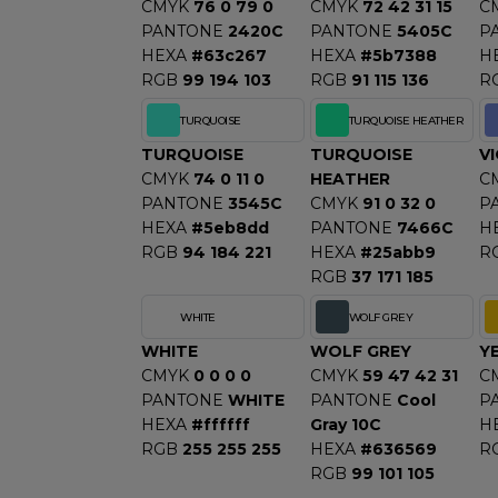
CMYK
76 0 79 0
CMYK
72 42 31 15
C
PANTONE
2420C
PANTONE
5405C
P
HEXA
#63c267
HEXA
#5b7388
H
RGB
99 194 103
RGB
91 115 136
R
TURQUOISE
TURQUOISE HEATHER
TURQUOISE
TURQUOISE
V
CMYK
74 0 11 0
HEATHER
C
PANTONE
3545C
CMYK
91 0 32 0
P
HEXA
#5eb8dd
PANTONE
7466C
H
RGB
94 184 221
HEXA
#25abb9
R
RGB
37 171 185
WHITE
WOLF GREY
WHITE
WOLF GREY
Y
CMYK
0 0 0 0
CMYK
59 47 42 31
C
PANTONE
WHITE
PANTONE
Cool
P
HEXA
#ffffff
Gray 10C
H
RGB
255 255 255
HEXA
#636569
R
RGB
99 101 105