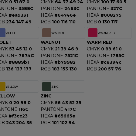
MYK
0 51 87 0
CMYK
64 37 49 24
CMYK
100 17 60 5
ANTONE
3588C
PANTONE
2463C
PANTONE
327C
EXA
#ea9331
HEXA
#64746e
HEXA
#008275
GB
234 147 49
RGB
100 116 110
RGB
0 130 117
VIOLET
WALNUT
WARM RED
IOLET
WALNUT
WARM RED
MYK
53 45 12 0
CMYK
21 39 46 9
CMYK
0 89 61 0
ANTONE
7674C
PANTONE
7521C
PANTONE
1785C
EXA
#8889b1
HEXA
#b79982
HEXA
#c8394c
GB
136 137 177
RGB
183 153 130
RGB
200 57 76
YELLOW
ZINC
ELLOW
ZINC
MYK
0 20 96 0
CMYK
56 43 52 35
ANTONE
116C
PANTONE
417C
EXA
#f3cc23
HEXA
#65665e
GB
243 204 35
RGB
101 102 94