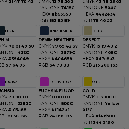
MYK
51 47 76 43
CMYK
13 78 56 3
CMYK
42 78 53 62
PANTONE
7418C
PANTONE
504C
HEXA
#b65559
HEXA
#4e2e34
RGB
182 85 89
RGB
78 46 52
DENIM
DENIM HEATHER
DESERT
ENIM
DENIM HEATHER
DESERT
MYK
78 61 49 50
CMYK
79 65 42 37
CMYK
15 19 40 2
ANTONE
432C
PANTONE
2379C
PANTONE
468C
EXA
#394049
HEXA
#404658
HEXA
#d7c8a3
GB
57 64 73
RGB
64 70 88
RGB
215 200 163
FUCHSIA
FUCHSIA FLUOR
GOLD
UCHSIA
FUCHSIA FLUOR
GOLD
MYK
29 88 1 0
CMYK
0 80 0 0
CMYK
1 13 100 0
ANTONE
2385C
PANTONE
806C
PANTONE
Yellow
EXA
#a13a88
HEXA
#f142af
012C
GB
161 58 136
RGB
241 66 175
HEXA
#f4d500
RGB
244 213 0