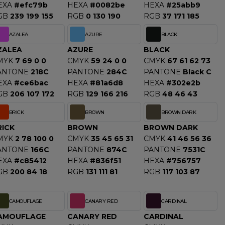
EXA
#efc79b
HEXA
#0082be
HEXA
#25abb9
GB
239 199 155
RGB
0 130 190
RGB
37 171 185
AZALEA
AZURE
BLACK
ZALEA
AZURE
BLACK
MYK
7 69 0 0
CMYK
59 24 0 0
CMYK
67 61 62 73
ANTONE
218C
PANTONE
284C
PANTONE
Black C
EXA
#ce6bac
HEXA
#81a6d8
HEXA
#302e2b
GB
206 107 172
RGB
129 166 216
RGB
48 46 43
BRICK
BROWN
BROWN DARK
RICK
BROWN
BROWN DARK
MYK
2 78 100 0
CMYK
35 45 65 31
CMYK
41 46 56 36
ANTONE
166C
PANTONE
874C
PANTONE
7531C
EXA
#c85412
HEXA
#836f51
HEXA
#756757
GB
200 84 18
RGB
131 111 81
RGB
117 103 87
CAMOUFLAGE
CANARY RED
CARDINAL
AMOUFLAGE
CANARY RED
CARDINAL