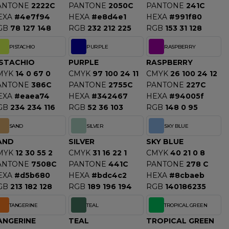
ANTONE
2222C
PANTONE
2050C
PANTONE
241C
EXA
#4e7f94
HEXA
#e8d4e1
HEXA
#991f80
GB
78 127 148
RGB
232 212 225
RGB
153 31 128
PISTACHIO
PURPLE
RASPBERRY
ISTACHIO
PURPLE
RASPBERRY
MYK
14 0 67 0
CMYK
97 100 24 11
CMYK
26 100 24 12
ANTONE
386C
PANTONE
2755C
PANTONE
227C
EXA
#eaea74
HEXA
#342467
HEXA
#94005f
GB
234 234 116
RGB
52 36 103
RGB
148 0 95
SAND
SILVER
SKY BLUE
AND
SILVER
SKY BLUE
MYK
12 30 55 2
CMYK
31 16 22 1
CMYK
40 21 0 8
ANTONE
7508C
PANTONE
441C
PANTONE
278 C
EXA
#d5b680
HEXA
#bdc4c2
HEXA
#8cbaeb
GB
213 182 128
RGB
189 196 194
RGB
140186235
TANGERINE
TEAL
TROPICAL GREEN
ANGERINE
TEAL
TROPICAL GREEN