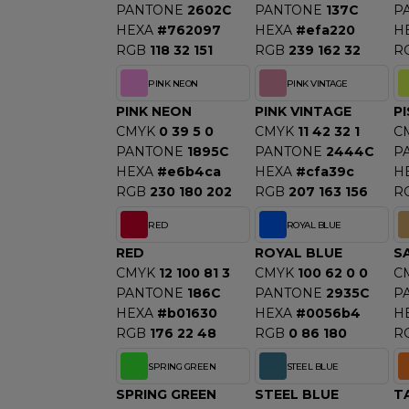
PANTONE
2602C
PANTONE
137C
P
HEXA
#762097
HEXA
#efa220
H
RGB
118 32 151
RGB
239 162 32
R
PINK NEON
PINK VINTAGE
PINK NEON
PINK VINTAGE
P
CMYK
0 39 5 0
CMYK
11 42 32 1
C
PANTONE
1895C
PANTONE
2444C
P
HEXA
#e6b4ca
HEXA
#cfa39c
H
RGB
230 180 202
RGB
207 163 156
R
RED
ROYAL BLUE
RED
ROYAL BLUE
S
CMYK
12 100 81 3
CMYK
100 62 0 0
C
PANTONE
186C
PANTONE
2935C
P
HEXA
#b01630
HEXA
#0056b4
H
RGB
176 22 48
RGB
0 86 180
R
SPRING GREEN
STEEL BLUE
SPRING GREEN
STEEL BLUE
T