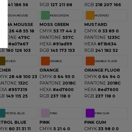
GB
141 186 56
RGB
127 211 68
RGB
218 207 166
MOCHA MOUSSE
MOSS GREEN
MUSTARD
OCHA MOUSSE
MOSS GREEN
MUSTARD
MYK
26 48 55 18
CMYK
53 17 44 2
CMYK
0 33 89 0
ANTONE
479C
PANTONE
557C
PANTONE
1235C
EXA
#a07e67
HEXA
#91ad99
HEXA
#f1b634
GB
160 126 103
RGB
145 173 153
RGB
241 182 52
OCHER
ORANGE
ORANGE FLUOR
CHER
ORANGE
ORANGE FLUOR
MYK
28 48 100 23
CMYK
0 64 95 0
CMYK
0 64 94 0
ANTONE
132C
PANTONE
2018C
PANTONE
2018C
EXA
#957319
HEXA
#ed7600
HEXA
#ed7600
GB
149 115 25
RGB
237 118 0
RGB
237 118 0
PETROL BLUE
PINK
PINK GUM
ETROL BLUE
PINK
PINK GUM
MYK
80 31 31 11
CMYK
5 21 4 0
CMYK
33 98 0 0