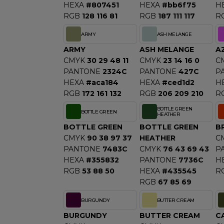
HEXA
#807451
HEXA
#bb6f75
H
S
RGB
128 116 81
RGB
187 111 117
R
SANS ETIQUETTE
ARMY
ASH MELANGE
ARMY
ASH MELANGE
A
CMYK
30 29 48 11
CMYK
23 14 16 0
C
PANTONE
2324C
PANTONE
427C
P
HEXA
#aca184
HEXA
#ced1d2
H
RGB
172 161 132
RGB
206 209 210
R
BOTTLE GREEN
BOTTLE GREEN
HEATHER
BOTTLE GREEN
BOTTLE GREEN
B
CMYK
90 38 97 37
HEATHER
C
PANTONE
7483C
CMYK
76 43 69 43
P
HEXA
#355832
PANTONE
7736C
H
RGB
53 88 50
HEXA
#435545
R
RGB
67 85 69
BURGUNDY
BUTTER CREAM
BURGUNDY
BUTTER CREAM
C