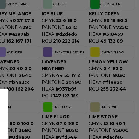
GREY MELANGE
ICE BLUE
KELLY GREEN
REY MELANGE
ICE BLUE
KELLY GREEN
MYK
40 27 27 6
CMYK
23 6 18 0
CMYK
96 18 80 5
ANTONE
429C
PANTONE
621C
PANTONE
7725C
EXA
#a2a7ab
HEXA
#d2ded6
HEXA
#318459
GB
162 167 171
RGB
210 222 214
RGB
49 132 89
LAVENDER
LAVENDER HEATHER
LEMON YELLOW
AVENDER
LAVENDER
LEMON YELLOW
MYK
30 40 0 0
HEATHER
CMYK
0 4 92 0
ANTONE
264C
CMYK
44 55 17 2
PANTONE
803C
EXA
#b4a2cc
PANTONE
2079C
HEXA
#ffe82c
GB
180 162 204
HEXA
#937b9f
RGB
255 232 44
RGB
147 123 159
LIME
LIME FLUOR
LIME STONE
IME
LIME FLUOR
LIME STONE
MYK
60 0 100 0
CMYK
67 0 99 0
CMYK
15 16 40 1
ANTONE
368C
PANTONE
802C
PANTONE
7500C
EXA
#8dba38
HEXA
#7fd344
HEXA
#dacfa6