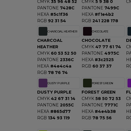
CMYK
35 96 48 52
CMYK
5 9 38 0
C
PANTONE
7428C
PANTONE
7499C
HEXA
#5c1f36
HEXA
#f1e4b2
RGB
92 31 54
RGB
241 228 178
CHARCOAL HEATHER
CHOCOLATE
CHARCOAL
CHOCOLATE
D
HEATHER
CMYK
47 77 61 74
C
CMYK
60 53 52 50
PANTONE
4975C
P
PANTONE
2336C
HEXA
#3c2525
H
HEXA
#4e4c4a
RGB
60 37 37
R
RGB
78 76 74
DUSTY PURPLE
FOREST GREEN
DUSTY PURPLE
FOREST GREEN
F
CMYK
42 67 31 14
CMYK
58 50 72 53
C
PANTONE
2055C
PANTONE
7771C
P
HEXA
#865d77
HEXA
#4e4b38
H
RGB
134 93 119
RGB
78 75 56
R