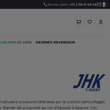
Service client :
+33 2 98 91 08 08
SABLE
FIN DE SÉRIE
DEVENEZ REVENDEUR
PEINTRE
SOFTSHELL
SF CLOTHING
PLOMBIER
SOUS-VETEMENTS
SO DENIM
PROMOTIONNEL
SPORT
SPIRO
RESTAURATION
SWEAT-SHIRT
SPLASHMACS
le. Bande de propreté au col d'épaule à épaule. Col
SANTÉ
TABLIER