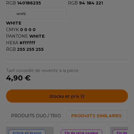
RGB
140186235
RGB
94 184 221
OMBO
WHITE
OWEL CITY
WHITE
CMYK
0 0 0 0
PANTONE
WHITE
ELILLA
HEXA
#ffffff
RGB
255 255 255
ESTI
Tarif conseillé de revente à la pièce
ESTFORD MILL
4,90 €
Stocks et prix
OKO
PRODUITS DUO / TRIO
PRODUITS SIMILAIRES
Article en promo
Fin de série couleur
Fin de sér