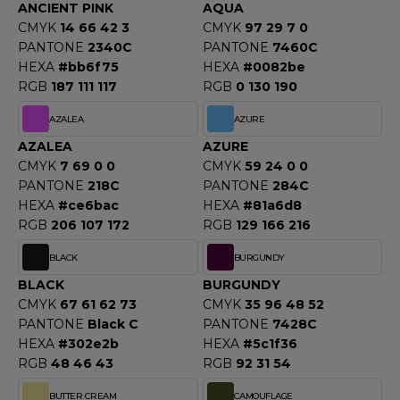
OUS-VETEMENTS
ANCIENT PINK
AQUA
HK
CMYK
14 66 42 3
CMYK
97 29 7 0
PORT
PANTONE
2340C
PANTONE
7460C
UST COOL
HEXA
#bb6f75
HEXA
#0082be
WEAT-SHIRT
RGB
187 111 117
RGB
0 130 190
UST HOODS
ABLIER
AZALEA
AZURE
UST T'S
EE-SHIRT
AZALEA
AZURE
CMYK
7 69 0 0
CMYK
59 24 0 0
ENUE PROFESSIONNELLE
PANTONE
218C
PANTONE
284C
ARLOWSKY
HEXA
#ce6bac
HEXA
#81a6d8
ESTE - BLOUSON
RGB
206 107 172
RGB
129 166 216
ORNTEX
ORKWEAR
BLACK
BURGUNDY
BLACK
BURGUNDY
CMYK
67 61 62 73
CMYK
35 96 48 52
ABEL SERIE
PANTONE
Black C
PANTONE
7428C
ARKWOOD
HEXA
#302e2b
HEXA
#5c1f36
RGB
48 46 43
RGB
92 31 54
BUTTER CREAM
CAMOUFLAGE