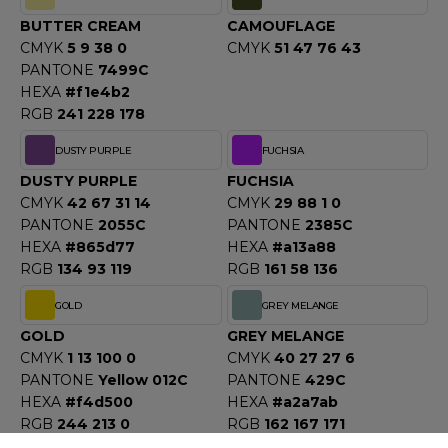
ACRON
BUTTER CREAM
CAMOUFLAGE
CMYK
5 9 38 0
CMYK
51 47 76 43
ANTIS
PANTONE
7499C
HEXA
#f1e4b2
UMBLES
RGB
241 228 178
DUSTY PURPLE
FUCHSIA
EUTRAL
DUSTY PURPLE
FUCHSIA
CMYK
42 67 31 14
CMYK
29 88 1 0
EW GEN
PANTONE
2055C
PANTONE
2385C
HEXA
#865d77
HEXA
#a13a88
EW MORNING STUDIOS
RGB
134 93 119
RGB
161 58 136
GOLD
GREY MELANGE
AREDES SEGURIDAD
GOLD
GREY MELANGE
CMYK
1 13 100 0
CMYK
40 27 27 6
ARKS
PANTONE
Yellow 012C
PANTONE
429C
HEXA
#f4d500
HEXA
#a2a7ab
EN DUICK
RGB
244 213 0
RGB
162 167 171