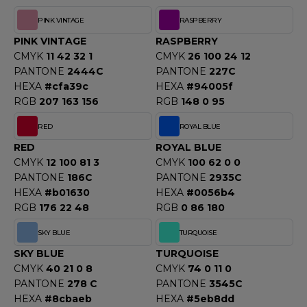
F CLOTHING
PINK VINTAGE
RASPBERRY
PINK VINTAGE
RASPBERRY
O DENIM
CMYK
11 42 32 1
CMYK
26 100 24 12
PANTONE
2444C
PANTONE
227C
PIRO
HEXA
#cfa39c
HEXA
#94005f
PLASHMACS
RGB
207 163 156
RGB
148 0 95
RED
ROYAL BLUE
TARWORLD
RED
ROYAL BLUE
TEDMAN
CMYK
12 100 81 3
CMYK
100 62 0 0
PANTONE
186C
PANTONE
2935C
TORMTECH
HEXA
#b01630
HEXA
#0056b4
RGB
176 22 48
RGB
0 86 180
SKY BLUE
TURQUOISE
EE JAYS
SKY BLUE
TURQUOISE
HE ONE TOWELLING
CMYK
40 21 0 8
CMYK
74 0 11 0
PANTONE
278 C
PANTONE
3545C
IGER
HEXA
#8cbaeb
HEXA
#5eb8dd