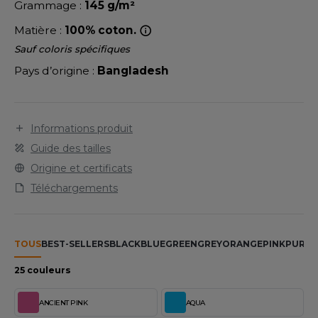
LEXFIT
Grammage :
145 g/m²
ADE IN EUROPE
ROMOTIONNEL
RONT ROW
Matière :
100% coton.
O LABEL / TEAR AWAY
ESTAURATION
Sauf coloris spécifiques
RUIT OF THE LOOM
ANTALONS
ANTÉ
Pays d’origine :
Bangladesh
RUIT OF THE LOOM VINTAGE
OLAIRE
PORT
OLO
Informations produit
ILDAN
Guide des tailles
ULL
Origine et certificats
YJAMA
Téléchargements
ENBURY
ECYCLÉ
EROCK
AC SHOPPING
TOUS
BEST-SELLERS
BLACK
BLUE
GREEN
GREY
ORANGE
PINK
PURPL
CHOOLWEAR
25 couleurs
ACK&JONES
OFTSHELL
ANCIENT PINK
AQUA
ACK&JONES - BLANKS