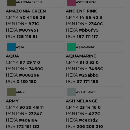
OUS-VETEMENTS
AMAZONIA GREEN
ANCIENT PINK
HK
AMAZONIA GREEN
ANCIENT PINK
PORT
CMYK
40 41 68 28
CMYK
14 66 42 3
UST COOL
PANTONE
871C
PANTONE
2340C
WEAT-SHIRT
HEXA
#807451
HEXA
#bb6f75
UST HOODS
ABLIER
RGB
128 116 81
RGB
187 111 117
UST T'S
EE-SHIRT
AQUA
AQUAMARINE
AQUA
AQUAMARINE
ENUE PROFESSIONNELLE
CMYK
97 29 7 0
CMYK
91 0 32 0
ARLOWSKY
PANTONE
7460C
PANTONE
7466C
ESTE - BLOUSON
HEXA
#0082be
HEXA
#25abb9
ORNTEX
RGB
0 130 190
RGB
37 171 185
ORKWEAR
ARMY
ASH MELANGE
ABEL SERIE
ARMY
ASH MELANGE
CMYK
30 29 48 11
CMYK
23 14 16 0
ARKWOOD
PANTONE
2324C
PANTONE
427C
HEXA
#aca184
HEXA
#ced1d2
RGB
172 161 132
RGB
206 209 210