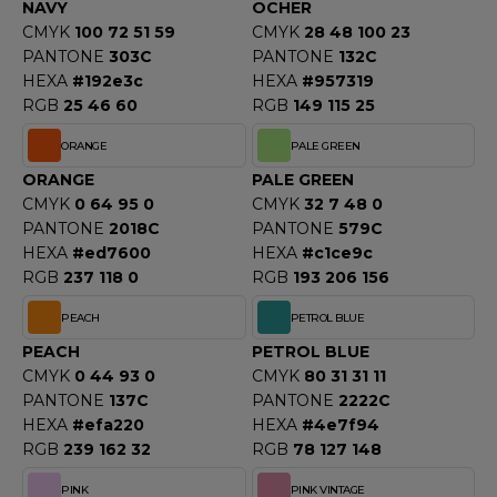
NAVY
OCHER
CMYK
100 72 51 59
CMYK
28 48 100 23
PANTONE
303C
PANTONE
132C
HEXA
#192e3c
HEXA
#957319
RGB
25 46 60
RGB
149 115 25
ORANGE
PALE GREEN
ORANGE
PALE GREEN
CMYK
0 64 95 0
CMYK
32 7 48 0
PANTONE
2018C
PANTONE
579C
HEXA
#ed7600
HEXA
#c1ce9c
RGB
237 118 0
RGB
193 206 156
PEACH
PETROL BLUE
PEACH
PETROL BLUE
CMYK
0 44 93 0
CMYK
80 31 31 11
PANTONE
137C
PANTONE
2222C
HEXA
#efa220
HEXA
#4e7f94
RGB
239 162 32
RGB
78 127 148
PINK
PINK VINTAGE