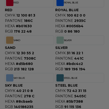
RED
ROYAL BLUE
RED
ROYAL BLUE
CMYK
12 100 81 3
CMYK
100 62 0 0
PANTONE
186C
PANTONE
2935C
HEXA
#b01630
HEXA
#0056b4
RGB
176 22 48
RGB
0 86 180
SAND
SILVER
SAND
SILVER
CMYK
12 30 55 2
CMYK
31 16 22 1
PANTONE
7508C
PANTONE
441C
HEXA
#d5b680
HEXA
#bdc4c2
RGB
213 182 128
RGB
189 196 194
SKY BLUE
STEEL BLUE
SKY BLUE
STEEL BLUE
CMYK
40 21 0 8
CMYK
72 42 31 15
PANTONE
278 C
PANTONE
5405C
HEXA
#8cbaeb
HEXA
#5b7388
RGB
140186235
RGB
91 115 136