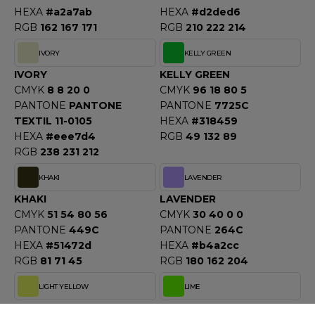
OMBO
HEXA
#a2a7ab
HEXA
#d2ded6
RGB
162 167 171
RGB
210 222 214
OWEL CITY
IVORY
KELLY GREEN
IVORY
KELLY GREEN
CMYK
8 8 20 0
CMYK
96 18 80 5
ELILLA
PANTONE
PANTONE
PANTONE
7725C
TEXTIL 11-0105
HEXA
#318459
ESTI
HEXA
#eee7d4
RGB
49 132 89
RGB
238 231 212
ESTFORD MILL
KHAKI
LAVENDER
KHAKI
LAVENDER
CMYK
51 54 80 56
CMYK
30 40 0 0
PANTONE
449C
PANTONE
264C
OKO
HEXA
#51472d
HEXA
#b4a2cc
RGB
81 71 45
RGB
180 162 204
LIGHT YELLOW
LIME
LIGHT YELLOW
LIME