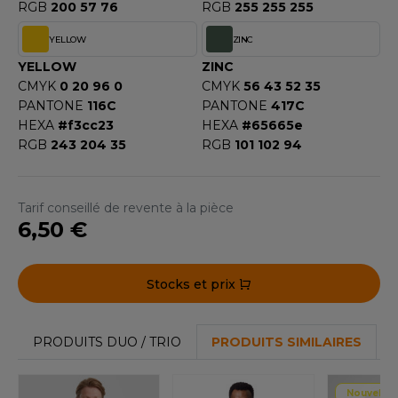
RGB
200 57 76
RGB
255 255 255
YELLOW
ZINC
YELLOW
ZINC
CMYK
0 20 96 0
CMYK
56 43 52 35
PANTONE
116C
PANTONE
417C
HEXA
#f3cc23
HEXA
#65665e
RGB
243 204 35
RGB
101 102 94
Tarif conseillé de revente à la pièce
6,50 €
Stocks et prix
PRODUITS DUO / TRIO
PRODUITS SIMILAIRES
Nouvelle 