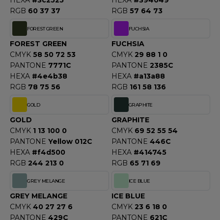
HEXA
#3c2525
HEXA
#394049
RGB
60 37 37
RGB
57 64 73
F CLOTHING
FOREST GREEN
FUCHSIA
O DENIM
FOREST GREEN
FUCHSIA
PIRO
CMYK
58 50 72 53
CMYK
29 88 1 0
PANTONE
7771C
PANTONE
2385C
PLASHMACS
HEXA
#4e4b38
HEXA
#a13a88
RGB
78 75 56
RGB
161 58 136
TARWORLD
GOLD
GRAPHITE
TEDMAN
GOLD
GRAPHITE
CMYK
1 13 100 0
CMYK
69 52 55 54
TORMTECH
PANTONE
Yellow 012C
PANTONE
446C
HEXA
#f4d500
HEXA
#414745
RGB
244 213 0
RGB
65 71 69
EE JAYS
GREY MELANGE
ICE BLUE
HE ONE TOWELLING
GREY MELANGE
ICE BLUE
CMYK
40 27 27 6
CMYK
23 6 18 0
IGER
PANTONE
429C
PANTONE
621C