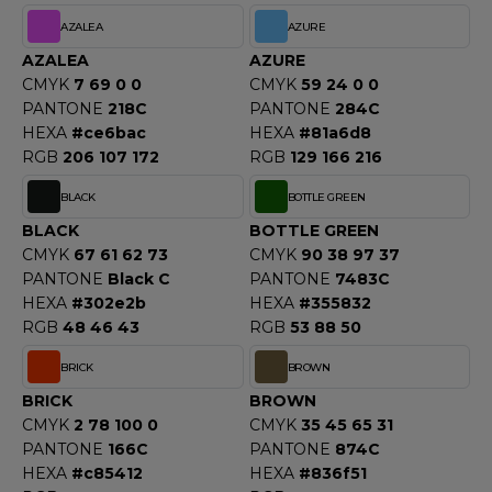
ACRON
AZALEA
AZURE
ANTIS
AZALEA
AZURE
CMYK
7 69 0 0
CMYK
59 24 0 0
UMBLES
PANTONE
218C
PANTONE
284C
HEXA
#ce6bac
HEXA
#81a6d8
RGB
206 107 172
RGB
129 166 216
EUTRAL
BLACK
BOTTLE GREEN
BLACK
BOTTLE GREEN
EW GEN
CMYK
67 61 62 73
CMYK
90 38 97 37
EW MORNING STUDIOS
PANTONE
Black C
PANTONE
7483C
HEXA
#302e2b
HEXA
#355832
RGB
48 46 43
RGB
53 88 50
AREDES SEGURIDAD
BRICK
BROWN
BRICK
BROWN
ARKS
CMYK
2 78 100 0
CMYK
35 45 65 31
EN DUICK
PANTONE
166C
PANTONE
874C
HEXA
#c85412
HEXA
#836f51