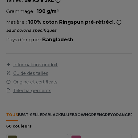
Tailles :
de XS à 5XL
LEXFIT
ADE IN EUROPE
ROMOTIONNEL
Grammage :
190 g/m²
RONT ROW
O LABEL / TEAR AWAY
ESTAURATION
Matière :
100% coton Ringspun pré-rétréci.
RUIT OF THE LOOM
ANTALONS
ANTÉ
Sauf coloris spécifiques
RUIT OF THE LOOM VINTAGE
Pays d’origine :
Bangladesh
OLAIRE
PORT
OLO
ILDAN
Informations produit
ULL
Guide des tailles
YJAMA
Origine et certificats
ENBURY
ECYCLÉ
Téléchargements
EROCK
AC SHOPPING
CHOOLWEAR
TOUS
BEST-SELLERS
BLACK
BLUE
BROWN
GREEN
GREY
ORANGE
PIN
ACK&JONES
OFTSHELL
60 couleurs
ACK&JONES - BLANKS