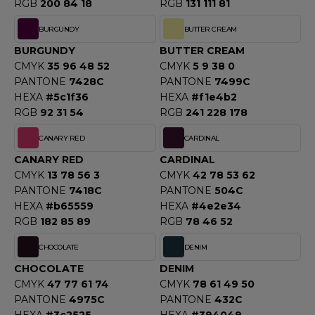
ROMODORO
RGB
200 84 18
RGB
131 111 81
BURGUNDY
BUTTER CREAM
BURGUNDY
BUTTER CREAM
UADRA
CMYK
35 96 48 52
CMYK
5 9 38 0
PANTONE
7428C
PANTONE
7499C
HEXA
#5c1f36
HEXA
#f1e4b2
EFERENCE TEXTILE
RGB
92 31 54
RGB
241 228 178
EGATTA
CANARY RED
CARDINAL
CANARY RED
CARDINAL
ESULT
CMYK
13 78 56 3
CMYK
42 78 53 62
PANTONE
7418C
PANTONE
504C
ICA LEWIS
HEXA
#b65559
HEXA
#4e2e34
RGB
182 85 89
RGB
78 46 52
USSELL ATHLETIC®
CHOCOLATE
DENIM
USSELL ATHLETIC® COLLECTION
CHOCOLATE
DENIM
CMYK
47 77 61 74
CMYK
78 61 49 50
PANTONE
4975C
PANTONE
432C
ANS ETIQUETTE