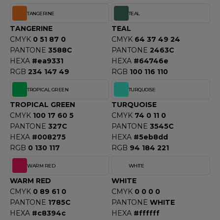
TANGERINE
TEAL
TANGERINE
TEAL
CMYK
0 51 87 0
CMYK
64 37 49 24
PANTONE
3588C
PANTONE
2463C
HEXA
#ea9331
HEXA
#64746e
RGB
234 147 49
RGB
100 116 110
TROPICAL GREEN
TURQUOISE
TROPICAL GREEN
TURQUOISE
CMYK
100 17 60 5
CMYK
74 0 11 0
PANTONE
327C
PANTONE
3545C
HEXA
#008275
HEXA
#5eb8dd
RGB
0 130 117
RGB
94 184 221
WARM RED
WHITE
WARM RED
WHITE
CMYK
0 89 61 0
CMYK
0 0 0 0
PANTONE
1785C
PANTONE
WHITE
HEXA
#c8394c
HEXA
#ffffff