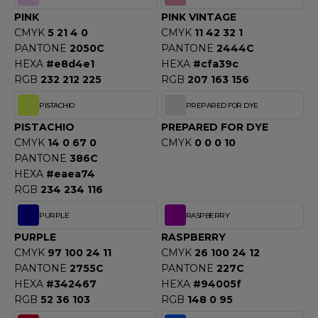
PINK
PINK VINTAGE
CMYK
5 21 4 0
CMYK
11 42 32 1
PANTONE
2050C
PANTONE
2444C
HEXA
#e8d4e1
HEXA
#cfa39c
RGB
232 212 225
RGB
207 163 156
PISTACHIO
PREPARED FOR DYE
PISTACHIO
PREPARED FOR DYE
CMYK
14 0 67 0
CMYK
0 0 0 10
PANTONE
386C
HEXA
#eaea74
RGB
234 234 116
PURPLE
RASPBERRY
PURPLE
RASPBERRY
CMYK
97 100 24 11
CMYK
26 100 24 12
PANTONE
2755C
PANTONE
227C
HEXA
#342467
HEXA
#94005f
RGB
52 36 103
RGB
148 0 95