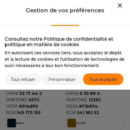
CMYK
10 3 62 0
CMYK
60 0 100 0
Gestion de vos préférences
PANTONE
602C
PANTONE
368C
HEXA
#ede681
HEXA
#8dba38
RGB
237 230 129
RGB
141 186 56
LIME STONE
MINT GREEN
Consultez notre Politique de confidentialité et
LIME STONE
MINT GREEN
politique en matière de cookies
CMYK
15 16 40 1
CMYK
35 0 20 0
En autorisant ces services tiers, vous acceptez le dépôt
PANTONE
7500C
PANTONE
573C
et la lecture de cookies et l'utilisation de technologies de
HEXA
#dacfa6
HEXA
#bfe0d7
suivi nécessaires à leur bon fonctionnement.
RGB
218 207 166
RGB
191 224 215
MOSS GREEN
MUSTARD
Tout refuser
Personnaliser
Tout accepter
MOSS GREEN
MUSTARD
CMYK
53 17 44 2
CMYK
0 33 89 0
PANTONE
557C
PANTONE
1235C
HEXA
#91ad99
HEXA
#f1b634
RGB
145 173 153
RGB
241 182 52
NAVY
OCHER