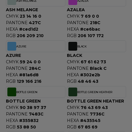
ASH MELANGE
AZALEA
ACRON
ASH MELANGE
AZALEA
ANTIS
CMYK
23 14 16 0
CMYK
7 69 0 0
PANTONE
427C
PANTONE
218C
UMBLES
HEXA
#ced1d2
HEXA
#ce6bac
RGB
206 209 210
RGB
206 107 172
AZURE
BLACK
EUTRAL
AZURE
BLACK
CMYK
59 24 0 0
CMYK
67 61 62 73
EW GEN
PANTONE
284C
PANTONE
Black C
EW MORNING STUDIOS
HEXA
#81a6d8
HEXA
#302e2b
RGB
129 166 216
RGB
48 46 43
BOTTLE GREEN
BOTTLE GREEN HEATHER
AREDES SEGURIDAD
BOTTLE GREEN
BOTTLE GREEN HEATHER
CMYK
90 38 97 37
CMYK
76 43 69 43
ARKS
PANTONE
7483C
PANTONE
7736C
EN DUICK
HEXA
#355832
HEXA
#435545
RGB
53 88 50
RGB
67 85 69