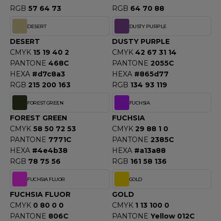
OMBO
RGB
57 64 73
RGB
64 70 88
DESERT
DUSTY PURPLE
OWEL CITY
DESERT
DUSTY PURPLE
CMYK
15 19 40 2
CMYK
42 67 31 14
PANTONE
468C
PANTONE
2055C
ELILLA
HEXA
#d7c8a3
HEXA
#865d77
RGB
215 200 163
RGB
134 93 119
ESTI
FOREST GREEN
FUCHSIA
FOREST GREEN
FUCHSIA
ESTFORD MILL
CMYK
58 50 72 53
CMYK
29 88 1 0
PANTONE
7771C
PANTONE
2385C
HEXA
#4e4b38
HEXA
#a13a88
RGB
78 75 56
RGB
161 58 136
OKO
FUCHSIA FLUOR
GOLD
FUCHSIA FLUOR
GOLD
CMYK
0 80 0 0
CMYK
1 13 100 0
PANTONE
806C
PANTONE
Yellow 012C