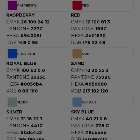
RASPBERRY
RED
RASPBERRY
RED
CMYK
26 100 24 12
CMYK
12 100 81 3
PANTONE
227C
PANTONE
186C
HEXA
#94005f
HEXA
#b01630
RGB
148 0 95
RGB
176 22 48
ROYAL BLUE
SAND
ROYAL BLUE
SAND
CMYK
100 62 0 0
CMYK
12 30 55 2
PANTONE
2935C
PANTONE
7508C
HEXA
#0056b4
HEXA
#d5b680
RGB
0 86 180
RGB
213 182 128
SILVER
SKY BLUE
SILVER
SKY BLUE
CMYK
31 16 22 1
CMYK
40 21 0 8
PANTONE
441C
PANTONE
278 C
HEXA
#bdc4c2
HEXA
#8cbaeb
RGB
189 196 194
RGB
140186235