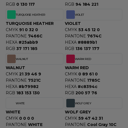
RGB
0 130 117
RGB
94 184 221
TURQUOISE HEATHER
VIOLET
TURQUOISE HEATHER
VIOLET
CMYK
91 0 32 0
CMYK
53 45 12 0
PANTONE
7466C
PANTONE
7674C
HEXA
#25abb9
HEXA
#8889b1
RGB
37 171 185
RGB
136 137 177
WALNUT
WARM RED
WALNUT
WARM RED
CMYK
21 39 46 9
CMYK
0 89 61 0
PANTONE
7521C
PANTONE
1785C
HEXA
#b79982
HEXA
#c8394c
RGB
183 153 130
RGB
200 57 76
WHITE
WOLF GREY
WHITE
WOLF GREY
CMYK
0 0 0 0
CMYK
59 47 42 31
PANTONE
WHITE
PANTONE
Cool Gray 10C