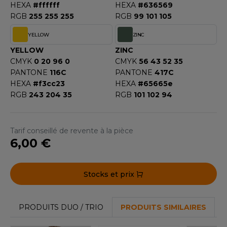
HEXA
#ffffff
HEXA
#636569
RGB
255 255 255
RGB
99 101 105
YELLOW
ZINC
YELLOW
ZINC
CMYK
0 20 96 0
CMYK
56 43 52 35
PANTONE
116C
PANTONE
417C
HEXA
#f3cc23
HEXA
#65665e
RGB
243 204 35
RGB
101 102 94
Tarif conseillé de revente à la pièce
6,00 €
Stocks et prix
PRODUITS DUO / TRIO
PRODUITS SIMILAIRES