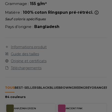
LEXFIT
ADE IN EUROPE
ROMOTIONNEL
Grammage :
155 g/m²
RONT ROW
Matière :
100% coton Ringspun pré-rétréci.
O LABEL / TEAR AWAY
ESTAURATION
Sauf coloris spécifiques
RUIT OF THE LOOM
ANTALONS
ANTÉ
Pays d’origine :
Bangladesh
RUIT OF THE LOOM VINTAGE
OLAIRE
PORT
OLO
Informations produit
ILDAN
ULL
Guide des tailles
Origine et certificats
YJAMA
Téléchargements
ENBURY
ECYCLÉ
EROCK
AC SHOPPING
TOUS
BEST-SELLERS
BLACK
BLUE
BROWN
GREEN
GREY
ORANGE
PIN
CHOOLWEAR
84 couleurs
ACK&JONES
OFTSHELL
ACK&JONES - BLANKS
AMAZONIA GREEN
ANCIENT PINK