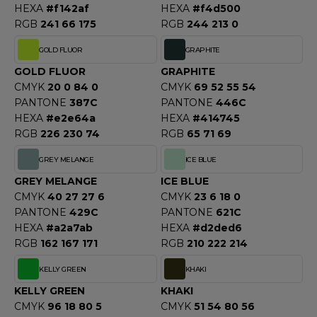
HEXA
#f142af
HEXA
#f4d500
RGB
241 66 175
RGB
244 213 0
GOLD FLUOR
GRAPHITE
GOLD FLUOR
GRAPHITE
CMYK
20 0 84 0
CMYK
69 52 55 54
PANTONE
387C
PANTONE
446C
HEXA
#e2e64a
HEXA
#414745
RGB
226 230 74
RGB
65 71 69
GREY MELANGE
ICE BLUE
GREY MELANGE
ICE BLUE
CMYK
40 27 27 6
CMYK
23 6 18 0
PANTONE
429C
PANTONE
621C
HEXA
#a2a7ab
HEXA
#d2ded6
RGB
162 167 171
RGB
210 222 214
KELLY GREEN
KHAKI
KELLY GREEN
KHAKI
CMYK
96 18 80 5
CMYK
51 54 80 56