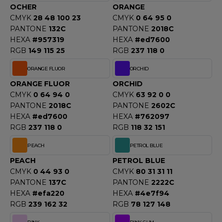
OCHER
ORANGE
CMYK
28 48 100 23
CMYK
0 64 95 0
PANTONE
132C
PANTONE
2018C
HEXA
#957319
HEXA
#ed7600
RGB
149 115 25
RGB
237 118 0
ORANGE FLUOR
ORCHID
ORANGE FLUOR
ORCHID
CMYK
0 64 94 0
CMYK
63 92 0 0
PANTONE
2018C
PANTONE
2602C
HEXA
#ed7600
HEXA
#762097
RGB
237 118 0
RGB
118 32 151
PEACH
PETROL BLUE
PEACH
PETROL BLUE
CMYK
0 44 93 0
CMYK
80 31 31 11
PANTONE
137C
PANTONE
2222C
HEXA
#efa220
HEXA
#4e7f94
RGB
239 162 32
RGB
78 127 148