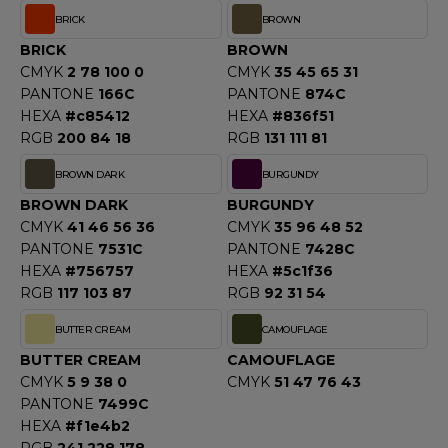
ROMODORO
BRICK
BROWN
BRICK
BROWN
CMYK
2 78 100 0
CMYK
35 45 65 31
UADRA
PANTONE
166C
PANTONE
874C
HEXA
#c85412
HEXA
#836f51
RGB
200 84 18
RGB
131 111 81
EFERENCE TEXTILE
BROWN DARK
BURGUNDY
EGATTA
BROWN DARK
BURGUNDY
CMYK
41 46 56 36
CMYK
35 96 48 52
ESULT
PANTONE
7531C
PANTONE
7428C
HEXA
#756757
HEXA
#5c1f36
ICA LEWIS
RGB
117 103 87
RGB
92 31 54
USSELL ATHLETIC®
BUTTER CREAM
CAMOUFLAGE
USSELL ATHLETIC® COLLECTION
BUTTER CREAM
CAMOUFLAGE
CMYK
5 9 38 0
CMYK
51 47 76 43
PANTONE
7499C
HEXA
#f1e4b2
ANS ETIQUETTE