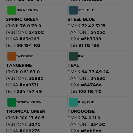
SPRING GREEN
STEEL BLUE
SPRING GREEN
STEEL BLUE
CMYK
76 0 79 0
CMYK
72 42 31 15
PANTONE
2420C
PANTONE
5405C
HEXA
#63c267
HEXA
#5b7388
RGB
99 194 103
RGB
91 115 136
TANGERINE
TEAL
TANGERINE
TEAL
CMYK
0 51 87 0
CMYK
64 37 49 24
PANTONE
3588C
PANTONE
2463C
HEXA
#ea9331
HEXA
#64746e
RGB
234 147 49
RGB
100 116 110
TROPICAL GREEN
TURQUOISE
TROPICAL GREEN
TURQUOISE
CMYK
100 17 60 5
CMYK
74 0 11 0
PANTONE
327C
PANTONE
3545C
HEXA
#008275
HEXA
#5eb8dd