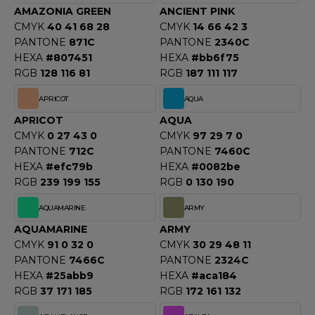
OUS-VETEMENTS
AMAZONIA GREEN
ANCIENT PINK
HK
CMYK
40 41 68 28
CMYK
14 66 42 3
PORT
PANTONE
871C
PANTONE
2340C
UST COOL
HEXA
#807451
HEXA
#bb6f75
WEAT-SHIRT
RGB
128 116 81
RGB
187 111 117
UST HOODS
ABLIER
APRICOT
AQUA
UST T'S
EE-SHIRT
APRICOT
AQUA
CMYK
0 27 43 0
CMYK
97 29 7 0
ENUE PROFESSIONNELLE
PANTONE
712C
PANTONE
7460C
ARLOWSKY
HEXA
#efc79b
HEXA
#0082be
ESTE - BLOUSON
RGB
239 199 155
RGB
0 130 190
ORNTEX
ORKWEAR
AQUAMARINE
ARMY
AQUAMARINE
ARMY
ABEL SERIE
CMYK
91 0 32 0
CMYK
30 29 48 11
PANTONE
7466C
PANTONE
2324C
ARKWOOD
HEXA
#25abb9
HEXA
#aca184
RGB
37 171 185
RGB
172 161 132