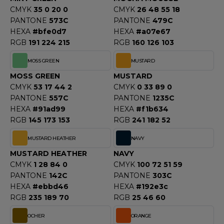
CMYK
35 0 20 0
CMYK
26 48 55 18
PANTONE
573C
PANTONE
479C
HEXA
#bfe0d7
HEXA
#a07e67
RGB
191 224 215
RGB
160 126 103
MOSS GREEN
MUSTARD
MOSS GREEN
MUSTARD
CMYK
53 17 44 2
CMYK
0 33 89 0
PANTONE
557C
PANTONE
1235C
HEXA
#91ad99
HEXA
#f1b634
RGB
145 173 153
RGB
241 182 52
MUSTARD HEATHER
NAVY
MUSTARD HEATHER
NAVY
CMYK
1 28 84 0
CMYK
100 72 51 59
PANTONE
142C
PANTONE
303C
HEXA
#ebbd46
HEXA
#192e3c
RGB
235 189 70
RGB
25 46 60
OCHER
ORANGE