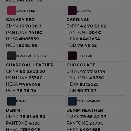
RGB
241 228 178
F CLOTHING
CANARY RED
CARDINAL
O DENIM
CANARY RED
CARDINAL
CMYK
13 78 56 3
CMYK
42 78 53 62
PIRO
PANTONE
7418C
PANTONE
504C
HEXA
#b65559
HEXA
#4e2e34
PLASHMACS
RGB
182 85 89
RGB
78 46 52
TARWORLD
CHARCOAL HEATHER
CHOCOLATE
CHARCOAL HEATHER
CHOCOLATE
TEDMAN
CMYK
60 53 52 50
CMYK
47 77 61 74
PANTONE
2336C
PANTONE
4975C
TORMTECH
HEXA
#4e4c4a
HEXA
#3c2525
RGB
78 76 74
RGB
60 37 37
EE JAYS
DENIM
DENIM HEATHER
DENIM
DENIM HEATHER
HE ONE TOWELLING
CMYK
78 61 49 50
CMYK
79 65 42 37
PANTONE
432C
PANTONE
2379C
IGER
HEXA
#394049
HEXA
#404658