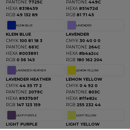
PANTONE
7725C
PANTONE
449C
HEXA
#318459
HEXA
#51472d
RGB
49 132 89
RGB
81 71 45
KLEIN BLUE
LAVENDER
KLEIN BLUE
LAVENDER
CMYK
100 81 18 3
CMYK
30 40 0 0
PANTONE
661C
PANTONE
264C
HEXA
#003891
HEXA
#b4a2cc
RGB
0 56 145
RGB
180 162 204
LAVENDER HEATHER
LEMON YELLOW
LAVENDER HEATHER
LEMON YELLOW
CMYK
44 55 17 2
CMYK
0 4 92 0
PANTONE
2079C
PANTONE
803C
HEXA
#937b9f
HEXA
#ffe82c
RGB
147 123 159
RGB
255 232 44
LIGHT PURPLE
LIGHT YELLOW
LIGHT PURPLE
LIGHT YELLOW