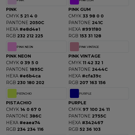
PINK
PINK GUM
PINK
PINK GUM
CMYK
5 21 4 0
CMYK
33 98 0 0
PANTONE
2050C
PANTONE
241C
HEXA
#e8d4e1
HEXA
#991f80
RGB
232 212 225
RGB
153 31 128
PINK NEON
PINK VINTAGE
PINK NEON
PINK VINTAGE
CMYK
0 39 5 0
CMYK
11 42 32 1
PANTONE
1895C
PANTONE
2444C
HEXA
#e6b4ca
HEXA
#cfa39c
RGB
230 180 202
RGB
207 163 156
PISTACHIO
PURPLE
PISTACHIO
PURPLE
CMYK
14 0 67 0
CMYK
97 100 24 11
PANTONE
386C
PANTONE
2755C
HEXA
#eaea74
HEXA
#342467
RGB
234 234 116
RGB
52 36 103