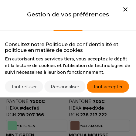
CMYK
47 63 33 19
CMYK
10 3 62 0
PANTONE
5205C
PANTONE
602C
Gestion de vos préférences
HEXA
#7b5f73
HEXA
#ede681
RGB
123 95 115
RGB
237 230 129
LIME
LIME FLUOR
LIME
LIME FLUOR
Consultez notre Politique de confidentialité et
CMYK
60 0 100 0
CMYK
67 0 99 0
politique en matière de cookies
PANTONE
368C
PANTONE
802C
En autorisant ces services tiers, vous acceptez le dépôt
HEXA
#8dba38
HEXA
#7fd344
et la lecture de cookies et l'utilisation de technologies de
RGB
141 186 56
RGB
127 211 68
suivi nécessaires à leur bon fonctionnement.
LIME STONE
MAUVE LIGHT
Tout refuser
Personnaliser
Tout accepter
LIME STONE
MAUVE LIGHT
CMYK
15 16 40 1
CMYK
2 20 7 0
PANTONE
7500C
PANTONE
705C
HEXA
#dacfa6
HEXA
#eed9de
RGB
218 207 166
RGB
238 217 222
MINT GREEN
MOCHA MOUSSE
MINT GREEN
MOCHA MOUSSE