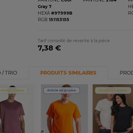
PANTONE
Cool
PANTONE
2164
P
Gray 7
H
HEXA
#97999B
R
RGB
151153155
Tarif conseillé de revente à la pièce
7,38 €
/ TRIO
PRODUITS SIMILAIRES
PROD
uvelle couleur
Article en promo
Nouvelle couleur