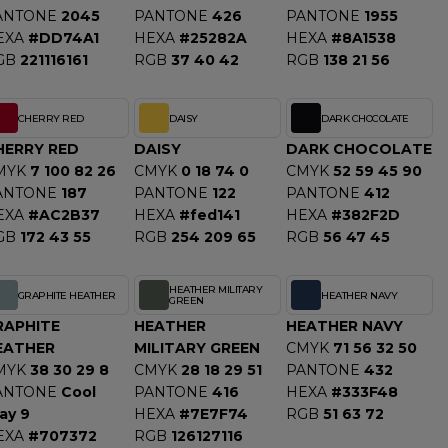
ANTONE
2045
PANTONE
426
PANTONE
1955
EXA
#DD74A1
HEXA
#25282A
HEXA
#8A1538
GB
221116161
RGB
37 40 42
RGB
138 21 56
CHERRY RED
DAISY
DARK CHOCOLATE
HERRY RED
DAISY
DARK CHOCOLATE
MYK
7 100 82 26
CMYK
0 18 74 0
CMYK
52 59 45 90
ANTONE
187
PANTONE
122
PANTONE
412
EXA
#AC2B37
HEXA
#fed141
HEXA
#382F2D
GB
172 43 55
RGB
254 209 65
RGB
56 47 45
HEATHER MILITARY
GRAPHITE HEATHER
HEATHER NAVY
GREEN
RAPHITE
HEATHER
HEATHER NAVY
EATHER
MILITARY GREEN
CMYK
71 56 32 50
MYK
38 30 29 8
CMYK
28 18 29 51
PANTONE
432
ANTONE
Cool
PANTONE
416
HEXA
#333F48
ay 9
HEXA
#7E7F74
RGB
51 63 72
EXA
#707372
RGB
126127116