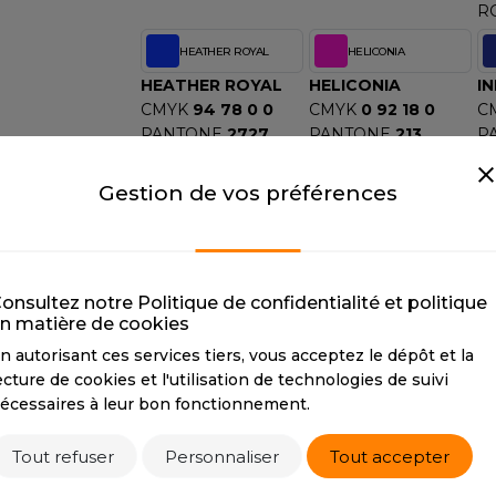
R
HEATHER ROYAL
HELICONIA
HEATHER ROYAL
HELICONIA
I
CMYK
94 78 0 0
CMYK
0 92 18 0
C
PANTONE
2727
PANTONE
213
P
HEXA
#307FE2
HEXA
#DB3E79
H
RGB
48127226
RGB
219 62 121
R
Gestion de vos préférences
KELLY GREEN
KIWI
KELLY GREEN
KIWI
L
CMYK
97 6 69 19
CMYK
48 8 83 9
C
onsultez notre Politique de confidentialité et politique
PANTONE
335
PANTONE
2276
P
n matière de cookies
HEXA
#89A84F
H
RGB
137 168 79
R
n autorisant ces services tiers, vous acceptez le dépôt et la
ecture de cookies et l'utilisation de technologies de suivi
MAROON
MILITARY GREEN
écessaires à leur bon fonctionnement.
MAROON
MILITARY GREEN
M
CMYK
5 81 0 79
CMYK
51 47 76 43
C
Tout refuser
Personnaliser
Tout accepter
PANTONE
7644
PANTONE
5615
P