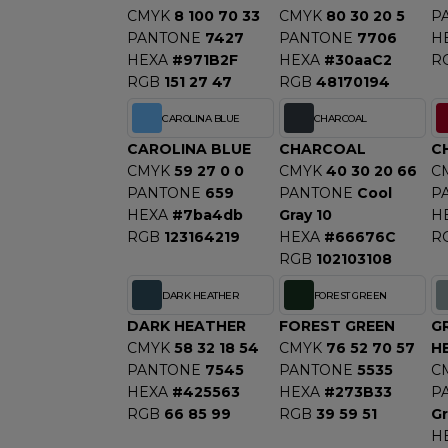
CMYK
8 100 70 33
CMYK
80 30 20 5
P
S
PANTONE
7427
PANTONE
7706
H
SANS ETIQUETTE
HEXA
#971B2F
HEXA
#30aaC2
R
RGB
151 27 47
RGB
48170194
CAROLINA BLUE
CHARCOAL
CAROLINA BLUE
CHARCOAL
C
CMYK
59 27 0 0
CMYK
40 30 20 66
C
PANTONE
659
PANTONE
Cool
P
HEXA
#7ba4db
Gray 10
H
RGB
123164219
HEXA
#66676C
R
RGB
102103108
DARK HEATHER
FOREST GREEN
DARK HEATHER
FOREST GREEN
G
CMYK
58 32 18 54
CMYK
76 52 70 57
H
PANTONE
7545
PANTONE
5535
C
HEXA
#425563
HEXA
#273B33
P
RGB
66 85 99
RGB
39 59 51
Gr
H