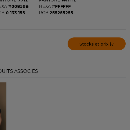
ANTONE
7712
PANTONE
WHITE
EXA
#00859B
HEXA
#FFFFFF
GB
0 133 155
RGB
255255255
Stocks et prix
UITS ASSOCIÉS