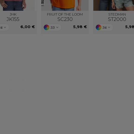
JHK
FRUIT OF THE LOOM
STEDMAN
JK155
SC230
ST2000
6,00 €
5,98 €
5,9
84
33
34
Nos catalogues
Des services person
ter, télécharger et découvrir nos
De nouveaux services, de nouvell
(catalogue général, catalogues
découvrez ici ce qu'IMBRETEX pe