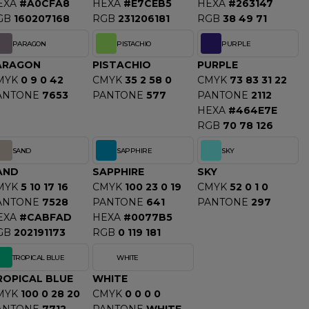
EXA
#A0CFA8
HEXA
#E7CEB5
HEXA
#263147
GB
160207168
RGB
231206181
RGB
38 49 71
PARAGON
PISTACHIO
PURPLE
ARAGON
PISTACHIO
PURPLE
MYK
0 9 0 42
CMYK
35 2 58 0
CMYK
73 83 31 22
ANTONE
7653
PANTONE
577
PANTONE
2112
HEXA
#464E7E
RGB
70 78 126
SAND
SAPPHIRE
SKY
AND
SAPPHIRE
SKY
MYK
5 10 17 16
CMYK
100 23 0 19
CMYK
52 0 1 0
ANTONE
7528
PANTONE
641
PANTONE
297
EXA
#CABFAD
HEXA
#0077B5
GB
202191173
RGB
0 119 181
TROPICAL BLUE
WHITE
ROPICAL BLUE
WHITE
MYK
100 0 28 20
CMYK
0 0 0 0