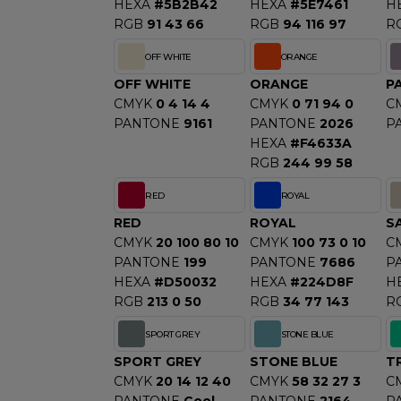
HEXA
#5B2B42
HEXA
#5E7461
H
RGB
91 43 66
RGB
94 116 97
R
OFF WHITE
ORANGE
OFF WHITE
ORANGE
P
CMYK
0 4 14 4
CMYK
0 71 94 0
C
PANTONE
9161
PANTONE
2026
P
HEXA
#F4633A
RGB
244 99 58
RED
ROYAL
RED
ROYAL
S
CMYK
20 100 80 10
CMYK
100 73 0 10
C
PANTONE
199
PANTONE
7686
P
HEXA
#D50032
HEXA
#224D8F
H
RGB
213 0 50
RGB
34 77 143
R
SPORT GREY
STONE BLUE
SPORT GREY
STONE BLUE
T
CMYK
20 14 12 40
CMYK
58 32 27 3
C