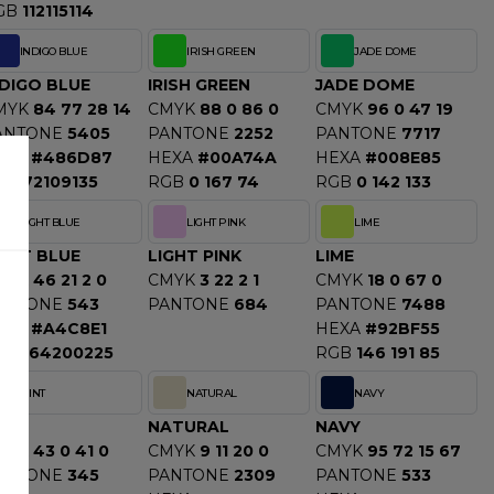
GB
112115114
INDIGO BLUE
IRISH GREEN
JADE DOME
NDIGO BLUE
IRISH GREEN
JADE DOME
MYK
84 77 28 14
CMYK
88 0 86 0
CMYK
96 0 47 19
ANTONE
5405
PANTONE
2252
PANTONE
7717
EXA
#486D87
HEXA
#00A74A
HEXA
#008E85
GB
72109135
RGB
0 167 74
RGB
0 142 133
LIGHT BLUE
LIGHT PINK
LIME
IGHT BLUE
LIGHT PINK
LIME
MYK
46 21 2 0
CMYK
3 22 2 1
CMYK
18 0 67 0
ANTONE
543
PANTONE
684
PANTONE
7488
EXA
#A4C8E1
HEXA
#92BF55
GB
164200225
RGB
146 191 85
MINT
NATURAL
NAVY
INT
NATURAL
NAVY
MYK
43 0 41 0
CMYK
9 11 20 0
CMYK
95 72 15 67
ANTONE
345
PANTONE
2309
PANTONE
533