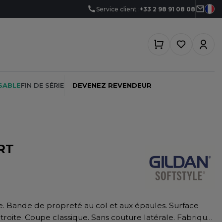
Service client :
+33 2 98 91 08 08
SABLE
FIN DE SÉRIE
DEVENEZ REVENDEUR
RT
PEINTRE
SOFTSHELL
SF CLOTHING
PLOMBIER
SOUS-VETEMENTS
SO DENIM
PROMOTIONNEL
SPORT
SPIRO
RESTAURATION
SWEAT-SHIRT
SPLASHMACS
étroite. Coupe classique. Sans couture latérale. Fabriqué
SANTÉ
TABLIER