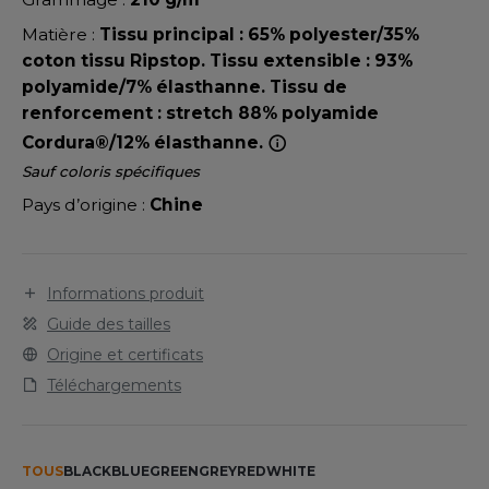
LEXFIT
ADE IN EUROPE
ROMOTIONNEL
renfort Cordura®. 1 porte-badge. 1 boucle pour le
Matière :
Tissu principal : 65% polyester/35%
marteau. Ourlet à rallonge. EN ISO 13688:2013. EN
RONT ROW
O LABEL / TEAR AWAY
ESTAURATION
coton tissu Ripstop. Tissu extensible : 93%
ISO 14404:2004+A1:2010 Type 2 Level 0 en
polyamide/7% élasthanne. Tissu de
RUIT OF THE LOOM
combinaison avec la protection du genou HEROCK®
ANTALONS
ANTÉ
renforcement : stretch 88% polyamide
21MI0901.
RUIT OF THE LOOM VINTAGE
Cordura®/12% élasthanne.
OLAIRE
PORT
Sauf coloris spécifiques
OLO
Pays d’origine :
Chine
ILDAN
ULL
YJAMA
Informations produit
ENBURY
ECYCLÉ
Guide des tailles
EROCK
Origine et certificats
AC SHOPPING
Téléchargements
CHOOLWEAR
ACK&JONES
OFTSHELL
TOUS
BLACK
BLUE
GREEN
GREY
RED
WHITE
ACK&JONES - BLANKS