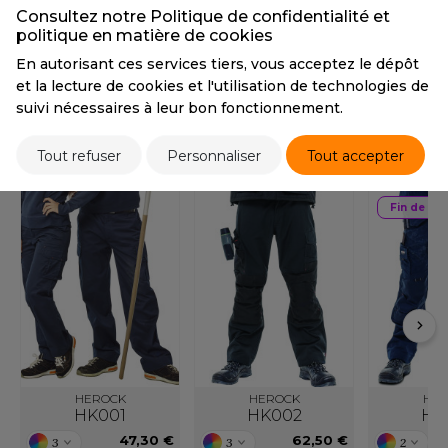
OUS-VETEMENTS
Consultez notre Politique de confidentialité et
11,80 €
HK
politique en matière de cookies
PORT
En autorisant ces services tiers, vous acceptez le dépôt
UST COOL
WEAT-SHIRT
Stocks et prix
et la lecture de cookies et l'utilisation de technologies de
UST HOODS
suivi nécessaires à leur bon fonctionnement.
ABLIER
UST T'S
PRODUITS ASSOCIÉS
Tout refuser
Personnaliser
Tout accepter
EE-SHIRT
ENUE PROFESSIONNELLE
Fin de sér
ARLOWSKY
ESTE - BLOUSON
ORNTEX
ORKWEAR
ABEL SERIE
ARKWOOD
HEROCK
HEROCK
HER
HK001
HK002
HK
47,30 €
62,50 €
3
3
2