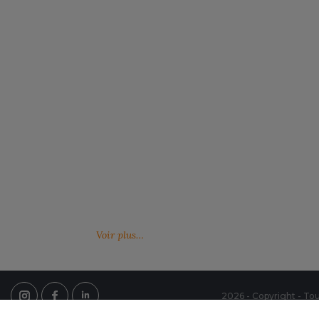
Notre engagement RSE
Retrouvez ici nos engagements RSE. Notre
Venez feuille
action a pour but d’améliorer les conditions de
catalogues 
travail mais aussi notre environnement.
Voir plus…
2026 - Copyright - Tou