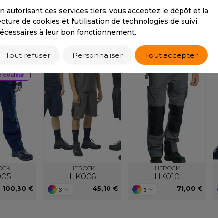
15,20 €
S
n autorisant ces services tiers, vous acceptez le dépôt et la
ecture de cookies et l'utilisation de technologies de suivi
SANS ETIQUETTE
écessaires à leur bon fonctionnement.
PRODUITS ASSOCIÉS
Tout refuser
Personnaliser
Tout accepter
e couleur
OCK
HEROCK
HEROCK
005
HK006
HK010
100,30 €
45,10 €
71,00 €
3
3