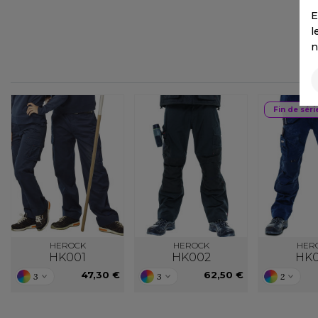
FLEXFIT
M
E
FRONT ROW
l
MACRON
n
Fin de séri
HEROCK
HEROCK
HER
HK001
HK002
HK
47,30 €
62,50 €
3
3
2