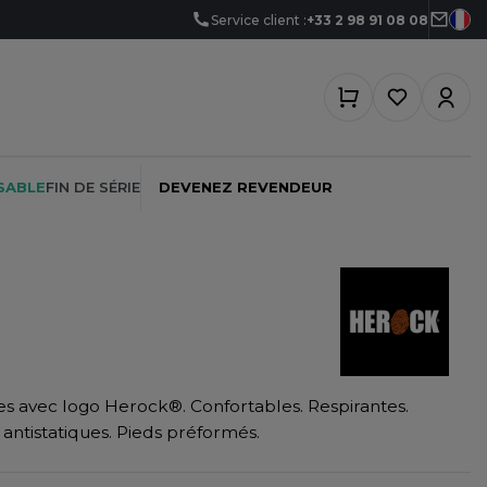
Service client :
+33 2 98 91 08 08
SABLE
FIN DE SÉRIE
DEVENEZ REVENDEUR
PEINTRE
SOFTSHELL
SF CLOTHING
PLOMBIER
SOUS-VETEMENTS
SO DENIM
s avec logo Herock®. Confortables. Respirantes.
PROMOTIONNEL
SPORT
SPIRO
antistatiques. Pieds préformés.
RESTAURATION
SWEAT-SHIRT
SPLASHMACS
SANTÉ
TABLIER