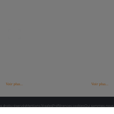
Nos catalogues
Des services person
ter, télécharger et découvrir nos
De nouveaux services, de nouvell
(catalogue général, catalogues
découvrez ici ce qu'IMBRETEX pe
d'influence,…)
de nouveau.
Voir plus…
Voir plus…
s droits réservés
Mentions légales
Préférences cookies
Qui sommes-nous