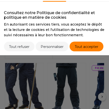
PANTONE
Black
OUS-VETEMENTS
HK
PORT
Consultez notre Politique de confidentialité et
UST COOL
politique en matière de cookies
Tarif conseillé de revente à la pièce
WEAT-SHIRT
22,50 €
En autorisant ces services tiers, vous acceptez le dépôt
UST HOODS
et la lecture de cookies et l'utilisation de technologies de
ABLIER
suivi nécessaires à leur bon fonctionnement.
UST T'S
Stocks et prix
EE-SHIRT
Tout refuser
Personnaliser
Tout accepter
ENUE PROFESSIONNELLE
PRODUITS ASSOCIÉS
ARLOWSKY
ESTE - BLOUSON
ORNTEX
Fin de sér
ORKWEAR
ABEL SERIE
ARKWOOD