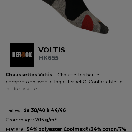
UILD YOUR BRAND
ATALOGUE
SPACES VERTS
MÉDIATHÈQUE
HASUBLE
STHÉTIQUE
ECORESPONSABLE
LUBCLASS
HAUSSURES
ÔTELLERIE
RAGHOPPERS
FIN DE SÉRIE
HEMISE
OGISTIQUE
VOLTIS
OSTUME
ANUTENTION
HK655
DEVENEZ REVENDEUR
COLOGIE
NFANT
ENUISIER
STEX
Chaussettes Voltis
- Chaussettes haute
PONGE
ÉTALLURGIE
compression avec le logo Herock®. Confortables et
T SI ON L'APPELAIT FRANCIS
IN DE SERIE
ÉTIERS DE LA MER
solides. Sèchent rapidement, respirantes,
Lire la suite
antibactériennes et antistatiques. Technologie
XCD BY PROMODORO
AUTE VISIBILITE
ODE
Coolmax®. Préformés. Canaux de transpiration.
Tailles :
de 38/40 à 44/46
ES MODULABLES
EINTRE
Grammage :
205 g/m²
INDEN HALES
INGE DE MAISON
LOMBIER
Matière :
54% polyester Coolmax®/34% coton/7%