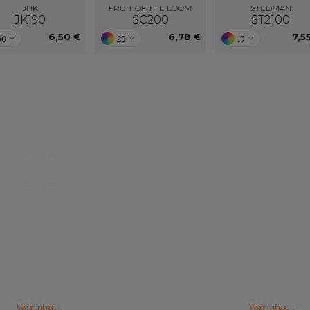
JHK
FRUIT OF THE LOOM
STEDMAN
JK190
SC200
ST2100
6,50 €
6,78 €
7,5
60
29
19
Nos catalogues
Des services person
ter, télécharger et découvrir nos
De nouveaux services, de nouvell
(catalogue général, catalogues
découvrez ici ce qu'IMBRETEX pe
d'influence,…)
de nouveau.
Voir plus…
Voir plus…