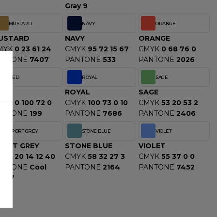
Gray 9
MUSTARD
NAVY
ORANGE
USTARD
NAVY
ORANGE
MYK
0 23 61 24
CMYK
95 72 15 67
CMYK
0 68 76 0
ANTONE
7407
PANTONE
533
PANTONE
2026
RED
ROYAL
SAGE
ED
ROYAL
SAGE
MYK
0 100 72 0
CMYK
100 73 0 10
CMYK
53 20 53 2
ANTONE
199
PANTONE
7686
PANTONE
2406
SPORT GREY
STONE BLUE
VIOLET
PORT GREY
STONE BLUE
VIOLET
MYK
20 14 12 40
CMYK
58 32 27 3
CMYK
55 37 0 0
ANTONE
Cool
PANTONE
2164
PANTONE
7452
ay 7