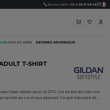
Service client :
+33 2 98 91 08 08
SABLE
FIN DE SÉRIE
DEVENEZ REVENDEUR
ADULT T-SHIRT
PEINTRE
SOFTSHELL
SF CLOTHING
PLOMBIER
SOUS-VETEMENTS
SO DENIM
PROMOTIONNEL
SPORT
SPIRO
propreté au col et aux épaules. Coupe tubulaire et
RESTAURATION
SWEAT-SHIRT
SPLASHMACS
SANTÉ
TABLIER