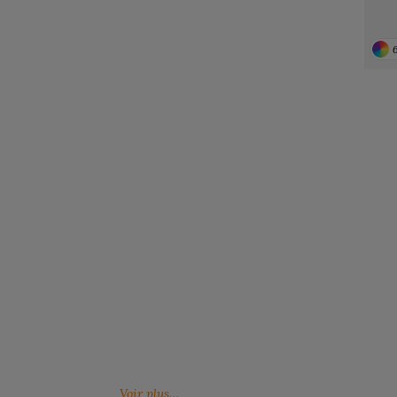
Notre engagement RSE
Retrouvez ici nos engagements RSE. Notre
Venez feuille
action a pour but d’améliorer les conditions de
catalogues 
travail mais aussi notre environnement.
Voir plus…