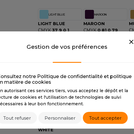
S
SANS ETIQUETTE
LIGHT BLUE
MAROON
LIGHT BLUE
MAROON
M
CMYK
37 9 0 1
CMYK
0 81 0 79
C
PANTONE
543
PANTONE
7644
P
Gestion de vos préférences
PARAGON
PITCH BLACK
PARAGON
PITCH BLACK
R
CMYK
0 5 0 42
CMYK
100 79 44 93
C
PANTONE
7653
PANTONE
Black 6
P
onsultez notre Politique de confidentialité et politique
SAND
SAPPHIRE
n matière de cookies
SAND
SAPPHIRE
S
n autorisant ces services tiers, vous acceptez le dépôt et la
CMYK
0 10 17 16
CMYK
100 23 0 19
C
ecture de cookies et l'utilisation de technologies de suivi
PANTONE
7528
PANTONE
641
P
écessaires à leur bon fonctionnement.
Gr
Tout refuser
Personnaliser
Tout accepter
WHITE
WHITE