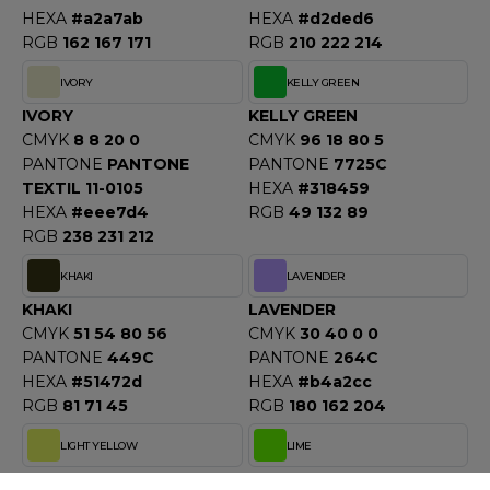
OMBO
HEXA
#a2a7ab
HEXA
#d2ded6
RGB
162 167 171
RGB
210 222 214
OWEL CITY
IVORY
KELLY GREEN
IVORY
KELLY GREEN
CMYK
8 8 20 0
CMYK
96 18 80 5
ELILLA
PANTONE
PANTONE
PANTONE
7725C
TEXTIL 11-0105
HEXA
#318459
ESTI
HEXA
#eee7d4
RGB
49 132 89
RGB
238 231 212
ESTFORD MILL
KHAKI
LAVENDER
KHAKI
LAVENDER
CMYK
51 54 80 56
CMYK
30 40 0 0
PANTONE
449C
PANTONE
264C
OKO
HEXA
#51472d
HEXA
#b4a2cc
RGB
81 71 45
RGB
180 162 204
LIGHT YELLOW
LIME
LIGHT YELLOW
LIME