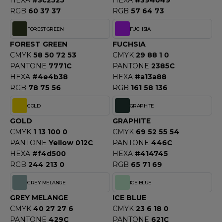
HEXA
#3c2525
HEXA
#394049
RGB
60 37 37
RGB
57 64 73
F CLOTHING
FOREST GREEN
FUCHSIA
O DENIM
FOREST GREEN
FUCHSIA
PIRO
CMYK
58 50 72 53
CMYK
29 88 1 0
PANTONE
7771C
PANTONE
2385C
PLASHMACS
HEXA
#4e4b38
HEXA
#a13a88
RGB
78 75 56
RGB
161 58 136
TARWORLD
GOLD
GRAPHITE
TEDMAN
GOLD
GRAPHITE
CMYK
1 13 100 0
CMYK
69 52 55 54
TORMTECH
PANTONE
Yellow 012C
PANTONE
446C
HEXA
#f4d500
HEXA
#414745
RGB
244 213 0
RGB
65 71 69
EE JAYS
GREY MELANGE
ICE BLUE
HE ONE TOWELLING
GREY MELANGE
ICE BLUE
CMYK
40 27 27 6
CMYK
23 6 18 0
IGER
PANTONE
429C
PANTONE
621C