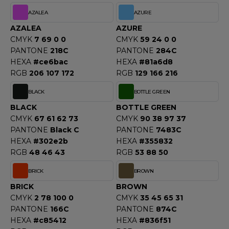
ACRON
AZALEA
AZURE
ANTIS
AZALEA
AZURE
CMYK
7 69 0 0
CMYK
59 24 0 0
UMBLES
PANTONE
218C
PANTONE
284C
HEXA
#ce6bac
HEXA
#81a6d8
RGB
206 107 172
RGB
129 166 216
EUTRAL
BLACK
BOTTLE GREEN
BLACK
BOTTLE GREEN
EW GEN
CMYK
67 61 62 73
CMYK
90 38 97 37
EW MORNING STUDIOS
PANTONE
Black C
PANTONE
7483C
HEXA
#302e2b
HEXA
#355832
RGB
48 46 43
RGB
53 88 50
AREDES SEGURIDAD
BRICK
BROWN
BRICK
BROWN
ARKS
CMYK
2 78 100 0
CMYK
35 45 65 31
EN DUICK
PANTONE
166C
PANTONE
874C
HEXA
#c85412
HEXA
#836f51