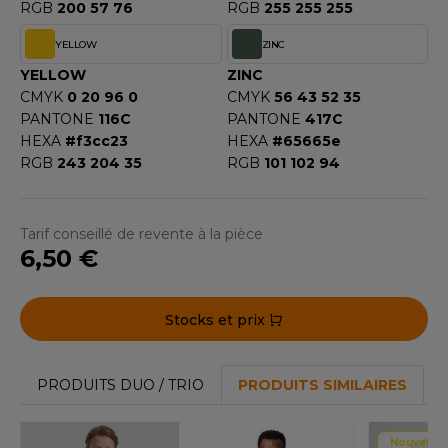
RGB
200 57 76
RGB
255 255 255
YELLOW
ZINC
YELLOW
ZINC
CMYK
0 20 96 0
CMYK
56 43 52 35
PANTONE
116C
PANTONE
417C
HEXA
#f3cc23
HEXA
#65665e
RGB
243 204 35
RGB
101 102 94
Tarif conseillé de revente à la pièce
6,50 €
Stocks et prix
PRODUITS DUO / TRIO
PRODUITS SIMILAIRES
Nouvelle 