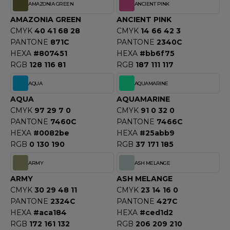
OUS-VETEMENTS
AMAZONIA GREEN
ANCIENT PINK
HK
AMAZONIA GREEN
ANCIENT PINK
PORT
CMYK
40 41 68 28
CMYK
14 66 42 3
UST COOL
PANTONE
871C
PANTONE
2340C
WEAT-SHIRT
HEXA
#807451
HEXA
#bb6f75
UST HOODS
ABLIER
RGB
128 116 81
RGB
187 111 117
UST T'S
EE-SHIRT
AQUA
AQUAMARINE
AQUA
AQUAMARINE
ENUE PROFESSIONNELLE
CMYK
97 29 7 0
CMYK
91 0 32 0
ARLOWSKY
PANTONE
7460C
PANTONE
7466C
ESTE - BLOUSON
HEXA
#0082be
HEXA
#25abb9
ORNTEX
RGB
0 130 190
RGB
37 171 185
ORKWEAR
ARMY
ASH MELANGE
ABEL SERIE
ARMY
ASH MELANGE
CMYK
30 29 48 11
CMYK
23 14 16 0
ARKWOOD
PANTONE
2324C
PANTONE
427C
HEXA
#aca184
HEXA
#ced1d2
RGB
172 161 132
RGB
206 209 210