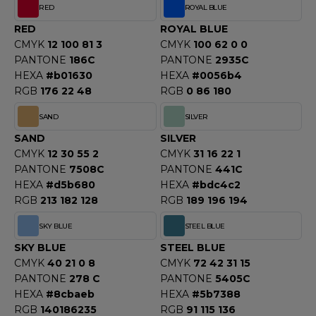
RED
ROYAL BLUE
RED
ROYAL BLUE
CMYK
12 100 81 3
CMYK
100 62 0 0
PANTONE
186C
PANTONE
2935C
HEXA
#b01630
HEXA
#0056b4
RGB
176 22 48
RGB
0 86 180
SAND
SILVER
SAND
SILVER
CMYK
12 30 55 2
CMYK
31 16 22 1
PANTONE
7508C
PANTONE
441C
HEXA
#d5b680
HEXA
#bdc4c2
RGB
213 182 128
RGB
189 196 194
SKY BLUE
STEEL BLUE
SKY BLUE
STEEL BLUE
CMYK
40 21 0 8
CMYK
72 42 31 15
PANTONE
278 C
PANTONE
5405C
HEXA
#8cbaeb
HEXA
#5b7388
RGB
140186235
RGB
91 115 136