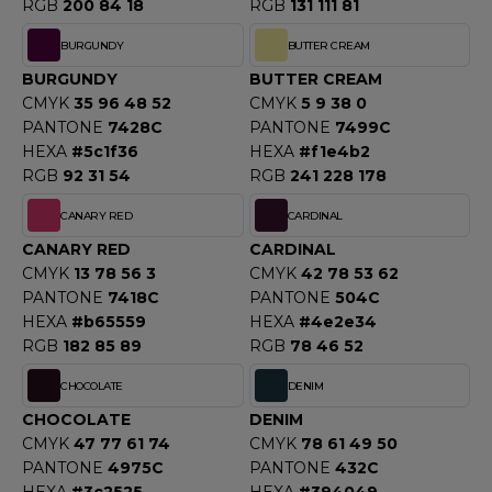
ROMODORO
RGB
200 84 18
RGB
131 111 81
BURGUNDY
BUTTER CREAM
BURGUNDY
BUTTER CREAM
UADRA
CMYK
35 96 48 52
CMYK
5 9 38 0
PANTONE
7428C
PANTONE
7499C
HEXA
#5c1f36
HEXA
#f1e4b2
EFERENCE TEXTILE
RGB
92 31 54
RGB
241 228 178
EGATTA
CANARY RED
CARDINAL
CANARY RED
CARDINAL
ESULT
CMYK
13 78 56 3
CMYK
42 78 53 62
PANTONE
7418C
PANTONE
504C
ICA LEWIS
HEXA
#b65559
HEXA
#4e2e34
RGB
182 85 89
RGB
78 46 52
USSELL ATHLETIC®
CHOCOLATE
DENIM
USSELL ATHLETIC® COLLECTION
CHOCOLATE
DENIM
CMYK
47 77 61 74
CMYK
78 61 49 50
PANTONE
4975C
PANTONE
432C
ANS ETIQUETTE