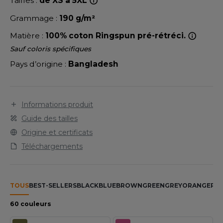
Tailles :
de XS à 5XL
LEXFIT
ADE IN EUROPE
ROMOTIONNEL
Grammage :
190 g/m²
RONT ROW
O LABEL / TEAR AWAY
ESTAURATION
Matière :
100% coton Ringspun pré-rétréci.
RUIT OF THE LOOM
ANTALONS
ANTÉ
Sauf coloris spécifiques
RUIT OF THE LOOM VINTAGE
Pays d’origine :
Bangladesh
OLAIRE
PORT
OLO
ILDAN
Informations produit
ULL
Guide des tailles
YJAMA
Origine et certificats
ENBURY
ECYCLÉ
Téléchargements
EROCK
AC SHOPPING
CHOOLWEAR
TOUS
BEST-SELLERS
BLACK
BLUE
BROWN
GREEN
GREY
ORANGE
PIN
ACK&JONES
OFTSHELL
60 couleurs
ACK&JONES - BLANKS