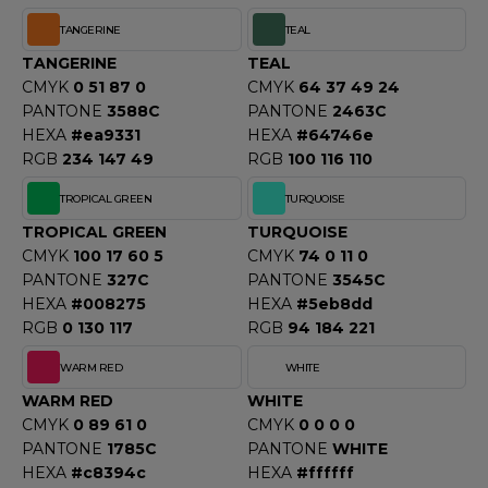
TANGERINE
TEAL
TANGERINE
TEAL
CMYK
0 51 87 0
CMYK
64 37 49 24
PANTONE
3588C
PANTONE
2463C
HEXA
#ea9331
HEXA
#64746e
RGB
234 147 49
RGB
100 116 110
TROPICAL GREEN
TURQUOISE
TROPICAL GREEN
TURQUOISE
CMYK
100 17 60 5
CMYK
74 0 11 0
PANTONE
327C
PANTONE
3545C
HEXA
#008275
HEXA
#5eb8dd
RGB
0 130 117
RGB
94 184 221
WARM RED
WHITE
WARM RED
WHITE
CMYK
0 89 61 0
CMYK
0 0 0 0
PANTONE
1785C
PANTONE
WHITE
HEXA
#c8394c
HEXA
#ffffff