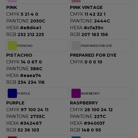
PINK
PINK VINTAGE
CMYK
5 21 4 0
CMYK
11 42 32 1
PANTONE
2050C
PANTONE
2444C
HEXA
#e8d4e1
HEXA
#cfa39c
RGB
232 212 225
RGB
207 163 156
PISTACHIO
PREPARED FOR DYE
PISTACHIO
PREPARED FOR DYE
CMYK
14 0 67 0
CMYK
0 0 0 10
PANTONE
386C
HEXA
#eaea74
RGB
234 234 116
PURPLE
RASPBERRY
PURPLE
RASPBERRY
CMYK
97 100 24 11
CMYK
26 100 24 12
PANTONE
2755C
PANTONE
227C
HEXA
#342467
HEXA
#94005f
RGB
52 36 103
RGB
148 0 95