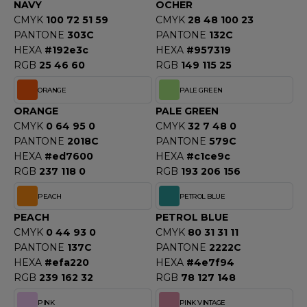
NAVY
OCHER
CMYK
100 72 51 59
CMYK
28 48 100 23
PANTONE
303C
PANTONE
132C
HEXA
#192e3c
HEXA
#957319
RGB
25 46 60
RGB
149 115 25
ORANGE
PALE GREEN
ORANGE
PALE GREEN
CMYK
0 64 95 0
CMYK
32 7 48 0
PANTONE
2018C
PANTONE
579C
HEXA
#ed7600
HEXA
#c1ce9c
RGB
237 118 0
RGB
193 206 156
PEACH
PETROL BLUE
PEACH
PETROL BLUE
CMYK
0 44 93 0
CMYK
80 31 31 11
PANTONE
137C
PANTONE
2222C
HEXA
#efa220
HEXA
#4e7f94
RGB
239 162 32
RGB
78 127 148
PINK
PINK VINTAGE