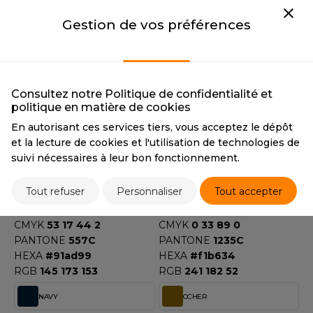
CMYK
10 3 62 0
CMYK
60 0 100 0
Gestion de vos préférences
PANTONE
602C
PANTONE
368C
HEXA
#ede681
HEXA
#8dba38
RGB
237 230 129
RGB
141 186 56
LIME STONE
MINT GREEN
Consultez notre Politique de confidentialité et
LIME STONE
MINT GREEN
politique en matière de cookies
CMYK
15 16 40 1
CMYK
35 0 20 0
En autorisant ces services tiers, vous acceptez le dépôt
PANTONE
7500C
PANTONE
573C
et la lecture de cookies et l'utilisation de technologies de
HEXA
#dacfa6
HEXA
#bfe0d7
suivi nécessaires à leur bon fonctionnement.
RGB
218 207 166
RGB
191 224 215
MOSS GREEN
MUSTARD
Tout refuser
Personnaliser
Tout accepter
MOSS GREEN
MUSTARD
CMYK
53 17 44 2
CMYK
0 33 89 0
PANTONE
557C
PANTONE
1235C
HEXA
#91ad99
HEXA
#f1b634
RGB
145 173 153
RGB
241 182 52
NAVY
OCHER