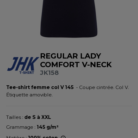
UILD YOUR BRAND
ATALOGUE
SPACES VERTS
MÉDIATHÈQUE
HASUBLE
STHÉTIQUE
ECORESPONSABLE
LUBCLASS
HAUSSURES
ÔTELLERIE
RAGHOPPERS
FIN DE SÉRIE
HEMISE
OGISTIQUE
REGULAR LADY
OSTUME
ANUTENTION
DEVENEZ REVENDEUR
COMFORT V-NECK
COLOGIE
NFANT
ENUISIER
JK158
STEX
PONGE
ÉTALLURGIE
Tee-shirt femme col V 145
- Coupe cintrée. Col V.
T SI ON L'APPELAIT FRANCIS
IN DE SERIE
ÉTIERS DE LA MER
Étiquette amovible.
XCD BY PROMODORO
AUTE VISIBILITE
ODE
ES MODULABLES
EINTRE
Tailles :
de S à XXL
INDEN HALES
Grammage :
145 g/m²
INGE DE MAISON
LOMBIER
Matière :
100% coton.