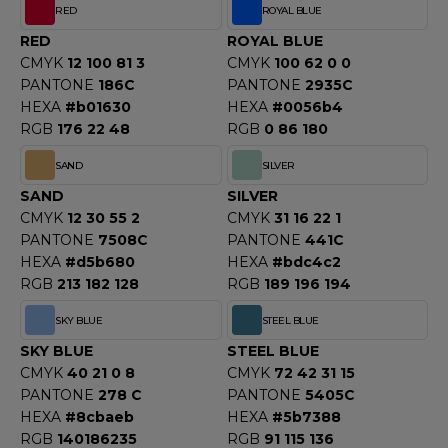
RED
ROYAL BLUE
RED
ROYAL BLUE
CMYK
12 100 81 3
CMYK
100 62 0 0
PANTONE
186C
PANTONE
2935C
HEXA
#b01630
HEXA
#0056b4
RGB
176 22 48
RGB
0 86 180
SAND
SILVER
SAND
SILVER
CMYK
12 30 55 2
CMYK
31 16 22 1
PANTONE
7508C
PANTONE
441C
HEXA
#d5b680
HEXA
#bdc4c2
RGB
213 182 128
RGB
189 196 194
SKY BLUE
STEEL BLUE
SKY BLUE
STEEL BLUE
CMYK
40 21 0 8
CMYK
72 42 31 15
PANTONE
278 C
PANTONE
5405C
HEXA
#8cbaeb
HEXA
#5b7388
RGB
140186235
RGB
91 115 136