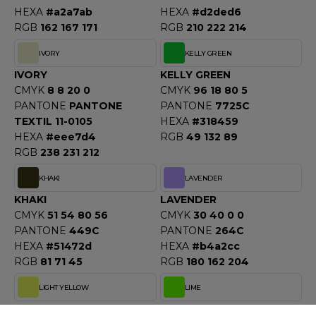
OMBO
HEXA
#a2a7ab
HEXA
#d2ded6
RGB
162 167 171
RGB
210 222 214
OWEL CITY
IVORY
KELLY GREEN
IVORY
KELLY GREEN
CMYK
8 8 20 0
CMYK
96 18 80 5
ELILLA
PANTONE
PANTONE
PANTONE
7725C
TEXTIL 11-0105
HEXA
#318459
ESTI
HEXA
#eee7d4
RGB
49 132 89
RGB
238 231 212
ESTFORD MILL
KHAKI
LAVENDER
KHAKI
LAVENDER
CMYK
51 54 80 56
CMYK
30 40 0 0
PANTONE
449C
PANTONE
264C
OKO
HEXA
#51472d
HEXA
#b4a2cc
RGB
81 71 45
RGB
180 162 204
LIGHT YELLOW
LIME
LIGHT YELLOW
LIME