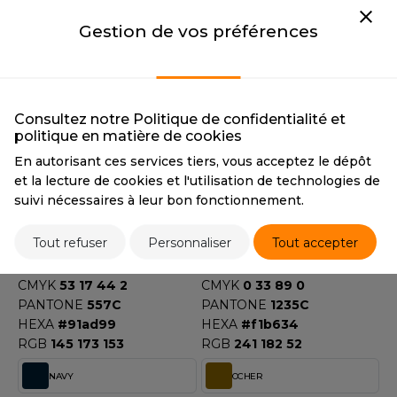
CMYK
10 3 62 0
CMYK
60 0 100 0
Gestion de vos préférences
PANTONE
602C
PANTONE
368C
HEXA
#ede681
HEXA
#8dba38
RGB
237 230 129
RGB
141 186 56
LIME STONE
MINT GREEN
Consultez notre Politique de confidentialité et
LIME STONE
MINT GREEN
politique en matière de cookies
CMYK
15 16 40 1
CMYK
35 0 20 0
En autorisant ces services tiers, vous acceptez le dépôt
PANTONE
7500C
PANTONE
573C
et la lecture de cookies et l'utilisation de technologies de
HEXA
#dacfa6
HEXA
#bfe0d7
suivi nécessaires à leur bon fonctionnement.
RGB
218 207 166
RGB
191 224 215
MOSS GREEN
MUSTARD
Tout refuser
Personnaliser
Tout accepter
MOSS GREEN
MUSTARD
CMYK
53 17 44 2
CMYK
0 33 89 0
PANTONE
557C
PANTONE
1235C
HEXA
#91ad99
HEXA
#f1b634
RGB
145 173 153
RGB
241 182 52
NAVY
OCHER