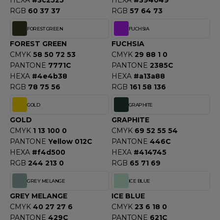
HEXA
#3c2525
HEXA
#394049
RGB
60 37 37
RGB
57 64 73
F CLOTHING
FOREST GREEN
FUCHSIA
O DENIM
FOREST GREEN
FUCHSIA
PIRO
CMYK
58 50 72 53
CMYK
29 88 1 0
PANTONE
7771C
PANTONE
2385C
PLASHMACS
HEXA
#4e4b38
HEXA
#a13a88
RGB
78 75 56
RGB
161 58 136
TARWORLD
GOLD
GRAPHITE
TEDMAN
GOLD
GRAPHITE
CMYK
1 13 100 0
CMYK
69 52 55 54
TORMTECH
PANTONE
Yellow 012C
PANTONE
446C
HEXA
#f4d500
HEXA
#414745
RGB
244 213 0
RGB
65 71 69
EE JAYS
GREY MELANGE
ICE BLUE
HE ONE TOWELLING
GREY MELANGE
ICE BLUE
CMYK
40 27 27 6
CMYK
23 6 18 0
IGER
PANTONE
429C
PANTONE
621C