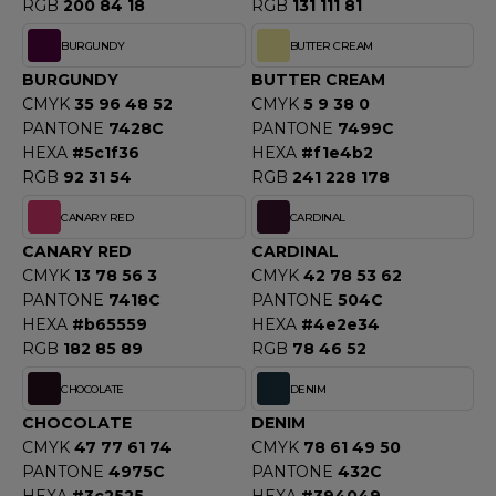
ROMODORO
RGB
200 84 18
RGB
131 111 81
BURGUNDY
BUTTER CREAM
BURGUNDY
BUTTER CREAM
UADRA
CMYK
35 96 48 52
CMYK
5 9 38 0
PANTONE
7428C
PANTONE
7499C
HEXA
#5c1f36
HEXA
#f1e4b2
EFERENCE TEXTILE
RGB
92 31 54
RGB
241 228 178
EGATTA
CANARY RED
CARDINAL
CANARY RED
CARDINAL
ESULT
CMYK
13 78 56 3
CMYK
42 78 53 62
PANTONE
7418C
PANTONE
504C
ICA LEWIS
HEXA
#b65559
HEXA
#4e2e34
RGB
182 85 89
RGB
78 46 52
USSELL ATHLETIC®
CHOCOLATE
DENIM
USSELL ATHLETIC® COLLECTION
CHOCOLATE
DENIM
CMYK
47 77 61 74
CMYK
78 61 49 50
PANTONE
4975C
PANTONE
432C
ANS ETIQUETTE