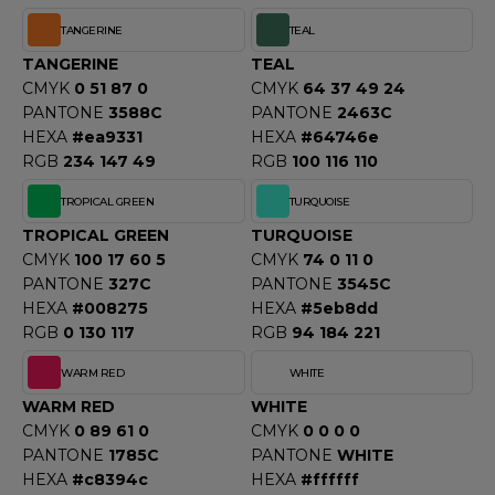
TANGERINE
TEAL
TANGERINE
TEAL
CMYK
0 51 87 0
CMYK
64 37 49 24
PANTONE
3588C
PANTONE
2463C
HEXA
#ea9331
HEXA
#64746e
RGB
234 147 49
RGB
100 116 110
TROPICAL GREEN
TURQUOISE
TROPICAL GREEN
TURQUOISE
CMYK
100 17 60 5
CMYK
74 0 11 0
PANTONE
327C
PANTONE
3545C
HEXA
#008275
HEXA
#5eb8dd
RGB
0 130 117
RGB
94 184 221
WARM RED
WHITE
WARM RED
WHITE
CMYK
0 89 61 0
CMYK
0 0 0 0
PANTONE
1785C
PANTONE
WHITE
HEXA
#c8394c
HEXA
#ffffff