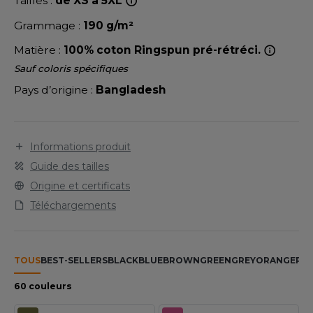
Tailles :
de XS à 5XL
LEXFIT
ADE IN EUROPE
ROMOTIONNEL
Grammage :
190 g/m²
RONT ROW
O LABEL / TEAR AWAY
ESTAURATION
Matière :
100% coton Ringspun pré-rétréci.
RUIT OF THE LOOM
ANTALONS
ANTÉ
Sauf coloris spécifiques
RUIT OF THE LOOM VINTAGE
Pays d’origine :
Bangladesh
OLAIRE
PORT
OLO
ILDAN
Informations produit
ULL
Guide des tailles
YJAMA
Origine et certificats
ENBURY
ECYCLÉ
Téléchargements
EROCK
AC SHOPPING
CHOOLWEAR
TOUS
BEST-SELLERS
BLACK
BLUE
BROWN
GREEN
GREY
ORANGE
PIN
ACK&JONES
OFTSHELL
60 couleurs
ACK&JONES - BLANKS