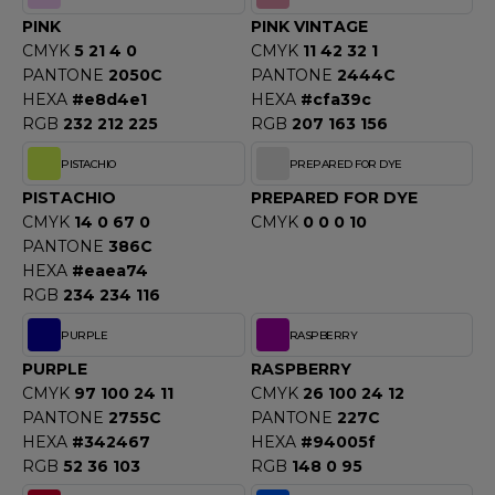
PINK
PINK VINTAGE
CMYK
5 21 4 0
CMYK
11 42 32 1
PANTONE
2050C
PANTONE
2444C
HEXA
#e8d4e1
HEXA
#cfa39c
RGB
232 212 225
RGB
207 163 156
PISTACHIO
PREPARED FOR DYE
PISTACHIO
PREPARED FOR DYE
CMYK
14 0 67 0
CMYK
0 0 0 10
PANTONE
386C
HEXA
#eaea74
RGB
234 234 116
PURPLE
RASPBERRY
PURPLE
RASPBERRY
CMYK
97 100 24 11
CMYK
26 100 24 12
PANTONE
2755C
PANTONE
227C
HEXA
#342467
HEXA
#94005f
RGB
52 36 103
RGB
148 0 95