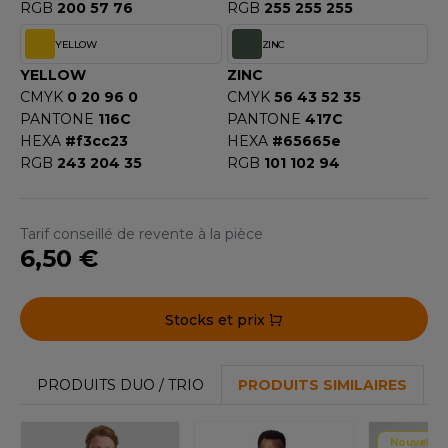
RGB
200 57 76
RGB
255 255 255
YELLOW
ZINC
YELLOW
ZINC
CMYK
0 20 96 0
CMYK
56 43 52 35
PANTONE
116C
PANTONE
417C
HEXA
#f3cc23
HEXA
#65665e
RGB
243 204 35
RGB
101 102 94
Tarif conseillé de revente à la pièce
6,50 €
Stocks et prix
PRODUITS DUO / TRIO
PRODUITS SIMILAIRES
Nouvelle 