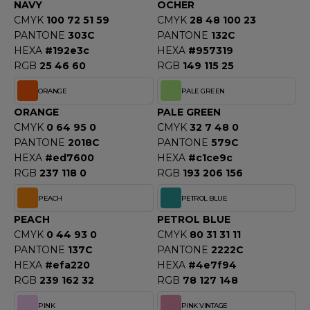
NAVY
OCHER
CMYK
100 72 51 59
CMYK
28 48 100 23
PANTONE
303C
PANTONE
132C
HEXA
#192e3c
HEXA
#957319
RGB
25 46 60
RGB
149 115 25
ORANGE
PALE GREEN
ORANGE
PALE GREEN
CMYK
0 64 95 0
CMYK
32 7 48 0
PANTONE
2018C
PANTONE
579C
HEXA
#ed7600
HEXA
#c1ce9c
RGB
237 118 0
RGB
193 206 156
PEACH
PETROL BLUE
PEACH
PETROL BLUE
CMYK
0 44 93 0
CMYK
80 31 31 11
PANTONE
137C
PANTONE
2222C
HEXA
#efa220
HEXA
#4e7f94
RGB
239 162 32
RGB
78 127 148
PINK
PINK VINTAGE