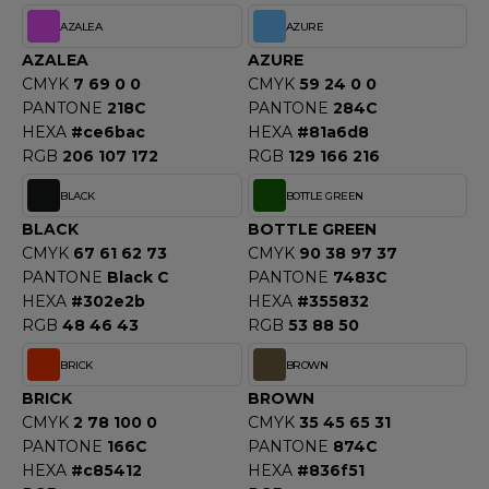
ACRON
AZALEA
AZURE
ANTIS
AZALEA
AZURE
CMYK
7 69 0 0
CMYK
59 24 0 0
UMBLES
PANTONE
218C
PANTONE
284C
HEXA
#ce6bac
HEXA
#81a6d8
RGB
206 107 172
RGB
129 166 216
EUTRAL
BLACK
BOTTLE GREEN
BLACK
BOTTLE GREEN
EW GEN
CMYK
67 61 62 73
CMYK
90 38 97 37
EW MORNING STUDIOS
PANTONE
Black C
PANTONE
7483C
HEXA
#302e2b
HEXA
#355832
RGB
48 46 43
RGB
53 88 50
AREDES SEGURIDAD
BRICK
BROWN
BRICK
BROWN
ARKS
CMYK
2 78 100 0
CMYK
35 45 65 31
EN DUICK
PANTONE
166C
PANTONE
874C
HEXA
#c85412
HEXA
#836f51