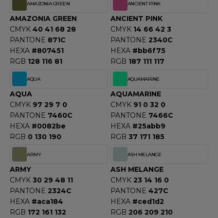
OUS-VETEMENTS
AMAZONIA GREEN
ANCIENT PINK
HK
AMAZONIA GREEN
ANCIENT PINK
PORT
CMYK
40 41 68 28
CMYK
14 66 42 3
UST COOL
PANTONE
871C
PANTONE
2340C
WEAT-SHIRT
HEXA
#807451
HEXA
#bb6f75
UST HOODS
ABLIER
RGB
128 116 81
RGB
187 111 117
UST T'S
EE-SHIRT
AQUA
AQUAMARINE
AQUA
AQUAMARINE
ENUE PROFESSIONNELLE
CMYK
97 29 7 0
CMYK
91 0 32 0
ARLOWSKY
PANTONE
7460C
PANTONE
7466C
ESTE - BLOUSON
HEXA
#0082be
HEXA
#25abb9
ORNTEX
RGB
0 130 190
RGB
37 171 185
ORKWEAR
ARMY
ASH MELANGE
ABEL SERIE
ARMY
ASH MELANGE
CMYK
30 29 48 11
CMYK
23 14 16 0
ARKWOOD
PANTONE
2324C
PANTONE
427C
HEXA
#aca184
HEXA
#ced1d2
RGB
172 161 132
RGB
206 209 210