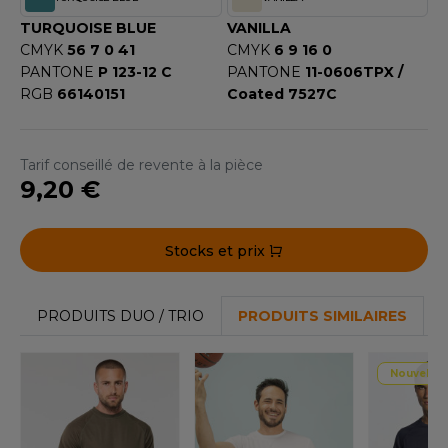
TURQUOISE BLUE
VANILLA
CMYK
56 7 0 41
CMYK
6 9 16 0
PANTONE
P 123-12 C
PANTONE
11-0606TPX /
RGB
66140151
Coated 7527C
Tarif conseillé de revente à la pièce
9,20 €
Stocks et prix
PRODUITS DUO / TRIO
PRODUITS SIMILAIRES
Nouvelle 