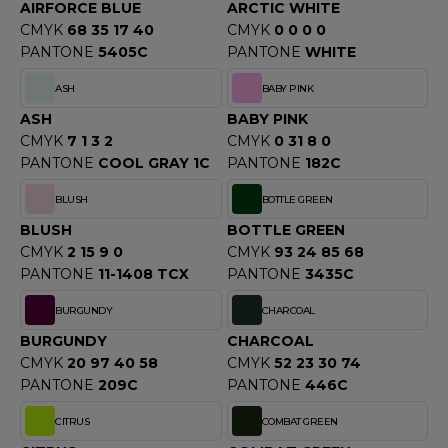
OUS-VETEMENTS
AIRFORCE BLUE
ARCTIC WHITE
HK
CMYK
68 35 17 40
CMYK
0 0 0 0
PORT
PANTONE
5405C
PANTONE
WHITE
UST COOL
WEAT-SHIRT
ASH
BABY PINK
UST HOODS
ASH
BABY PINK
ABLIER
CMYK
7 1 3 2
CMYK
0 31 8 0
UST T'S
EE-SHIRT
PANTONE
COOL GRAY 1C
PANTONE
182C
BLUSH
BOTTLE GREEN
ENUE PROFESSIONNELLE
ARLOWSKY
BLUSH
BOTTLE GREEN
ESTE - BLOUSON
CMYK
2 15 9 0
CMYK
93 24 85 68
ORNTEX
PANTONE
11-1408 TCX
PANTONE
3435C
ORKWEAR
BURGUNDY
CHARCOAL
BURGUNDY
CHARCOAL
ABEL SERIE
CMYK
20 97 40 58
CMYK
52 23 30 74
ARKWOOD
PANTONE
209C
PANTONE
446C
CITRUS
COMBAT GREEN