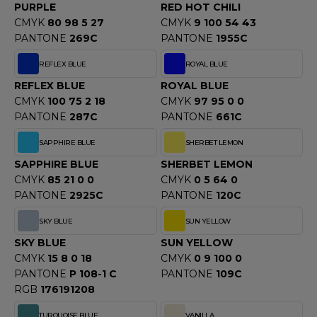
PURPLE
RED HOT CHILI
CMYK
80 98 5 27
CMYK
9 100 54 43
PANTONE
269C
PANTONE
1955C
REFLEX BLUE
ROYAL BLUE
REFLEX BLUE
ROYAL BLUE
CMYK
100 75 2 18
CMYK
97 95 0 0
PANTONE
287C
PANTONE
661C
SAPPHIRE BLUE
SHERBET LEMON
SAPPHIRE BLUE
SHERBET LEMON
CMYK
85 21 0 0
CMYK
0 5 64 0
PANTONE
2925C
PANTONE
120C
SKY BLUE
SUN YELLOW
SKY BLUE
SUN YELLOW
CMYK
15 8 0 18
CMYK
0 9 100 0
PANTONE
P 108-1 C
PANTONE
109C
RGB
176191208
TURQUOISE BLUE
VANILLA