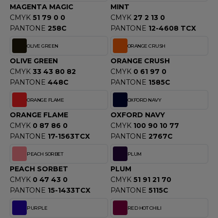
MAGENTA MAGIC
MINT
OMBO
CMYK
51 79 0 0
CMYK
27 2 13 0
OWEL CITY
PANTONE
258C
PANTONE
12-4608 TCX
OLIVE GREEN
ORANGE CRUSH
OLIVE GREEN
ORANGE CRUSH
ELILLA
CMYK
33 43 80 82
CMYK
0 61 97 0
PANTONE
448C
PANTONE
1585C
ESTI
ORANGE FLAME
OXFORD NAVY
ORANGE FLAME
OXFORD NAVY
ESTFORD MILL
CMYK
0 87 86 0
CMYK
100 90 10 77
PANTONE
17-1563TCX
PANTONE
2767C
PEACH SORBET
PLUM
OKO
PEACH SORBET
PLUM
CMYK
0 47 43 0
CMYK
51 91 21 70
PANTONE
15-1433TCX
PANTONE
5115C
PURPLE
RED HOT CHILI