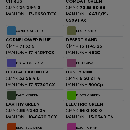
CITRUS
COMBAT GREEN
ACRON
CMYK
24 2 94 0
CMYK
70 55 80 66
PANTONE
13-0650 TCX
PANTONE
447C/19-
ANTIS
0509TPX
UMBLES
CORNFLOWER BLUE
DESERT SAND
CORNFLOWER BLUE
DESERT SAND
CMYK
71 33 6 1
CMYK
16 11 45 25
EUTRAL
PANTONE
17-4139TCX
PANTONE
452C
EW GEN
DIGITAL LAVENDER
DUSTY PINK
DIGITAL LAVENDER
DUSTY PINK
EW MORNING STUDIOS
CMYK
53 56 4 0
CMYK
6 50 21 14
PANTONE
17-3730TCX
PANTONE
500Cp
AREDES SEGURIDAD
EARTHY GREEN
ELECTRIC GREEN
EARTHY GREEN
ELECTRIC GREEN
ARKS
CMYK
58 42 62 34
CMYK
56 0 100 0
PANTONE
18-0420 TCX
PANTONE
13-0340 TN
EN DUICK
ELECTRIC ORANGE
ELECTRIC PINK