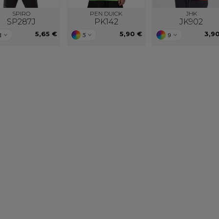
SPIRO
PEN DUICK
JHK
SP287J
PK142
JK902
5,65 €
5,90 €
3,9
1
5
9
Nos catalogues
Des services person
ter, télécharger et découvrir nos
De nouveaux services, de nouvell
(catalogue général, catalogues
découvrez ici ce qu'IMBRETEX pe
d'influence,…)
de nouveau.