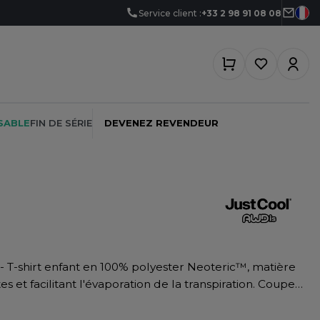
Service client :
+33 2 98 91 08 08
SABLE
FIN DE SÉRIE
DEVENEZ REVENDEUR
PEINTRE
SOFTSHELL
SF CLOTHING
PLOMBIER
SOUS-VETEMENTS
SO DENIM
PROMOTIONNEL
SPORT
SPIRO
s et facilitant l'évaporation de la transpiration. Coupe
RESTAURATION
SWEAT-SHIRT
SPLASHMACS
 propreté au cou. Col rond. Étiquette détachable.
SANTÉ
tock en cours de conversion vers du polyester recyclé.
TABLIER