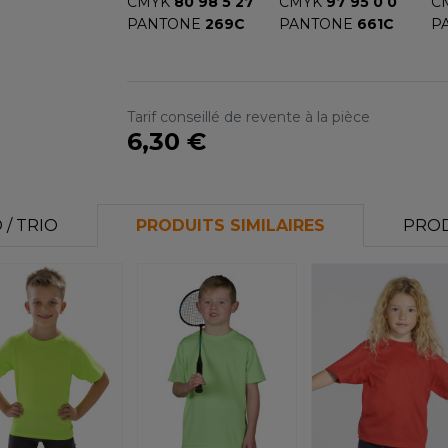
CMYK
80 98 5 27
CMYK
97 95 0 0
C
PANTONE
269C
PANTONE
661C
P
Tarif conseillé de revente à la pièce
6,30 €
/ TRIO
PRODUITS SIMILAIRES
PROD