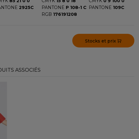
MYK
85 21 0 0
CMYK
15 8 0 18
CMYK
0 9 100 0
ANTONE
2925C
PANTONE
P 108-1 C
PANTONE
109C
RGB
176191208
Stocks et prix
UITS ASSOCIÉS