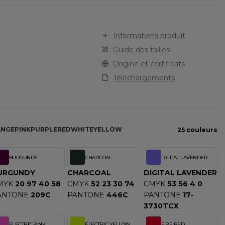
STARWORLD
SPORT
TEE-SHIRT
STEDMAN
TENUE PROFESSIONNELLE
STORMTECH
Informations produit
VESTE - BLOUSON
T
Guide des tailles
WORKWEAR
TEE JAYS
Origine et certificats
THE ONE TOWELLING
Téléchargements
TIGER
TOMBO
TOWEL CITY
V
ANGE
PINK
PURPLE
RED
WHITE
YELLOW
25 couleurs
VELILLA
BURGUNDY
CHARCOAL
DIGITAL LAVENDER
VESTI
URGUNDY
CHARCOAL
DIGITAL LAVENDER
W
MYK
20 97 40 58
CMYK
52 23 30 74
CMYK
53 56 4 0
WESTFORD MILL
ANTONE
209C
PANTONE
446C
PANTONE
17-
Y
3730TCX
ECTION
YOKO
ELECTRIC PINK
ELECTRIC YELLOW
FIRE RED