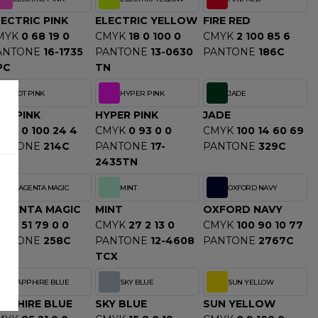
ECTRIC PINK
ELECTRIC YELLOW
FIRE RED
MYK
0 68 19 0
CMYK
18 0 100 0
CMYK
2 100 85 6
ANTONE
16-1735
PANTONE
13-0630
PANTONE
186C
PC
TN
HOT PINK
HYPER PINK
JADE
OT PINK
HYPER PINK
JADE
MYK
0 100 24 4
CMYK
0 93 0 0
CMYK
100 14 60 69
ANTONE
214C
PANTONE
17-
PANTONE
329C
2435TN
MAGENTA MAGIC
MINT
OXFORD NAVY
AGENTA MAGIC
MINT
OXFORD NAVY
MYK
51 79 0 0
CMYK
27 2 13 0
CMYK
100 90 10 77
ANTONE
258C
PANTONE
12-4608
PANTONE
2767C
TCX
SAPPHIRE BLUE
SKY BLUE
SUN YELLOW
APPHIRE BLUE
SKY BLUE
SUN YELLOW