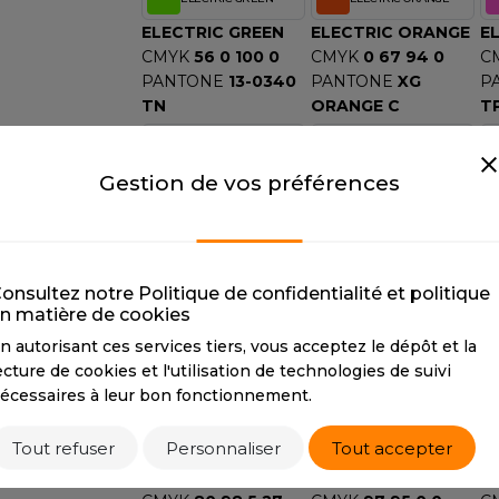
S
ELECTRIC GREEN
ELECTRIC ORANGE
EL
SANS ETIQUETTE
CMYK
56 0 100 0
CMYK
0 67 94 0
C
PANTONE
13-0340
PANTONE
XG
P
TN
ORANGE C
T
FRENCH NAVY
HEATHER GREY
Gestion de vos préférences
FRENCH NAVY
HEATHER GREY
H
CMYK
100 73 28 86
CMYK
16 11 11 27
C
PANTONE
296C
PANTONE
COOL
P
GRAY 6C
onsultez notre Politique de confidentialité et politique
JET BLACK
KELLY GREEN
n matière de cookies
JET BLACK
KELLY GREEN
M
n autorisant ces services tiers, vous acceptez le dépôt et la
CMYK
73 67 61 67
CMYK
91 0 100 0
C
ecture de cookies et l'utilisation de technologies de suivi
PANTONE
19-
PANTONE
355C
P
écessaires à leur bon fonctionnement.
0414TCX
PURPLE
ROYAL BLUE
Tout refuser
Personnaliser
Tout accepter
PURPLE
ROYAL BLUE
S