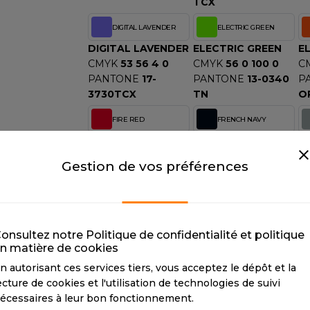
TCX
S
DIGITAL LAVENDER
ELECTRIC GREEN
SANS ETIQUETTE
DIGITAL LAVENDER
ELECTRIC GREEN
E
CMYK
53 56 4 0
CMYK
56 0 100 0
C
PANTONE
17-
PANTONE
13-0340
P
3730TCX
TN
O
FIRE RED
FRENCH NAVY
FIRE RED
FRENCH NAVY
H
CMYK
2 100 85 6
CMYK
100 73 28 86
C
Gestion de vos préférences
PANTONE
186C
PANTONE
296C
P
G
JADE
JET BLACK
JADE
JET BLACK
K
onsultez notre Politique de confidentialité et politique
n matière de cookies
CMYK
100 14 60 69
CMYK
73 67 61 67
C
PANTONE
329C
PANTONE
19-
P
n autorisant ces services tiers, vous acceptez le dépôt et la
0414TCX
ecture de cookies et l'utilisation de technologies de suivi
écessaires à leur bon fonctionnement.
OXFORD NAVY
PURPLE