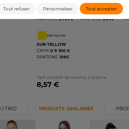
OXFORD NAVY
PURPLE
R
Tout refuser
Personnaliser
Tout accepter
CMYK
100 90 10 77
CMYK
80 98 5 27
C
PANTONE
2767C
PANTONE
269C
P
SUN YELLOW
SUN YELLOW
CMYK
0 9 100 0
PANTONE
109C
Tarif conseillé de revente à la pièce
8,57 €
/ TRIO
PRODUITS SIMILAIRES
PROD