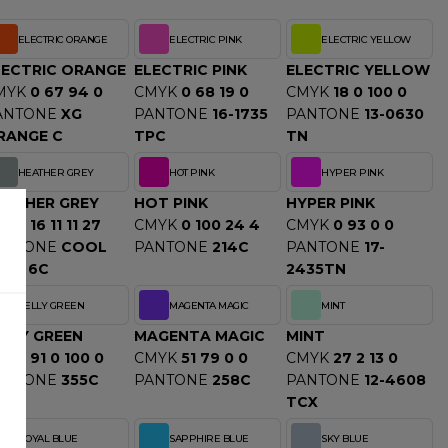
ELECTRIC ORANGE
ELECTRIC PINK
ELECTRIC YELLOW
LECTRIC ORANGE
ELECTRIC PINK
ELECTRIC YELLOW
MYK
0 67 94 0
CMYK
0 68 19 0
CMYK
18 0 100 0
ANTONE
XG
PANTONE
16-1735
PANTONE
13-0630
RANGE C
TPC
TN
HEATHER GREY
HOT PINK
HYPER PINK
EATHER GREY
HOT PINK
HYPER PINK
MYK
16 11 11 27
CMYK
0 100 24 4
CMYK
0 93 0 0
ANTONE
COOL
PANTONE
214C
PANTONE
17-
RAY 6C
2435TN
KELLY GREEN
MAGENTA MAGIC
MINT
ELLY GREEN
MAGENTA MAGIC
MINT
MYK
91 0 100 0
CMYK
51 79 0 0
CMYK
27 2 13 0
ANTONE
355C
PANTONE
258C
PANTONE
12-4608
TCX
ROYAL BLUE
SAPPHIRE BLUE
SKY BLUE