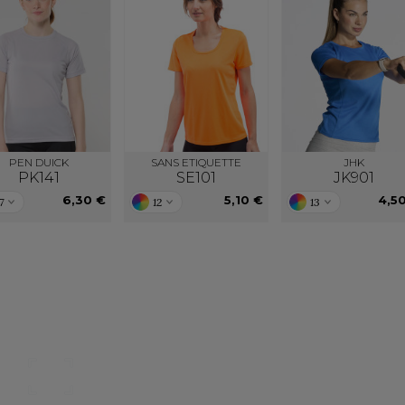
PEN DUICK
SANS ETIQUETTE
JHK
PK141
SE101
JK901
6,30 €
5,10 €
4,5
7
12
13