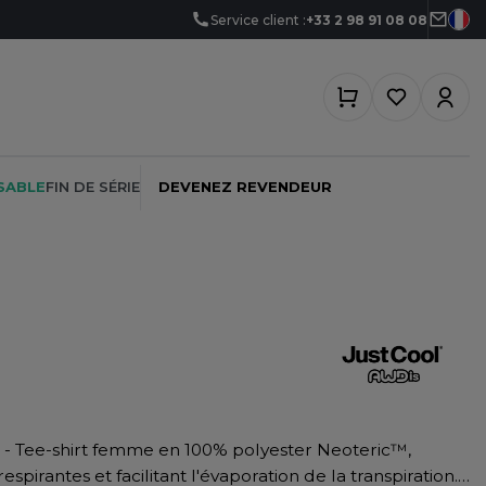
Service client :
+33 2 98 91 08 08
SABLE
FIN DE SÉRIE
DEVENEZ REVENDEUR
PEINTRE
SOFTSHELL
SF CLOTHING
PLOMBIER
SOUS-VETEMENTS
SO DENIM
PROMOTIONNEL
SPORT
SPIRO
RESTAURATION
SWEAT-SHIRT
SPLASHMACS
pirantes et facilitant l'évaporation de la transpiration.
SANTÉ
TABLIER