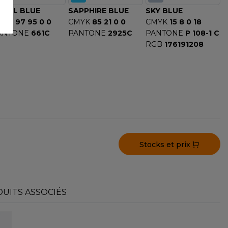
OYAL BLUE
SAPPHIRE BLUE
SKY BLUE
MYK
97 95 0 0
CMYK
85 21 0 0
CMYK
15 8 0 18
ANTONE
661C
PANTONE
2925C
PANTONE
P 108-1 C
RGB
176191208
Stocks et prix
UITS ASSOCIÉS