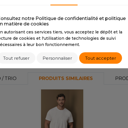
S
FRENCH NAVY
FIRE RED
E
SANS ETIQUETTE
CMYK
100 73 28 86
CMYK
2 100 85 6
C
onsultez notre Politique de confidentialité et politique
PANTONE
296C
PANTONE
186C
P
n matière de cookies
T
n autorisant ces services tiers, vous acceptez le dépôt et la
ecture de cookies et l'utilisation de technologies de suivi
écessaires à leur bon fonctionnement.
Tarif conseillé de revente à la pièce
7,00 €
Tout refuser
Personnaliser
Tout accepter
/ TRIO
PRODUITS SIMILAIRES
PROD