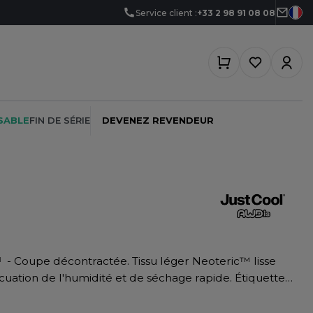
Service client :
+33 2 98 91 08 08
SABLE
FIN DE SÉRIE
DEVENEZ REVENDEUR
PEINTRE
SOFTSHELL
SF CLOTHING
PLOMBIER
SOUS-VETEMENTS
SO DENIM
™
- Coupe décontractée. Tissu léger Neoteric™ lisse
PROMOTIONNEL
SPORT
SPIRO
RESTAURATION
SWEAT-SHIRT
SPLASHMACS
ure. Bande de propreté au col. Protection UV UPF 30+.
SANTÉ
cours de conversion vers du polyester recyclé.
TABLIER