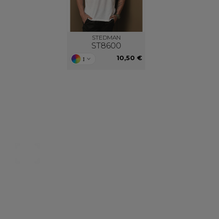
STEDMAN
ST8600
10,50 €
1
Nos catalogues
Des services person
ter, télécharger et découvrir nos
De nouveaux services, de nouvell