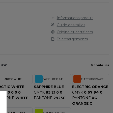
STARWORLD
SPORT
TEE-SHIRT
STEDMAN
TENUE PROFESSIONNELLE
STORMTECH
Informations produit
VESTE - BLOUSON
T
Guide des tailles
WORKWEAR
TEE JAYS
Origine et certificats
THE ONE TOWELLING
Téléchargements
TIGER
TOMBO
TOWEL CITY
V
LOW
9 couleurs
VELILLA
ARCTIC WHITE
SAPPHIRE BLUE
ELECTRIC ORANGE
VESTI
RCTIC WHITE
SAPPHIRE BLUE
ELECTRIC ORANGE
W
MYK
0 0 0 0
CMYK
85 21 0 0
CMYK
0 67 94 0
WESTFORD MILL
ANTONE
WHITE
PANTONE
2925C
PANTONE
XG
Y
ORANGE C
ECTION
YOKO
ELECTRIC GREEN
ELECTRIC YELLOW