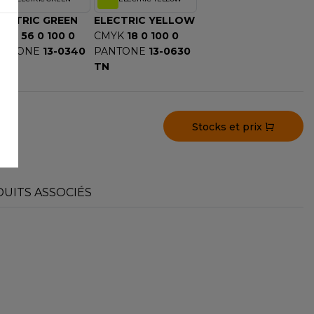
LECTRIC GREEN
ELECTRIC YELLOW
MYK
56 0 100 0
CMYK
18 0 100 0
ANTONE
13-0340
PANTONE
13-0630
N
TN
Stocks et prix
UITS ASSOCIÉS