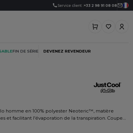
Service client :
+33 2 98 91 08 08
SABLE
FIN DE SÉRIE
DEVENEZ REVENDEUR
PEINTRE
SOFTSHELL
SF CLOTHING
PLOMBIER
SOUS-VETEMENTS
SO DENIM
PROMOTIONNEL
SPORT
SPIRO
s et facilitant l'évaporation de la transpiration. Coupe
RESTAURATION
SWEAT-SHIRT
SPLASHMACS
 3 boutons ton sur ton. Bande de propreté au col.
SANTÉ
rotection UPF 30+ UV. Stock en cours de conversion
TABLIER