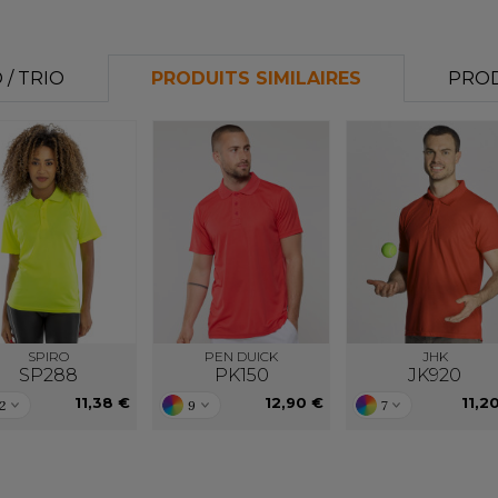
/ TRIO
PRODUITS SIMILAIRES
PROD
SPIRO
PEN DUICK
JHK
SP288
PK150
JK920
11,38 €
12,90 €
11,2
2
9
7