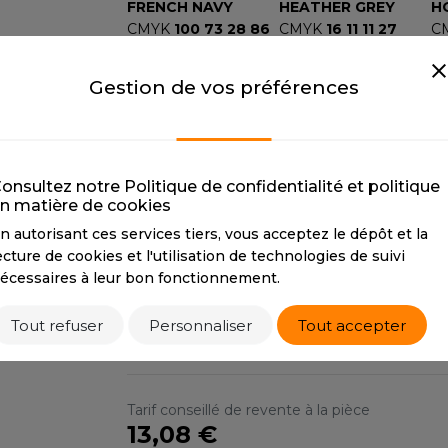
FRENCH NAVY
HEATHER GREY
H
S
CMYK
100 73 28 86
CMYK
16 11 11 27
C
SANS ETIQUETTE
PANTONE
296C
PANTONE
COOL
P
GRAY 6C
Gestion de vos préférences
LIME GREEN
ORANGE CRUSH
LIME GREEN
ORANGE CRUSH
P
CMYK
54 0 100 0
CMYK
0 61 97 0
C
PANTONE
376C
PANTONE
1585C
P
onsultez notre Politique de confidentialité et politique
n matière de cookies
SKY BLUE
SUN YELLOW
n autorisant ces services tiers, vous acceptez le dépôt et la
SKY BLUE
SUN YELLOW
T
ecture de cookies et l'utilisation de technologies de suivi
CMYK
15 8 0 18
CMYK
0 9 100 0
C
écessaires à leur bon fonctionnement.
PANTONE
P 108-1 C
PANTONE
109C
P
RGB
176191208
C
Tout refuser
Personnaliser
Tout accepter
R
Tarif conseillé de revente à la pièce
13,08 €