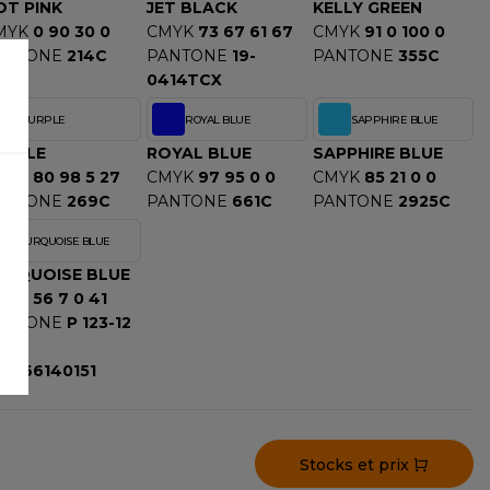
OT PINK
JET BLACK
KELLY GREEN
MYK
0 90 30 0
CMYK
73 67 61 67
CMYK
91 0 100 0
ANTONE
214C
PANTONE
19-
PANTONE
355C
0414TCX
PURPLE
ROYAL BLUE
SAPPHIRE BLUE
URPLE
ROYAL BLUE
SAPPHIRE BLUE
MYK
80 98 5 27
CMYK
97 95 0 0
CMYK
85 21 0 0
ANTONE
269C
PANTONE
661C
PANTONE
2925C
TURQUOISE BLUE
URQUOISE BLUE
MYK
56 7 0 41
ANTONE
P 123-12
GB
66140151
Stocks et prix