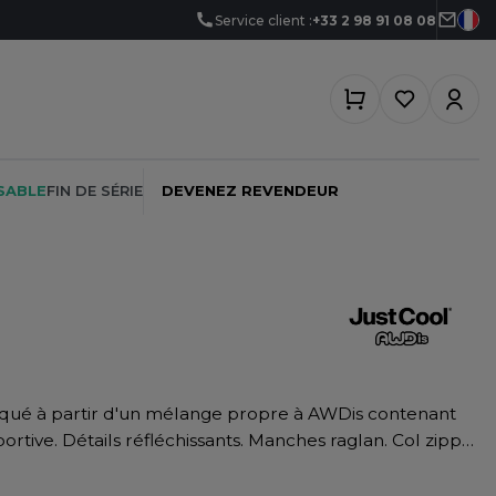
Service client :
+33 2 98 91 08 08
SABLE
FIN DE SÉRIE
DEVENEZ REVENDEUR
PEINTRE
SOFTSHELL
SF CLOTHING
PLOMBIER
SOUS-VETEMENTS
SO DENIM
PROMOTIONNEL
SPORT
SPIRO
ortive. Détails réfléchissants. Manches raglan. Col zippé.
RESTAURATION
SWEAT-SHIRT
SPLASHMACS
SANTÉ
TABLIER