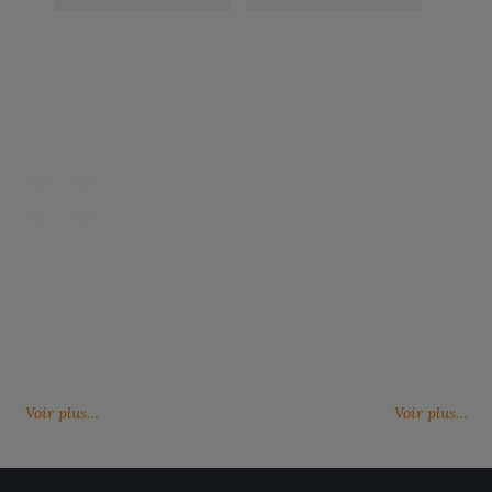
Nos catalogues
Des services person
ter, télécharger et découvrir nos
De nouveaux services, de nouvell
(catalogue général, catalogues
découvrez ici ce qu'IMBRETEX pe
d'influence,…)
de nouveau.
Voir plus…
Voir plus…