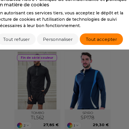
n matière de cookies
S
Tarif conseillé de revente à la pièce
n autorisant ces services tiers, vous acceptez le dépôt et la
SANS ETIQUETTE
28,00 €
ecture de cookies et l'utilisation de technologies de suivi
écessaires à leur bon fonctionnement.
Tout refuser
Personnaliser
Tout accepter
/ TRIO
PRODUITS SIMILAIRES
PROD
Fin de série couleur
TOMBO
SPIRO
TL562
SP178
27,85 €
29,30 €
2
1