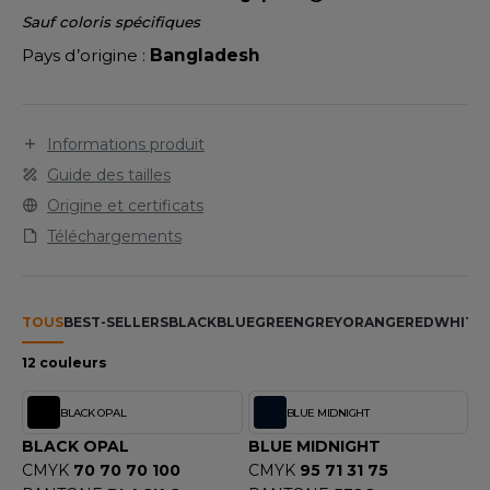
LEXFIT
ADE IN EUROPE
ROMOTIONNEL
Sauf coloris spécifiques
RONT ROW
Pays d’origine :
Bangladesh
O LABEL / TEAR AWAY
ESTAURATION
RUIT OF THE LOOM
ANTALONS
ANTÉ
RUIT OF THE LOOM VINTAGE
OLAIRE
PORT
Informations produit
Guide des tailles
OLO
Origine et certificats
ILDAN
ULL
Téléchargements
YJAMA
ENBURY
ECYCLÉ
TOUS
BEST-SELLERS
BLACK
BLUE
GREEN
GREY
ORANGE
RED
WHITE
EROCK
AC SHOPPING
12 couleurs
CHOOLWEAR
BLACK OPAL
BLUE MIDNIGHT
ACK&JONES
BLACK OPAL
BLUE MIDNIGHT
OFTSHELL
CMYK
70 70 70 100
CMYK
95 71 31 75
ACK&JONES - BLANKS