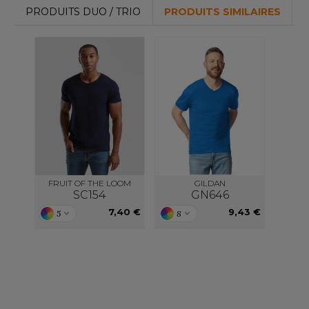
ROMODORO
PRODUITS DUO / TRIO
PRODUITS SIMILAIRES
UADRA
EFERENCE TEXTILE
EGATTA
ESULT
FRUIT OF THE LOOM
GILDAN
ICA LEWIS
SC154
GN646
7,40 €
9,43 €
5
8
USSELL ATHLETIC®
USSELL ATHLETIC® COLLECTION
ANS ETIQUETTE