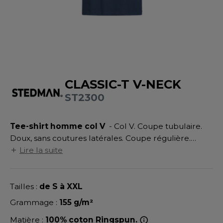
UILD YOUR BRAND
ATALOGUE
SPACES VERTS
MÉDIATHÈQUE
HASUBLE
STHÉTIQUE
ECORESPONSABLE
LUBCLASS
HAUSSURES
ÔTELLERIE
RAGHOPPERS
FIN DE SÉRIE
HEMISE
OGISTIQUE
CLASSIC-T V-NECK
OSTUME
ANUTENTION
ST2300
DEVENEZ REVENDEUR
COLOGIE
NFANT
ENUISIER
STEX
Tee-shirt homme col V
- Col V. Coupe tubulaire.
PONGE
ÉTALLURGIE
Doux, sans coutures latérales. Coupe régulière.
T SI ON L'APPELAIT FRANCIS
IN DE SERIE
ÉTIERS DE LA MER
Bande de propreté d’épaule à épaule. Lavable à
Lire la suite
40°C.
XCD BY PROMODORO
AUTE VISIBILITE
ODE
Tailles :
de S à XXL
ES MODULABLES
EINTRE
Grammage :
155 g/m²
INDEN HALES
INGE DE MAISON
LOMBIER
Matière :
100% coton Ringspun.