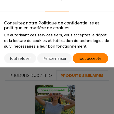
WHITE
FRENCH NAVY
OUS-VETEMENTS
HK
WHITE
FRENCH NAVY
PORT
CMYK
0 0 0 0
CMYK
100 85 0 65
UST COOL
PANTONE
7541 C
PANTONE
532 C
WEAT-SHIRT
Consultez notre Politique de confidentialité et
UST HOODS
politique en matière de cookies
ABLIER
En autorisant ces services tiers, vous acceptez le dépôt
Tarif conseillé de revente à la pièce
UST T'S
et la lecture de cookies et l'utilisation de technologies de
EE-SHIRT
5,20 €
suivi nécessaires à leur bon fonctionnement.
ENUE PROFESSIONNELLE
ARLOWSKY
Tout refuser
Personnaliser
Tout accepter
Stocks et prix
ESTE - BLOUSON
ORNTEX
ORKWEAR
PRODUITS DUO / TRIO
PRODUITS SIMILAIRES
ABEL SERIE
Eco-responsable
ARKWOOD