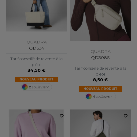
ROMODORO
UADRA
QUADRA
EFERENCE TEXTILE
QD634
QUADRA
QD308S
Tarif conseillé de revente à la
EGATTA
pièce
Tarif conseillé de revente à la
34,50 €
ESULT
pièce
8,50 €
NOUVEAU PRODUIT
ICA LEWIS
2 couleurs
NOUVEAU PRODUIT
USSELL ATHLETIC®
4 couleurs
USSELL ATHLETIC® COLLECTION
ANS ETIQUETTE