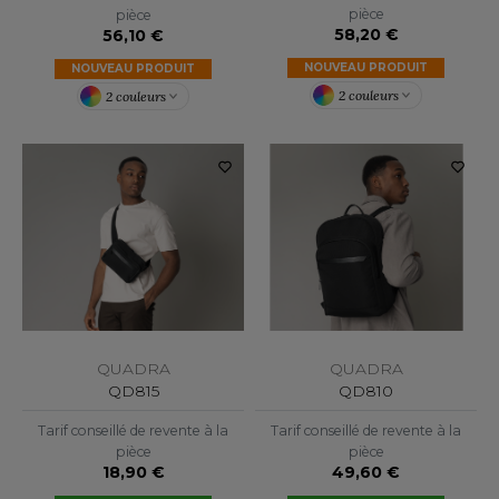
LEXFIT
ADE IN EUROPE
ROMOTIONNEL
pièce
pièce
58,20 €
56,10 €
RONT ROW
O LABEL / TEAR AWAY
ESTAURATION
NOUVEAU PRODUIT
NOUVEAU PRODUIT
RUIT OF THE LOOM
2 couleurs
2 couleurs
ANTALONS
ANTÉ
RUIT OF THE LOOM VINTAGE
OLAIRE
PORT
OLO
ILDAN
ULL
YJAMA
ENBURY
ECYCLÉ
EROCK
AC SHOPPING
QUADRA
QUADRA
QD815
QD810
CHOOLWEAR
Tarif conseillé de revente à la
Tarif conseillé de revente à la
ACK&JONES
pièce
pièce
OFTSHELL
18,90 €
49,60 €
ACK&JONES - BLANKS