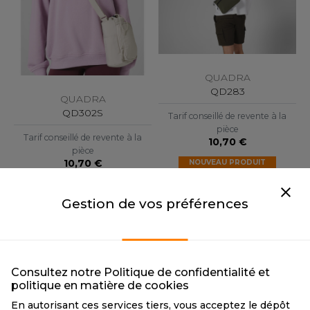
F CLOTHING
O DENIM
PIRO
QUADRA
QD283
QUADRA
PLASHMACS
QD302S
Tarif conseillé de revente à la
TARWORLD
pièce
Tarif conseillé de revente à la
10,70 €
pièce
TEDMAN
10,70 €
NOUVEAU PRODUIT
2 couleurs
TORMTECH
NOUVEAU PRODUIT
2 couleurs
Gestion de vos préférences
EE JAYS
HE ONE TOWELLING
Consultez notre Politique de confidentialité et
politique en matière de cookies
IGER
En autorisant ces services tiers, vous acceptez le dépôt