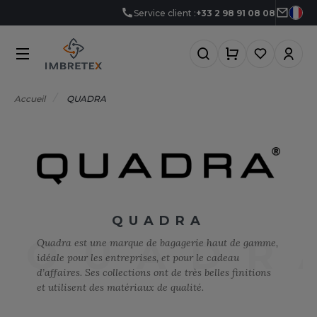
Service client :
+33 2 98 91 08 08
NOS PRODUITS
LES MARQUES
MÉTIERS
LES OFFRES
0°C
GRO-ALIMENTAIRE
FFRES DU MOMENT
NOS PRODUITS
Accueil
QUADRA
RMOR LUX
CCESSOIRES
IEN-ÊTRE
FFRES FIN DE SÉRIE
TLANTIS HEADWEAR
LES MARQUES
CCESSOIRES HIVER
RICOLAGE
FFRES DÉCOUVERTES
AGAGERIE
TP
MÉTIERS
&C
IO
OMMUNICATION
NOUVEAUTÉS
ABYBUGZ
LACK&MATCH
ONSTRUCTION
QUADRA
QUADR
Quadra est une marque de bagagerie haut de gamme,
AG BASE
ODYWARMER
ORPORATE
LES OFFRES
idéale pour les entreprises, et pour le cadeau
EECHFIELD
d’affaires. Ses collections ont de très belles finitions
ONNET
CO-RESPONSABLE
et utilisent des matériaux de qualité.
ACTUALITÉS
ELLA+CANVAS
ASQUETTE
LECTRICITÉ