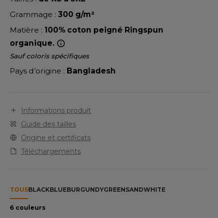
LEXFIT
ADE IN EUROPE
ROMOTIONNEL
Empiècement demi-lune pour indentification
Grammage :
300 g/m²
RONT ROW
interne.
O LABEL / TEAR AWAY
ESTAURATION
Matière :
100% coton peigné Ringspun
RUIT OF THE LOOM
organique.
ANTALONS
ANTÉ
Sauf coloris spécifiques
RUIT OF THE LOOM VINTAGE
OLAIRE
PORT
Pays d’origine :
Bangladesh
OLO
ILDAN
ULL
Informations produit
YJAMA
Guide des tailles
ENBURY
Origine et certificats
ECYCLÉ
Téléchargements
EROCK
AC SHOPPING
CHOOLWEAR
TOUS
BLACK
BLUE
BURGUNDY
GREEN
SAND
WHITE
ACK&JONES
OFTSHELL
6 couleurs
ACK&JONES - BLANKS