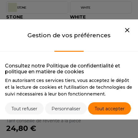
OUS-VETEMENTS
STONE
WHITE
HK
PORT
STONE
WHITE
UST COOL
CMYK
11 9 20 0
CMYK
0 0 0 0
WEAT-SHIRT
PANTONE
421 C
PANTONE
7541 C
UST HOODS
Gestion de vos préférences
ABLIER
DARK OLIVE
BURGUNDY
UST T'S
EE-SHIRT
DARK OLIVE
BURGUNDY
CMYK
77 53 73 61
CMYK
43 81 47 58
ENUE PROFESSIONNELLE
PANTONE
418 C
PANTONE
5195 C
Consultez notre Politique de confidentialité et
ARLOWSKY
politique en matière de cookies
ESTE - BLOUSON
BLACK
FRENCH NAVY
En autorisant ces services tiers, vous acceptez le dépôt
ORNTEX
BLACK
FRENCH NAVY
et la lecture de cookies et l'utilisation de technologies de
ORKWEAR
CMYK
0 0 0 100
CMYK
100 85 0 65
suivi nécessaires à leur bon fonctionnement.
PANTONE
BLACK C
PANTONE
532 C
ABEL SERIE
Tout refuser
Personnaliser
Tout accepter
ARKWOOD
Tarif conseillé de revente à la pièce
24,80 €