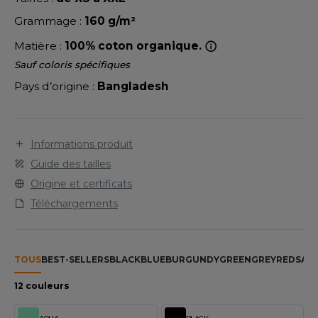
LEXFIT
ADE IN EUROPE
ROMOTIONNEL
Grammage :
160 g/m²
RONT ROW
O LABEL / TEAR AWAY
ESTAURATION
Matière :
100% coton organique.
RUIT OF THE LOOM
ANTALONS
ANTÉ
Sauf coloris spécifiques
RUIT OF THE LOOM VINTAGE
Pays d’origine :
Bangladesh
OLAIRE
PORT
OLO
ILDAN
Informations produit
ULL
Guide des tailles
YJAMA
Origine et certificats
ENBURY
Téléchargements
ECYCLÉ
EROCK
AC SHOPPING
TOUS
BEST-SELLERS
BLACK
BLUE
BURGUNDY
GREEN
GREY
RED
SAN
CHOOLWEAR
ACK&JONES
12 couleurs
OFTSHELL
ACK&JONES - BLANKS