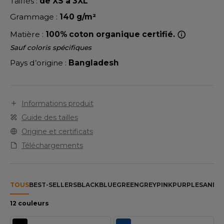
LEXFIT
Tailles :
de XS à 3XL
ADE IN EUROPE
ROMOTIONNEL
Grammage :
140 g/m²
RONT ROW
O LABEL / TEAR AWAY
ESTAURATION
Matière :
100% coton organique certifié.
RUIT OF THE LOOM
ANTALONS
ANTÉ
Sauf coloris spécifiques
RUIT OF THE LOOM VINTAGE
Pays d’origine :
Bangladesh
OLAIRE
PORT
OLO
ILDAN
Informations produit
ULL
Guide des tailles
YJAMA
Origine et certificats
ENBURY
ECYCLÉ
Téléchargements
EROCK
AC SHOPPING
CHOOLWEAR
TOUS
BEST-SELLERS
BLACK
BLUE
GREEN
GREY
PINK
PURPLE
SAND
W
ACK&JONES
12 couleurs
OFTSHELL
ACK&JONES - BLANKS