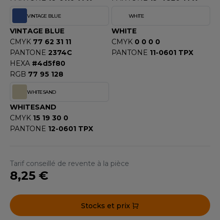
F CLOTHING
VINTAGE BLUE
WHITE
VINTAGE BLUE
WHITE
O DENIM
CMYK
77 62 31 11
CMYK
0 0 0 0
PIRO
PANTONE
2374C
PANTONE
11-0601 TPX
HEXA
#4d5f80
PLASHMACS
RGB
77 95 128
TARWORLD
WHITESAND
WHITESAND
TEDMAN
CMYK
15 19 30 0
PANTONE
12-0601 TPX
TORMTECH
Tarif conseillé de revente à la pièce
EE JAYS
8,25 €
HE ONE TOWELLING
Stocks et prix
IGER