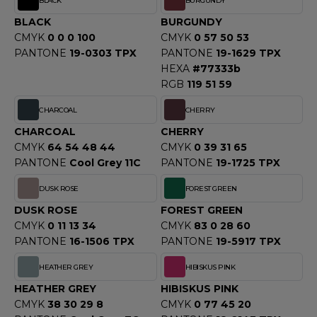
BLACK
BURGUNDY
OUS-VETEMENTS
HK
BLACK
BURGUNDY
PORT
CMYK
0 0 0 100
CMYK
0 57 50 53
UST COOL
PANTONE
19-0303 TPX
PANTONE
19-1629 TPX
WEAT-SHIRT
HEXA
#77333b
UST HOODS
RGB
119 51 59
ABLIER
UST T'S
CHARCOAL
CHERRY
EE-SHIRT
CHARCOAL
CHERRY
ENUE PROFESSIONNELLE
CMYK
64 54 48 44
CMYK
0 39 31 65
ARLOWSKY
PANTONE
Cool Grey 11C
PANTONE
19-1725 TPX
ESTE - BLOUSON
ORNTEX
DUSK ROSE
FOREST GREEN
ORKWEAR
DUSK ROSE
FOREST GREEN
CMYK
0 11 13 34
CMYK
83 0 28 60
PANTONE
16-1506 TPX
PANTONE
19-5917 TPX
ABEL SERIE
HEATHER GREY
HIBISKUS PINK
ARKWOOD
HEATHER GREY
HIBISKUS PINK
CMYK
38 30 29 8
CMYK
0 77 45 20