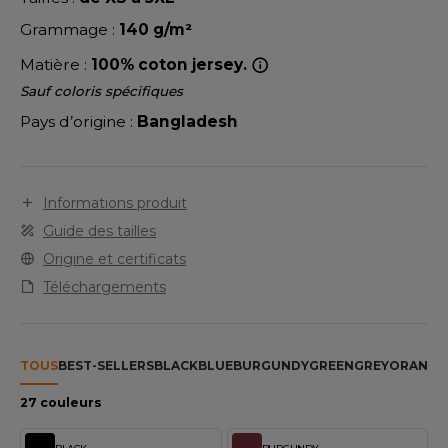
LEXFIT
ADE IN EUROPE
ROMOTIONNEL
Grammage :
140 g/m²
RONT ROW
O LABEL / TEAR AWAY
ESTAURATION
Matière :
100% coton jersey.
RUIT OF THE LOOM
ANTALONS
ANTÉ
Sauf coloris spécifiques
RUIT OF THE LOOM VINTAGE
Pays d’origine :
Bangladesh
OLAIRE
PORT
OLO
ILDAN
Informations produit
ULL
Guide des tailles
YJAMA
Origine et certificats
ENBURY
Téléchargements
ECYCLÉ
EROCK
AC SHOPPING
TOUS
BEST-SELLERS
BLACK
BLUE
BURGUNDY
GREEN
GREY
ORANGE
CHOOLWEAR
ACK&JONES
27 couleurs
OFTSHELL
ACK&JONES - BLANKS