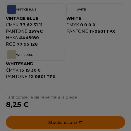
F CLOTHING
VINTAGE BLUE
WHITE
VINTAGE BLUE
WHITE
O DENIM
CMYK
77 62 31 11
CMYK
0 0 0 0
PIRO
PANTONE
2374C
PANTONE
11-0601 TPX
HEXA
#4d5f80
PLASHMACS
RGB
77 95 128
TARWORLD
WHITESAND
WHITESAND
TEDMAN
CMYK
15 19 30 0
PANTONE
12-0601 TPX
TORMTECH
Tarif conseillé de revente à la pièce
EE JAYS
8,25 €
HE ONE TOWELLING
Stocks et prix
IGER