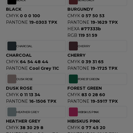
BLACK
BURGUNDY
OUS-VETEMENTS
HK
BLACK
BURGUNDY
PORT
CMYK
0 0 0 100
CMYK
0 57 50 53
UST COOL
PANTONE
19-0303 TPX
PANTONE
19-1629 TPX
WEAT-SHIRT
HEXA
#77333b
UST HOODS
RGB
119 51 59
ABLIER
UST T'S
CHARCOAL
CHERRY
EE-SHIRT
CHARCOAL
CHERRY
ENUE PROFESSIONNELLE
CMYK
64 54 48 44
CMYK
0 39 31 65
ARLOWSKY
PANTONE
Cool Grey 11C
PANTONE
19-1725 TPX
ESTE - BLOUSON
ORNTEX
DUSK ROSE
FOREST GREEN
ORKWEAR
DUSK ROSE
FOREST GREEN
CMYK
0 11 13 34
CMYK
83 0 28 60
PANTONE
16-1506 TPX
PANTONE
19-5917 TPX
ABEL SERIE
HEATHER GREY
HIBISKUS PINK
ARKWOOD
HEATHER GREY
HIBISKUS PINK
CMYK
38 30 29 8
CMYK
0 77 45 20