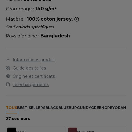
LEXFIT
ADE IN EUROPE
ROMOTIONNEL
Grammage :
140 g/m²
RONT ROW
O LABEL / TEAR AWAY
ESTAURATION
Matière :
100% coton jersey.
RUIT OF THE LOOM
ANTALONS
ANTÉ
Sauf coloris spécifiques
RUIT OF THE LOOM VINTAGE
Pays d’origine :
Bangladesh
OLAIRE
PORT
OLO
ILDAN
Informations produit
ULL
Guide des tailles
YJAMA
Origine et certificats
ENBURY
Téléchargements
ECYCLÉ
EROCK
AC SHOPPING
TOUS
BEST-SELLERS
BLACK
BLUE
BURGUNDY
GREEN
GREY
ORANGE
CHOOLWEAR
ACK&JONES
27 couleurs
OFTSHELL
ACK&JONES - BLANKS