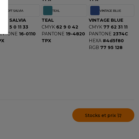
SOFT SALVIA
TEAL
VINTAGE BLUE
OFT SALVIA
TEAL
VINTAGE BLUE
MYK
5 0 11 33
CMYK
62 9 0 42
CMYK
77 62 31 11
ANTONE
16-0110
PANTONE
19-4820
PANTONE
2374C
PX
TPX
HEXA
#4d5f80
RGB
77 95 128
Stocks et prix