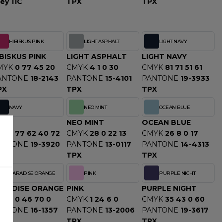
ey 11C
TPX
TPX
HIBISKUS PINK
LIGHT ASPHALT
LIGHT NAVY
BISKUS PINK
LIGHT ASPHALT
LIGHT NAVY
MYK
0 77 45 20
CMYK
4 1 0 30
CMYK
81 71 51 61
ANTONE
18-2143
PANTONE
15-4101
PANTONE
19-3933
PX
TPX
TPX
NAVY
NEO MINT
OCEAN BLUE
AVY
NEO MINT
OCEAN BLUE
MYK
77 62 40 72
CMYK
28 0 22 13
CMYK
26 8 0 17
ANTONE
19-3920
PANTONE
13-0117
PANTONE
14-4313
PX
TPX
TPX
PARADISE ORANGE
PINK
PURPLE NIGHT
ARADISE ORANGE
PINK
PURPLE NIGHT
MYK
0 46 70 0
CMYK
1 24 6 0
CMYK
35 43 0 60
ANTONE
16-1357
PANTONE
13-2006
PANTONE
19-3617
PX
TPX
TPX