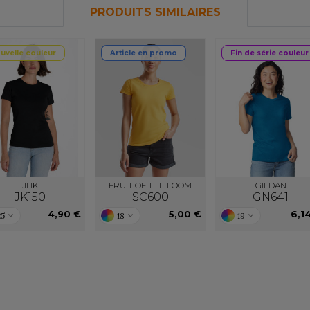
PRODUITS SIMILAIRES
uvelle couleur
Article en promo
Fin de série couleur
JHK
FRUIT OF THE LOOM
GILDAN
JK150
SC600
GN641
4,90 €
5,00 €
6,1
25
18
19