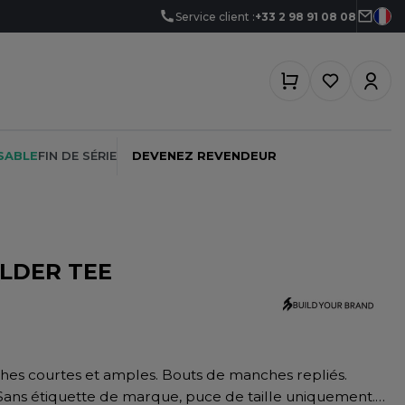
Service client :
+33 2 98 91 08 08
SABLE
FIN DE SÉRIE
DEVENEZ REVENDEUR
LDER TEE
PEINTRE
SOFTSHELL
SF CLOTHING
PLOMBIER
SOUS-VETEMENTS
SO DENIM
PROMOTIONNEL
SPORT
SPIRO
RESTAURATION
SWEAT-SHIRT
SPLASHMACS
. Sans étiquette de marque, puce de taille uniquement.
SANTÉ
TABLIER