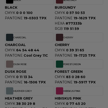
BLACK
BURGUNDY
OUS-VETEMENTS
HK
BLACK
BURGUNDY
PORT
CMYK
0 0 0 100
CMYK
0 57 50 53
UST COOL
PANTONE
19-0303 TPX
PANTONE
19-1629 TPX
WEAT-SHIRT
HEXA
#77333b
UST HOODS
RGB
119 51 59
ABLIER
UST T'S
CHARCOAL
CHERRY
EE-SHIRT
CHARCOAL
CHERRY
ENUE PROFESSIONNELLE
CMYK
64 54 48 44
CMYK
0 39 31 65
ARLOWSKY
PANTONE
Cool Grey 11C
PANTONE
19-1725 TPX
ESTE - BLOUSON
ORNTEX
DUSK ROSE
FOREST GREEN
ORKWEAR
DUSK ROSE
FOREST GREEN
CMYK
0 11 13 34
CMYK
83 0 28 60
PANTONE
16-1506 TPX
PANTONE
19-5917 TPX
ABEL SERIE
HEATHER GREY
HIBISKUS PINK
ARKWOOD
HEATHER GREY
HIBISKUS PINK
CMYK
38 30 29 8
CMYK
0 77 45 20