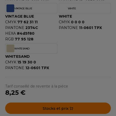
F CLOTHING
VINTAGE BLUE
WHITE
VINTAGE BLUE
WHITE
O DENIM
CMYK
77 62 31 11
CMYK
0 0 0 0
PIRO
PANTONE
2374C
PANTONE
11-0601 TPX
HEXA
#4d5f80
PLASHMACS
RGB
77 95 128
TARWORLD
WHITESAND
WHITESAND
TEDMAN
CMYK
15 19 30 0
PANTONE
12-0601 TPX
TORMTECH
Tarif conseillé de revente à la pièce
EE JAYS
8,25 €
HE ONE TOWELLING
Stocks et prix
IGER