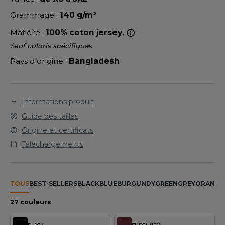
LEXFIT
ADE IN EUROPE
ROMOTIONNEL
Grammage :
140 g/m²
RONT ROW
O LABEL / TEAR AWAY
ESTAURATION
Matière :
100% coton jersey.
RUIT OF THE LOOM
ANTALONS
ANTÉ
Sauf coloris spécifiques
RUIT OF THE LOOM VINTAGE
Pays d’origine :
Bangladesh
OLAIRE
PORT
OLO
ILDAN
Informations produit
ULL
Guide des tailles
YJAMA
Origine et certificats
ENBURY
Téléchargements
ECYCLÉ
EROCK
AC SHOPPING
TOUS
BEST-SELLERS
BLACK
BLUE
BURGUNDY
GREEN
GREY
ORANGE
CHOOLWEAR
ACK&JONES
27 couleurs
OFTSHELL
ACK&JONES - BLANKS