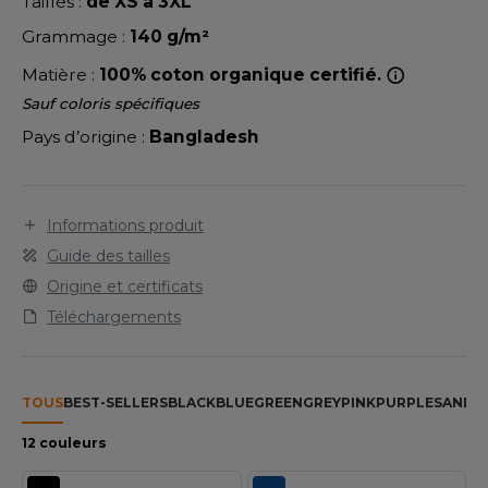
LEXFIT
Tailles :
de XS à 3XL
ADE IN EUROPE
ROMOTIONNEL
Grammage :
140 g/m²
RONT ROW
O LABEL / TEAR AWAY
ESTAURATION
Matière :
100% coton organique certifié.
RUIT OF THE LOOM
ANTALONS
ANTÉ
Sauf coloris spécifiques
RUIT OF THE LOOM VINTAGE
Pays d’origine :
Bangladesh
OLAIRE
PORT
OLO
ILDAN
Informations produit
ULL
Guide des tailles
YJAMA
Origine et certificats
ENBURY
ECYCLÉ
Téléchargements
EROCK
AC SHOPPING
CHOOLWEAR
TOUS
BEST-SELLERS
BLACK
BLUE
GREEN
GREY
PINK
PURPLE
SAND
W
ACK&JONES
12 couleurs
OFTSHELL
ACK&JONES - BLANKS