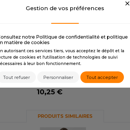
S
NAVY
OLIVE
PA
Gestion de vos préférences
CMYK
36 30 0 71
CMYK
0 1 13 60
C
SANS ETIQUETTE
PANTONE
19-3920
PANTONE
18-0515
P
TPX
TPX
T
onsultez notre Politique de confidentialité et politique
SOFT PINK
WHITE
n matière de cookies
SOFT PINK
WHITE
n autorisant ces services tiers, vous acceptez le dépôt et la
CMYK
0 26 13 9
CMYK
0 0 0 5
ecture de cookies et l'utilisation de technologies de suivi
PANTONE
14-2710
PANTONE
11-0601
écessaires à leur bon fonctionnement.
TCX
TPX
Tout refuser
Personnaliser
Tout accepter
Tarif conseillé de revente à la pièce
10,25 €
PRODUITS SIMILAIRES