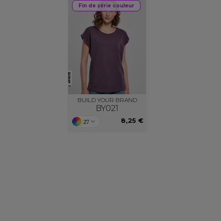
Fin de série couleur
BUILD YOUR BRAND
BY021
8,25 €
27