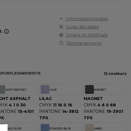
STARWORLD
SPORT
TEE-SHIRT
STEDMAN
TENUE PROFESSIONNELLE
STORMTECH
Informations produit
VESTE - BLOUSON
T
Guide des tailles
é.
WORKWEAR
TEE JAYS
Origine et certificats
THE ONE TOWELLING
Téléchargements
TIGER
TOMBO
TOWEL CITY
K
PURPLE
SAND
WHITE
12 couleurs
V
VELILLA
LIGHT ASPHALT
LILAC
MAGNET
VESTI
IGHT ASPHALT
LILAC
MAGNET
W
MYK
4 1 0 30
CMYK
11 16 0 16
CMYK
4 6 0 68
WESTFORD MILL
ANTONE
15-4101
PANTONE
14-3812
PANTONE
19-3901
PX
TPX
TPX
Y
ECTION
YOKO
PALE OLIVE
POWDER BLUE
SAND