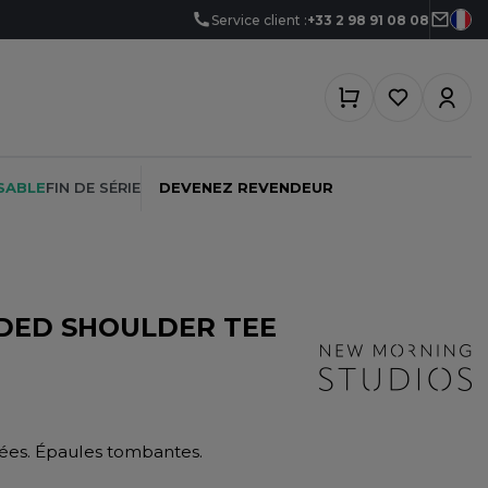
Service client :
+33 2 98 91 08 08
SABLE
FIN DE SÉRIE
DEVENEZ REVENDEUR
DED SHOULDER TEE
PEINTRE
SOFTSHELL
SF CLOTHING
PLOMBIER
SOUS-VETEMENTS
SO DENIM
PROMOTIONNEL
SPORT
SPIRO
ées. Épaules tombantes.
RESTAURATION
SWEAT-SHIRT
SPLASHMACS
SANTÉ
TABLIER