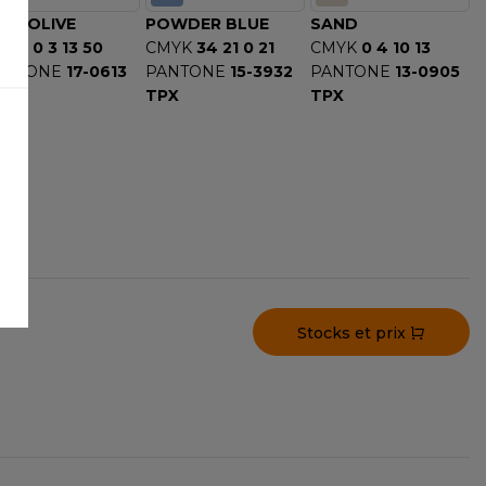
LE OLIVE
POWDER BLUE
SAND
MYK
0 3 13 50
CMYK
34 21 0 21
CMYK
0 4 10 13
ANTONE
17-0613
PANTONE
15-3932
PANTONE
13-0905
CX
TPX
TPX
Stocks et prix