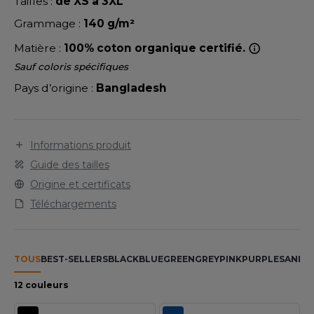
LEXFIT
Tailles :
de XS à 3XL
ADE IN EUROPE
ROMOTIONNEL
Grammage :
140 g/m²
RONT ROW
O LABEL / TEAR AWAY
ESTAURATION
Matière :
100% coton organique certifié.
RUIT OF THE LOOM
ANTALONS
ANTÉ
Sauf coloris spécifiques
RUIT OF THE LOOM VINTAGE
Pays d’origine :
Bangladesh
OLAIRE
PORT
OLO
ILDAN
Informations produit
ULL
Guide des tailles
YJAMA
Origine et certificats
ENBURY
ECYCLÉ
Téléchargements
EROCK
AC SHOPPING
CHOOLWEAR
TOUS
BEST-SELLERS
BLACK
BLUE
GREEN
GREY
PINK
PURPLE
SAND
W
ACK&JONES
12 couleurs
OFTSHELL
ACK&JONES - BLANKS