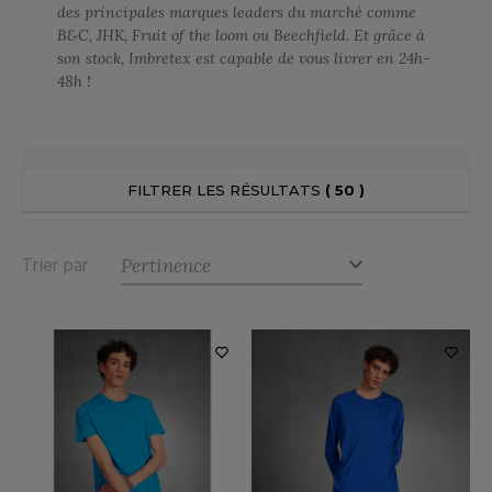
des principales marques leaders du marché comme
UILD YOUR BRAND
ATALOGUE
SPACES VERTS
MÉDIATHÈQUE
B&C, JHK, Fruit of the loom ou Beechfield. Et grâce à
son stock, Imbretex est capable de vous livrer en 24h-
HASUBLE
STHÉTIQUE
48h !
ECORESPONSABLE
LUBCLASS
HAUSSURES
ÔTELLERIE
RAGHOPPERS
FIN DE SÉRIE
HEMISE
OGISTIQUE
FILTRER LES RÉSULTATS
( 50 )
OSTUME
ANUTENTION
DEVENEZ REVENDEUR
COLOGIE
NFANT
ENUISIER
Trier par
STEX
PONGE
ÉTALLURGIE
T SI ON L'APPELAIT FRANCIS
IN DE SERIE
ÉTIERS DE LA MER
XCD BY PROMODORO
AUTE VISIBILITE
ODE
ES MODULABLES
EINTRE
INDEN HALES
INGE DE MAISON
LOMBIER