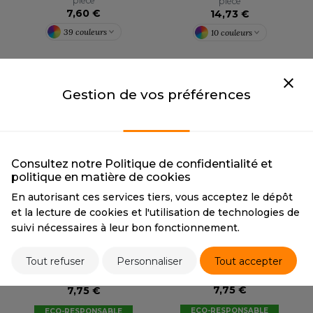
ROMODORO
pièce
pièce
7,60 €
14,73 €
39 couleurs
10 couleurs
UADRA
Gestion de vos préférences
EFERENCE TEXTILE
EGATTA
Consultez notre Politique de confidentialité et
ESULT
politique en matière de cookies
ICA LEWIS
En autorisant ces services tiers, vous acceptez le dépôt
et la lecture de cookies et l'utilisation de technologies de
USSELL ATHLETIC®
B&C
B&C
suivi nécessaires à leur bon fonctionnement.
BC02B
BC01B
USSELL ATHLETIC® COLLECTION
Tout refuser
Personnaliser
Tout accepter
Tarif conseillé de revente à la
Tarif conseillé de revente à la
pièce
pièce
7,75 €
7,75 €
ANS ETIQUETTE
ECO-RESPONSABLE
ECO-RESPONSABLE