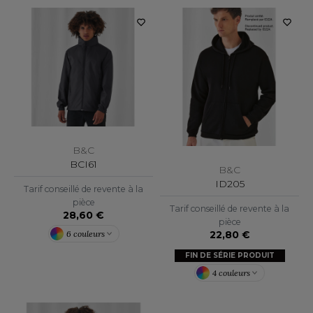
OMBO
OWEL CITY
ELILLA
ESTI
B&C
BCI61
B&C
ESTFORD MILL
ID205
Tarif conseillé de revente à la
pièce
Tarif conseillé de revente à la
28,60 €
pièce
OKO
6 couleurs
22,80 €
FIN DE SÉRIE PRODUIT
4 couleurs