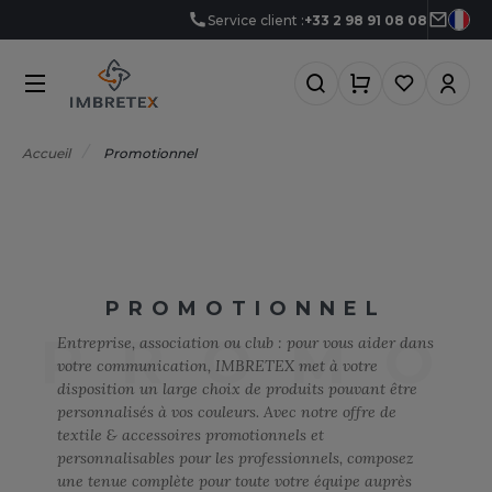
Service client :
+33 2 98 91 08 08
NOS PRODUITS
LES MARQUES
MÉTIERS
LES OFFRES
0°C
GRO-ALIMENTAIRE
FFRES DU MOMENT
NOS PRODUITS
Accueil
Promotionnel
RMOR LUX
CCESSOIRES
IEN-ÊTRE
FFRES FIN DE SÉRIE
TLANTIS HEADWEAR
LES MARQUES
CCESSOIRES HIVER
RICOLAGE
FFRES DÉCOUVERTES
AGAGERIE
TP
MÉTIERS
&C
IO
OMMUNICATION
PROMOTIONNEL
NOUVEAUTÉS
ABYBUGZ
PROMO
LACK&MATCH
ONSTRUCTION
Entreprise, association ou club : pour vous aider dans
votre communication, IMBRETEX met à votre
AG BASE
ODYWARMER
ORPORATE
disposition un large choix de produits pouvant être
LES OFFRES
personnalisés à vos couleurs. Avec notre offre de
EECHFIELD
ONNET
CO-RESPONSABLE
textile & accessoires promotionnels et
ACTUALITÉS
personnalisables pour les professionnels, composez
ELLA+CANVAS
ASQUETTE
LECTRICITÉ
une tenue complète pour toute votre équipe auprès