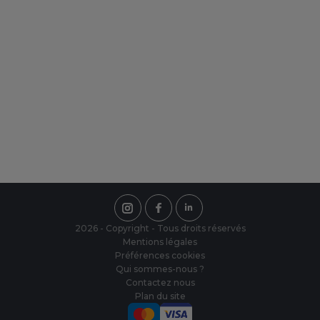
qu'IMBRETEX peut vous offrir de
nouveau.
Une équipe à votre écoute
Notre équipe est présente du Lundi au
Vendredi de 8h00 à 18h00, sans
interruption.
2026 - Copyright - Tous droits réservés
Mentions légales
Préférences cookies
Qui sommes-nous ?
Contactez nous
Plan du site