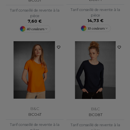
ACRON
Tarif conseillé de revente à la
Tarif conseillé de revente à la
ANTIS
pièce
pièce
14,73 €
7,60 €
UMBLES
10 couleurs
40 couleurs
EUTRAL
EW GEN
EW MORNING STUDIOS
AREDES SEGURIDAD
ARKS
B&C
B&C
BC04T
BC08T
EN DUICK
Tarif conseillé de revente à la
Tarif conseillé de revente à la