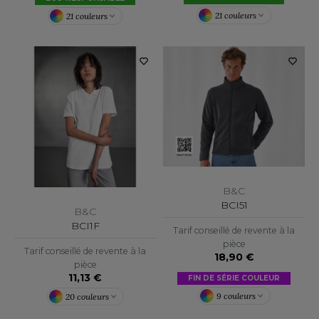
21 couleurs
21 couleurs
F CLOTHING
O DENIM
PIRO
PLASHMACS
TARWORLD
TEDMAN
TORMTECH
B&C
BCI51
B&C
BCI1F
Tarif conseillé de revente à la
pièce
EE JAYS
Tarif conseillé de revente à la
18,90 €
pièce
HE ONE TOWELLING
11,13 €
FIN DE SÉRIE COULEUR
9 couleurs
20 couleurs
IGER