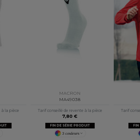
MACRON
MA49038
e à la pièce
Tarif conseillé de revente à la pièce
Tarif conse
7,80 €
DUIT
FIN DE SÉRIE PRODUIT
FIN
3 couleurs