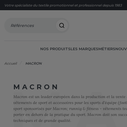
Votre spécialiste du textile promotionnel et professionnel depuis 1983
Références
NOS PRODUITS
LES MARQUES
MÉTIERS
NOUV
Accueil
MACRON
MA
MACRON
60°C
AGRO-ALIMENTAIRE
OFFRES DU MOMENT
FRUIT O
CORPOR
CHASUBL
OFFRES F
A
Macron est un leader européen dans la production et la vent
ACCESSOIRES
BIEN-ÊTRE
FRUIT O
ECO-RES
CHAUSSU
vêtements de sport et accessoires pour les sports d'équipe (footb
ARMOR LUX
sport sponsorisés par Macron; runnig & fitness - vêtements tech
ACCESSOIRES HIVER
BRICOLAGE
ELECTRI
CHEMISE
G
ATLANTIS HEADWEAR
porter en dehors de la pratique du sport. Macron doit son succè
BAGAGERIE
BTP
ESPACES
COSTUM
GILDAN
B
techniques et de grande qualité.
BIO
COMMUNICATION
ESTHÉTI
ENFANT