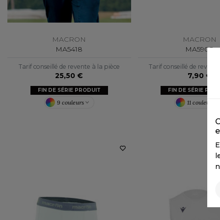
MACRON
MACRON
MA5418
MA5908
Tarif conseillé de revente à la pièce
Tarif conseillé de revent
25,50 €
7,90 €
FIN DE SÉRIE PRODUIT
FIN DE SÉRIE PRO
9 couleurs
11 couleurs
C
e
E
l
n