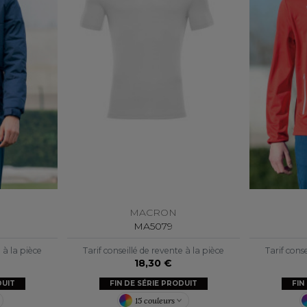
S
SANS ETIQUETTE
MACRON
MA5079
e à la pièce
Tarif conseillé de revente à la pièce
Tarif conse
18,30 €
DUIT
FIN DE SÉRIE PRODUIT
FIN
15 couleurs