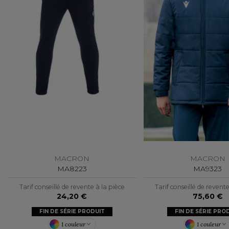
FLEXFIT
M
FRONT ROW
MACRON
MACRON
MACRON
MA8223
MA9323
Tarif conseillé de revente à la pièce
Tarif conseillé de revent
24,20 €
75,60 €
FIN DE SÉRIE PRODUIT
FIN DE SÉRIE PRO
1 couleur
1 couleur