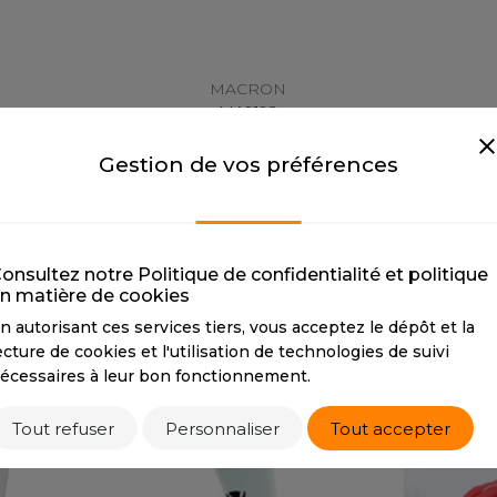
MACRON
MA9192
e à la pièce
Tarif conseillé de revente à la pièce
Tarif conse
Gestion de vos préférences
31,50 €
DUIT
FIN DE SÉRIE PRODUIT
FIN
12 couleurs
onsultez notre Politique de confidentialité et politique
n matière de cookies
n autorisant ces services tiers, vous acceptez le dépôt et la
ecture de cookies et l'utilisation de technologies de suivi
écessaires à leur bon fonctionnement.
Tout refuser
Personnaliser
Tout accepter