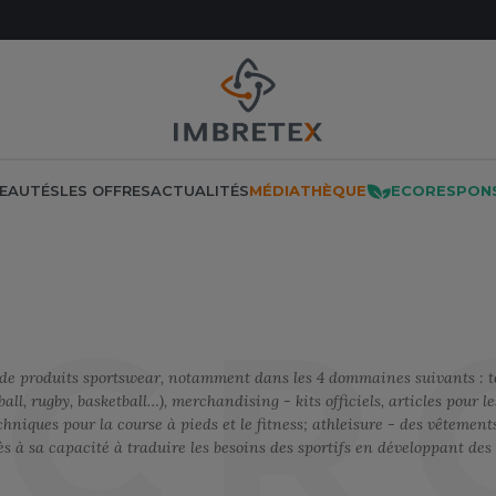
EAUTÉS
LES OFFRES
ACTUALITÉS
MÉDIATHÈQUE
ECORESPON
NOS PRODUITS
LES MARQUES
LES OFFRES
MÉTIERS
CR
F THE LOOM
ATE
LOGISTIQUE
E
IN DE SÉRIE
MADE IN EUROPE
OFFRES DÉCOUVERTES
MANTIS
e de produits sportswear, notamment dans les 4 dommaines suivants :
F THE LOOM VINTAGE
PONSABLE
MANUTENTION
RES
all, rugby, basketball…), merchandising - kits officiels, articles pour le
NO LABEL / TEAR AWAY
MUMBLES
niques pour la course à pieds et le fitness; athleisure - des vêtements
CITÉ
MENUISIER
PANTALONS
N
s à sa capacité à traduire les besoins des sportifs en développant des
 VERTS
MÉTALLURGIE
E
POLAIRE
NEUTRAL
QUE
MÉTIERS DE LA MER
POLO