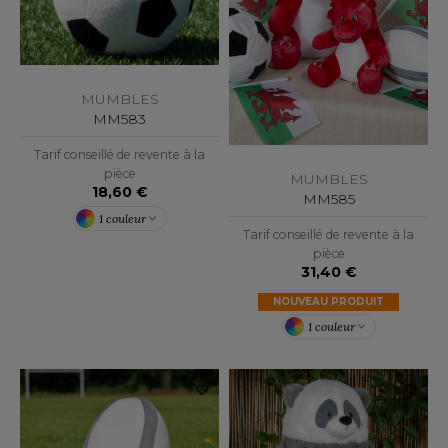
F CLOTHING
O DENIM
MUMBLES
PIRO
MM583
PLASHMACS
Tarif conseillé de revente à la
pièce
MUMBLES
TARWORLD
18,60 €
MM585
1 couleur
TEDMAN
Tarif conseillé de revente à la
pièce
TORMTECH
31,40 €
NOUVEAU PRODUIT
1 couleur
EE JAYS
HE ONE TOWELLING
IGER