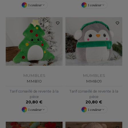
ACRON
1 couleur
1 couleur
ANTIS
UMBLES
EUTRAL
EW GEN
EW MORNING STUDIOS
MUMBLES
MUMBLES
MM810
MM809
Tarif conseillé de revente à la
Tarif conseillé de revente à la
AREDES SEGURIDAD
pièce
pièce
20,80 €
20,80 €
ARKS
1 couleur
1 couleur
EN DUICK