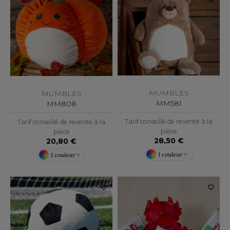
ROMODORO
UADRA
EFERENCE TEXTILE
MUMBLES
MUMBLES
EGATTA
MM581
MM808
ESULT
Tarif conseillé de revente à la
Tarif conseillé de revente à la
pièce
pièce
28,50 €
20,80 €
ICA LEWIS
1 couleur
1 couleur
USSELL ATHLETIC®
USSELL ATHLETIC® COLLECTION
ANS ETIQUETTE