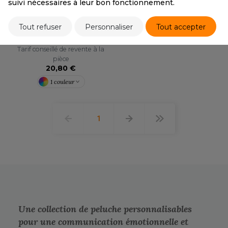
suivi nécessaires à leur bon fonctionnement.
MUMBLES
Tout refuser
Personnaliser
Tout accepter
MM802
Tarif conseillé de revente à la
pièce
20,80 €
1 couleur
1
Une collection de peluche personnalisables
pour une communication émotionnelle et