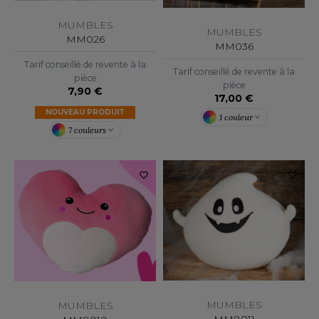
LEXFIT
ADE IN EUROPE
ROMOTIONNEL
MUMBLES
RONT ROW
MUMBLES
O LABEL / TEAR AWAY
ESTAURATION
MM026
MM036
RUIT OF THE LOOM
ANTALONS
ANTÉ
Tarif conseillé de revente à la
Tarif conseillé de revente à la
pièce
pièce
RUIT OF THE LOOM VINTAGE
7,90 €
OLAIRE
PORT
17,00 €
NOUVEAU PRODUIT
1 couleur
OLO
7 couleurs
ILDAN
ULL
YJAMA
ENBURY
ECYCLÉ
EROCK
AC SHOPPING
CHOOLWEAR
ACK&JONES
OFTSHELL
MUMBLES
MUMBLES
ACK&JONES - BLANKS