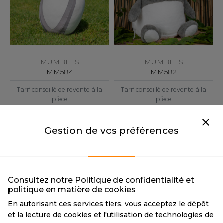
OMBO
OWEL CITY
MUMBLES
MUMBLES
ELILLA
MM584
MM582
ESTI
Tarif conseillé de revente à la
Tarif conseillé de revente à la
pièce
pièce
17,00 €
28,50 €
1 couleur
1 couleur
ESTFORD MILL
Gestion de vos préférences
OKO
Consultez notre Politique de confidentialité et
politique en matière de cookies
En autorisant ces services tiers, vous acceptez le dépôt
et la lecture de cookies et l'utilisation de technologies de