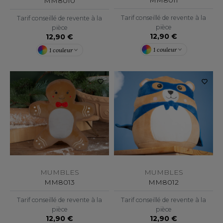
MM8011
MM8010
OUS-VETEMENTS
HK
Tarif conseillé de revente à la
Tarif conseillé de revente à la
PORT
pièce
pièce
UST COOL
12,90 €
12,90 €
WEAT-SHIRT
1 couleur
1 couleur
UST HOODS
ABLIER
UST T'S
EE-SHIRT
ENUE PROFESSIONNELLE
ARLOWSKY
ESTE - BLOUSON
ORNTEX
ORKWEAR
ABEL SERIE
MUMBLES
MUMBLES
MM8012
MM8013
ARKWOOD
Tarif conseillé de revente à la
Tarif conseillé de revente à la
pièce
pièce
12,90 €
12,90 €