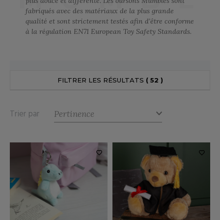
plus douce et différente. Les oursons Mumbles sont
UILD YOUR BRAND
ATALOGUE
SPACES VERTS
fabriqués avec des matériaux de la plus grande
MÉDIATHÈQUE
qualité et sont strictement testés afin d’être conforme
HASUBLE
STHÉTIQUE
à la régulation EN71 European Toy Safety Standards.
ECORESPONSABLE
LUBCLASS
HAUSSURES
ÔTELLERIE
RAGHOPPERS
FIN DE SÉRIE
HEMISE
OGISTIQUE
FILTRER LES RÉSULTATS
( 52 )
OSTUME
ANUTENTION
DEVENEZ REVENDEUR
COLOGIE
NFANT
ENUISIER
Trier par
STEX
PONGE
ÉTALLURGIE
T SI ON L'APPELAIT FRANCIS
IN DE SERIE
ÉTIERS DE LA MER
XCD BY PROMODORO
AUTE VISIBILITE
ODE
ES MODULABLES
EINTRE
INDEN HALES
INGE DE MAISON
LOMBIER