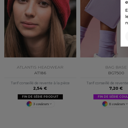
e
E
l
n
ATLANTIS HEADWEAR
BAG BASE
AT186
BG7500
Tarif conseillé de revente à la pièce
Tarif conseillé de revent
2,54 €
7,20 €
FIN DE SÉRIE PRODUIT
FIN DE SÉRIE COU
3 couleurs
11 couleurs