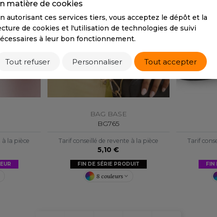
n matière de cookies
n autorisant ces services tiers, vous acceptez le dépôt et la
ecture de cookies et l'utilisation de technologies de suivi
écessaires à leur bon fonctionnement.
Tout refuser
Personnaliser
Tout accepter
BAG BASE
BG765
e à la pièce
Tarif conseillé de revente à la pièce
Tarif conse
5,10 €
LEUR
FIN DE SÉRIE PRODUIT
FIN
8 couleurs