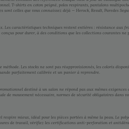
ionnel. T-shirts en coton peigné, polos respirants, pantalons multipoch
tes sont celles que vous connaissez déjà — Herock, Result, Paredes Segu
prix. Les caractéristiques techniques restent entières : résistance aux 
 conçus pour durer, à des conditions que les collections courantes ne 
méthode. Les stocks ne sont pas réapprovisionnés, les coloris disponible
mmande parfaitement calibrée et un panier à reprendre.
t promotionnel destiné à un salon ne répond pas aux mêmes exigences q
tude de mouvement nécessaire, normes de sécurité obligatoires dans vot
rel respire mieux, idéal pour les pièces portées à même la peau. Le pol
sures de travail, vérifiez les certifications anti-perforation et antid