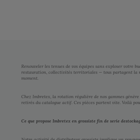
Renouveler les tenues de vos équipes sans exploser votre bud
restauration, collectivités territoriales — tous partagent l
moment.
Chez Imbretex, la rotation régulière de nos gammes génère d
retirés du catalogue actif. Ces pièces partent vite. Voilà po
Ce que propose Imbretex en grossiste fin de serie destocka
Notre activité de distributeur grossiste implique un renouv