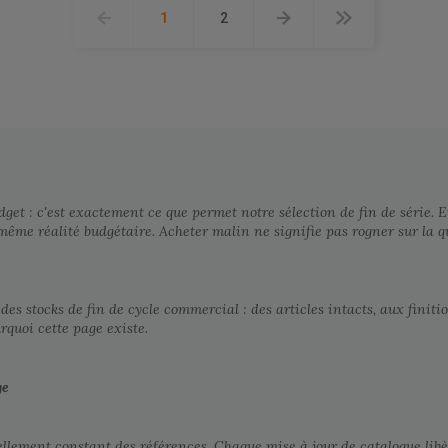
1
2
get : c'est exactement ce que permet notre sélection de fin de série. E
a même réalité budgétaire. Acheter malin ne signifie pas rogner sur la q
es stocks de fin de cycle commercial : des articles intacts, aux finit
urquoi cette page existe.
ge
ellement constant des références. Chaque mise à jour de catalogue libè