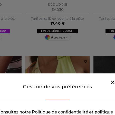
D
ECOLOGIE
EA030
e à la pièce
Tarif conseillé de revente à la pièce
Tarif conse
17,40 €
LEUR
FIN DE SÉRIE PRODUIT
FIN
6 couleurs
Gestion de vos préférences
onsultez notre Politique de confidentialité et politique