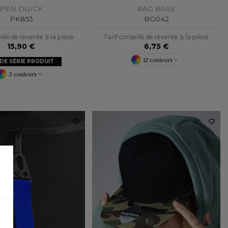
PEN DUICK
BAG BASE
PK853
BG042
illé de revente à la pièce
Tarif conseillé de revente à la pièce
15,90 €
6,75 €
12 couleurs
 DE SÉRIE PRODUIT
3 couleurs