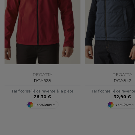
FLEXFIT
M
FRONT ROW
MACRON
REGATTA
REGATTA
RGA628
RGA842
Tarif conseillé de revente à la pièce
Tarif conseillé de revent
26,30 €
32,90 €
10 couleurs
3 couleurs