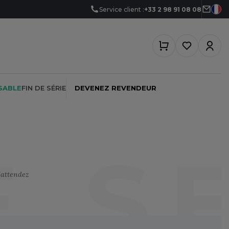
Service client :
+33 2 98 91 08 08
SABLE
FIN DE SÉRIE
DEVENEZ REVENDEUR
E S
PEINTRE
SOFTSHELL
SF CLOTHING
'attendez
PLOMBIER
SOUS-VETEMENTS
SO DENIM
PROMOTIONNEL
SPORT
SPIRO
RESTAURATION
SWEAT-SHIRT
SPLASHMACS
SANTÉ
TABLIER