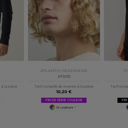
S
SANS ETIQUETTE
ATLANTIS HEADWEAR
F
AT005
e à la pièce
Tarif conseillé de revente à la pièce
Tarif conse
10,20 €
FIN DE SÉRIE COULEUR
FIN
13 couleurs