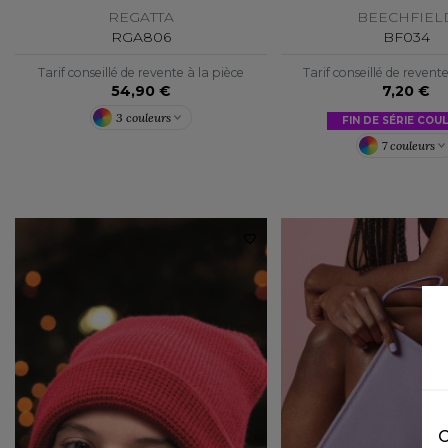
REGATTA
BEECHFIEL
RGA806
BF034
Tarif conseillé de revente à la pièce
Tarif conseillé de revent
54,90 €
7,20 €
3 couleurs
FIN DE SÉRIE COU
7 couleurs
C