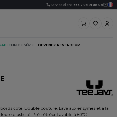
Service client :
+33 2 98 91 08 08
SABLE
FIN DE SÉRIE
DEVENEZ REVENDEUR
EE
PEINTRE
SOFTSHELL
SF CLOTHING
PLOMBIER
SOUS-VETEMENTS
SO DENIM
PROMOTIONNEL
SPORT
SPIRO
 bords côte. Double couture. Lavé aux enzymes et à la
RESTAURATION
SWEAT-SHIRT
SPLASHMACS
eure élasticité. Pré-rétréci. Lavable à 60°C.
SANTÉ
TABLIER