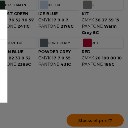
FOREST GREEN
ICE BLUE
KIT
OREST GREEN
ICE BLUE
KIT
MYK
76 52 70 57
CMYK
17 9 0 7
CMYK
38 37 39 15
ANTONE
2411C
PANTONE
2176C
PANTONE
Warm
Grey 8C
OCEAN BLUE
POWDER GREY
RED
CEAN BLUE
POWDER GREY
RED
MYK
82 33 0 32
CMYK
17 7 0 55
CMYK
20 100 80 10
ANTONE
2383C
PANTONE
431C
PANTONE
186C
Stocks et prix