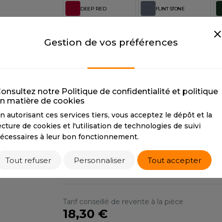
S
DEEP RED
FLINT STONE
DEEP RED
SANS ETIQUETTE
FLINT STONE
F
CMYK
20 100 78 12
CMYK
21 13 0 49
C
Gestion de vos préférences
PANTONE
187C
PANTONE
2138C
P
LEAF GREEN
NAVY
LEAF GREEN
NAVY
O
onsultez notre Politique de confidentialité et politique
n matière de cookies
CMYK
19 0 16 55
CMYK
77 62 40 72
C
PANTONE
5615C
PANTONE
2767
P
n autorisant ces services tiers, vous acceptez le dépôt et la
ecture de cookies et l'utilisation de technologies de suivi
WHITE
WOOD
écessaires à leur bon fonctionnement.
WHITE
WOOD
CMYK
0 0 0 0
CMYK
0 22 64 50
Tout refuser
Personnaliser
Tout accepter
PANTONE
White
PANTONE
7560C
Tarif conseillé de revente à la pièce
18,30 €