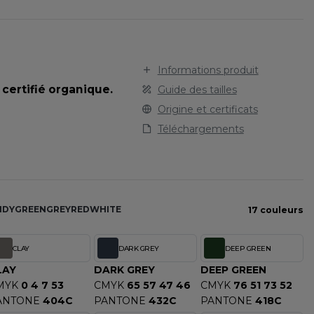
STARWORLD
SPORT
TEE-SHIRT
STEDMAN
TENUE PROFESSIONNELLE
STORMTECH
VESTE - BLOUSON
T
Informations produit
WORKWEAR
TEE JAYS
certifié organique.
Guide des tailles
THE ONE TOWELLING
Origine et certificats
TIGER
Téléchargements
TOMBO
TOWEL CITY
V
VELILLA
NDY
GREEN
GREY
RED
WHITE
17 couleurs
VESTI
W
CLAY
DARK GREY
DEEP GREEN
WESTFORD MILL
LAY
DARK GREY
DEEP GREEN
Y
MYK
0 4 7 53
CMYK
65 57 47 46
CMYK
76 51 73 52
ANTONE
404C
PANTONE
432C
PANTONE
418C
ECTION
YOKO