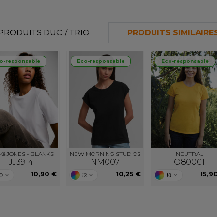
PRODUITS DUO / TRIO
PRODUITS SIMILAIRE
o-responsable
Eco-responsable
Eco-responsable
K&JONES - BLANKS
NEW MORNING STUDIOS
NEUTRAL
JJ3914
NM007
O80001
10,90 €
10,25 €
15,9
10
12
10