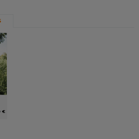
S
0 €