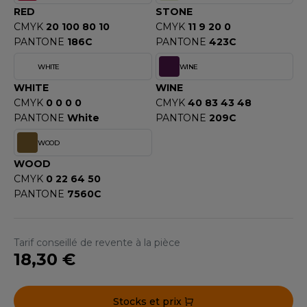
ROMODORO
RED
STONE
CMYK
20 100 80 10
CMYK
11 9 20 0
PANTONE
186C
PANTONE
423C
UADRA
WHITE
WINE
WHITE
WINE
CMYK
0 0 0 0
CMYK
40 83 43 48
EFERENCE TEXTILE
PANTONE
White
PANTONE
209C
EGATTA
WOOD
ESULT
WOOD
CMYK
0 22 64 50
ICA LEWIS
PANTONE
7560C
USSELL ATHLETIC®
Tarif conseillé de revente à la pièce
USSELL ATHLETIC® COLLECTION
18,30 €
ANS ETIQUETTE
Stocks et prix