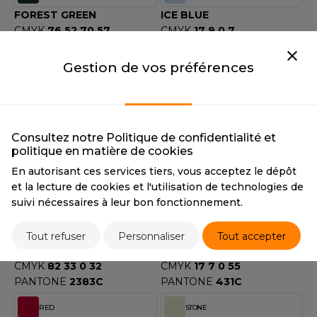
ACRON
FOREST GREEN
ICE BLUE
CMYK
76 52 70 57
CMYK
17 9 0 7
ANTIS
PANTONE
2411C
PANTONE
2176C
Gestion de vos préférences
UMBLES
INDIGO BLUE
KIT
INDIGO BLUE
KIT
CMYK
68 35 17 40
CMYK
38 37 39 15
EUTRAL
PANTONE
294C
PANTONE
Warm Grey 8C
Consultez notre Politique de confidentialité et
EW GEN
politique en matière de cookies
LEAF GREEN
NAVY
En autorisant ces services tiers, vous acceptez le dépôt
LEAF GREEN
NAVY
EW MORNING STUDIOS
et la lecture de cookies et l'utilisation de technologies de
CMYK
19 0 16 55
CMYK
77 62 40 72
suivi nécessaires à leur bon fonctionnement.
PANTONE
5615C
PANTONE
2767
OCEAN BLUE
POWDER GREY
AREDES SEGURIDAD
Tout refuser
Personnaliser
Tout accepter
OCEAN BLUE
POWDER GREY
ARKS
CMYK
82 33 0 32
CMYK
17 7 0 55
PANTONE
2383C
PANTONE
431C
EN DUICK
RED
STONE