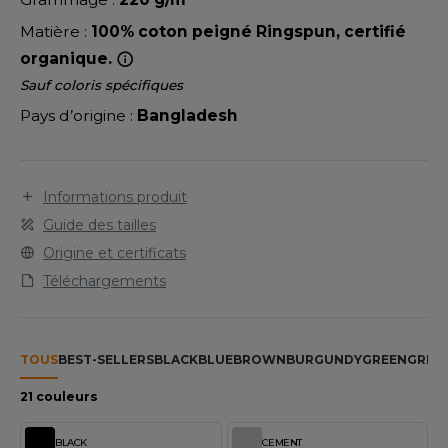
LEXFIT
ADE IN EUROPE
ROMOTIONNEL
Matière :
100% coton peigné Ringspun, certifié
RONT ROW
O LABEL / TEAR AWAY
ESTAURATION
organique.
RUIT OF THE LOOM
Sauf coloris spécifiques
ANTALONS
ANTÉ
Pays d’origine :
Bangladesh
RUIT OF THE LOOM VINTAGE
OLAIRE
PORT
OLO
Informations produit
ILDAN
ULL
Guide des tailles
YJAMA
Origine et certificats
ENBURY
Téléchargements
ECYCLÉ
EROCK
AC SHOPPING
TOUS
BEST-SELLERS
BLACK
BLUE
BROWN
BURGUNDY
GREEN
GREY
CHOOLWEAR
ACK&JONES
21 couleurs
OFTSHELL
ACK&JONES - BLANKS
BLACK
CEMENT