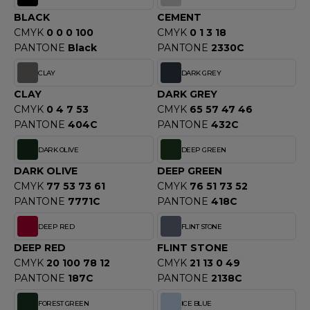
OUS-VETEMENTS
BLACK
CEMENT
HK
PORT
CMYK
0 0 0 100
CMYK
0 1 3 18
UST COOL
PANTONE
Black
PANTONE
2330C
WEAT-SHIRT
UST HOODS
CLAY
DARK GREY
ABLIER
CLAY
DARK GREY
UST T'S
CMYK
0 4 7 53
CMYK
65 57 47 46
EE-SHIRT
PANTONE
404C
PANTONE
432C
ENUE PROFESSIONNELLE
DARK OLIVE
DEEP GREEN
ARLOWSKY
ESTE - BLOUSON
DARK OLIVE
DEEP GREEN
ORNTEX
CMYK
77 53 73 61
CMYK
76 51 73 52
ORKWEAR
PANTONE
7771C
PANTONE
418C
DEEP RED
FLINT STONE
ABEL SERIE
DEEP RED
FLINT STONE
CMYK
20 100 78 12
CMYK
21 13 0 49
ARKWOOD
PANTONE
187C
PANTONE
2138C
FOREST GREEN
ICE BLUE