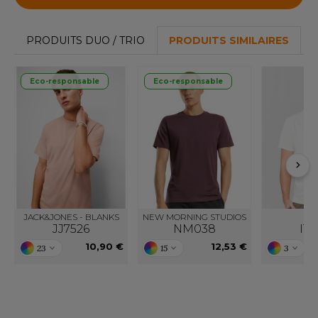
F CLOTHING
PRODUITS DUO / TRIO
PRODUITS SIMILAIRES
O DENIM
PIRO
Eco-responsable
Eco-responsable
PLASHMACS
TARWORLD
TEDMAN
TORMTECH
JACK&JONES - BLANKS
NEW MORNING STUDIOS
VE
JJ7526
NM038
IT6
EE JAYS
10,90 €
12,53 €
23
15
3
HE ONE TOWELLING
IGER