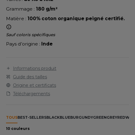
LEXFIT
ADE IN EUROPE
ROMOTIONNEL
Grammage :
180 g/m²
RONT ROW
O LABEL / TEAR AWAY
ESTAURATION
Matière :
100% coton organique peigné certifié.
RUIT OF THE LOOM
ANTALONS
ANTÉ
Sauf coloris spécifiques
RUIT OF THE LOOM VINTAGE
OLAIRE
PORT
Pays d’origine :
Inde
OLO
ILDAN
ULL
Informations produit
YJAMA
Guide des tailles
ENBURY
Origine et certificats
ECYCLÉ
Téléchargements
EROCK
AC SHOPPING
CHOOLWEAR
TOUS
BEST-SELLERS
BLACK
BLUE
BURGUNDY
GREEN
GREY
RED
WHI
ACK&JONES
OFTSHELL
10 couleurs
ACK&JONES - BLANKS