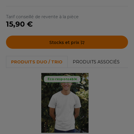
ACRON
ANTIS
Tarif conseillé de revente à la pièce
15,90 €
UMBLES
Stocks et prix
EUTRAL
PRODUITS DUO / TRIO
PRODUITS ASSOCIÉS
EW GEN
EW MORNING STUDIOS
Eco-responsable
AREDES SEGURIDAD
ARKS
EN DUICK