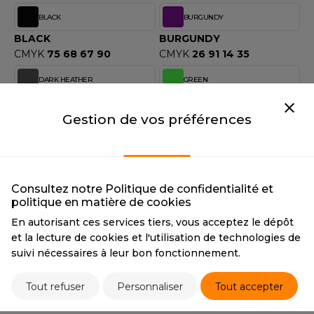
OUS-VETEMENTS
BLACK
BURGUNDY
HK
PORT
BLACK
BURGUNDY
UST COOL
CMYK
75 68 67 90
CMYK
26 91 14 35
WEAT-SHIRT
UST HOODS
DARK HEATHER
GREEN
ABLIER
DARK HEATHER
GREEN
UST T'S
EE-SHIRT
CMYK
0 5 4 67
CMYK
71 0 72 0
Gestion de vos préférences
ENUE PROFESSIONNELLE
NAVY
RED
ARLOWSKY
NAVY
RED
ESTE - BLOUSON
CMYK
95 72 15 67
CMYK
0 96 80 0
ORNTEX
Consultez notre Politique de confidentialité et
ORKWEAR
politique en matière de cookies
ROYAL
SPORT GREY
En autorisant ces services tiers, vous acceptez le dépôt
ROYAL
SPORT GREY
et la lecture de cookies et l'utilisation de technologies de
ABEL SERIE
CMYK
100 35 0 0
CMYK
1 1 0 25
suivi nécessaires à leur bon fonctionnement.
WHITE
YELLOW
ARKWOOD
Tout refuser
Personnaliser
Tout accepter
WHITE
YELLOW
CMYK
0 0 0 0
CMYK
0 22 93 0