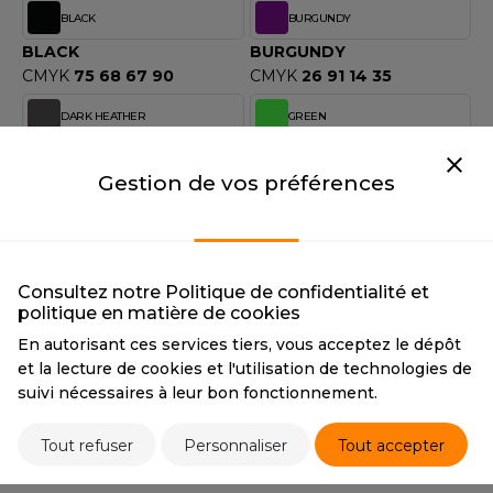
OUS-VETEMENTS
BLACK
BURGUNDY
HK
PORT
BLACK
BURGUNDY
UST COOL
CMYK
75 68 67 90
CMYK
26 91 14 35
WEAT-SHIRT
UST HOODS
DARK HEATHER
GREEN
ABLIER
DARK HEATHER
GREEN
UST T'S
CMYK
0 5 4 67
CMYK
71 0 72 0
EE-SHIRT
Gestion de vos préférences
NAVY
RED
ENUE PROFESSIONNELLE
ARLOWSKY
NAVY
RED
ESTE - BLOUSON
CMYK
95 72 15 67
CMYK
0 96 80 0
Consultez notre Politique de confidentialité et
ORNTEX
ORKWEAR
politique en matière de cookies
ROYAL
SPORT GREY
En autorisant ces services tiers, vous acceptez le dépôt
ROYAL
SPORT GREY
et la lecture de cookies et l'utilisation de technologies de
CMYK
100 35 0 0
CMYK
1 1 0 25
ABEL SERIE
suivi nécessaires à leur bon fonctionnement.
WHITE
YELLOW
ARKWOOD
WHITE
YELLOW
Tout refuser
Personnaliser
Tout accepter
CMYK
0 0 0 0
CMYK
0 22 93 0