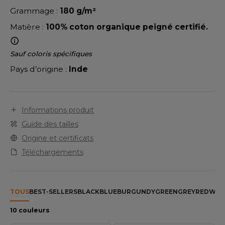
LEXFIT
ADE IN EUROPE
ROMOTIONNEL
Grammage :
180 g/m²
RONT ROW
O LABEL / TEAR AWAY
ESTAURATION
Matière :
100% coton organique peigné certifié.
RUIT OF THE LOOM
ANTALONS
ANTÉ
Sauf coloris spécifiques
RUIT OF THE LOOM VINTAGE
OLAIRE
PORT
Pays d’origine :
Inde
OLO
ILDAN
ULL
Informations produit
Guide des tailles
YJAMA
Origine et certificats
ENBURY
ECYCLÉ
Téléchargements
EROCK
AC SHOPPING
CHOOLWEAR
TOUS
BEST-SELLERS
BLACK
BLUE
BURGUNDY
GREEN
GREY
RED
WHI
ACK&JONES
OFTSHELL
10 couleurs
ACK&JONES - BLANKS