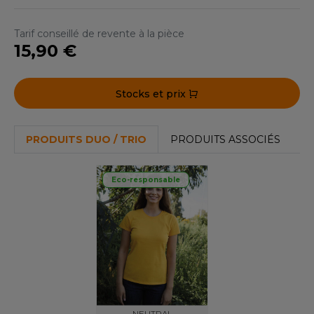
ACRON
Tarif conseillé de revente à la pièce
ANTIS
15,90 €
UMBLES
Stocks et prix
EUTRAL
PRODUITS DUO / TRIO
PRODUITS ASSOCIÉS
EW GEN
EW MORNING STUDIOS
Eco-responsable
AREDES SEGURIDAD
ARKS
EN DUICK
NEUTRAL