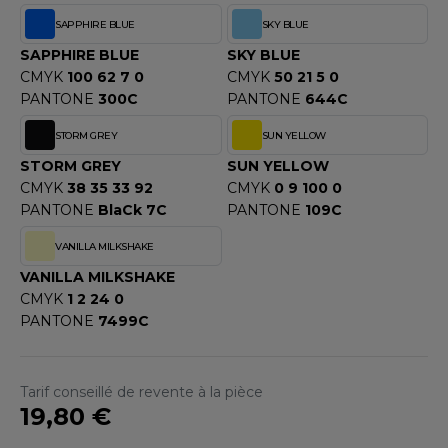
OMBO
SAPPHIRE BLUE
SKY BLUE
SAPPHIRE BLUE
SKY BLUE
OWEL CITY
CMYK
100 62 7 0
CMYK
50 21 5 0
PANTONE
300C
PANTONE
644C
ELILLA
STORM GREY
SUN YELLOW
STORM GREY
SUN YELLOW
ESTI
CMYK
38 35 33 92
CMYK
0 9 100 0
PANTONE
BlaCk 7C
PANTONE
109C
VANILLA MILKSHAKE
ESTFORD MILL
VANILLA MILKSHAKE
CMYK
1 2 24 0
PANTONE
7499C
OKO
Tarif conseillé de revente à la pièce
19,80 €