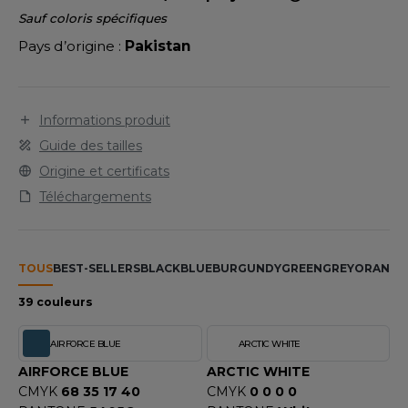
LEXFIT
ADE IN EUROPE
ROMOTIONNEL
Sauf coloris spécifiques
RONT ROW
Pays d’origine :
Pakistan
O LABEL / TEAR AWAY
ESTAURATION
RUIT OF THE LOOM
ANTALONS
ANTÉ
RUIT OF THE LOOM VINTAGE
OLAIRE
PORT
Informations produit
Guide des tailles
OLO
Origine et certificats
ILDAN
ULL
Téléchargements
YJAMA
ENBURY
ECYCLÉ
TOUS
BEST-SELLERS
BLACK
BLUE
BURGUNDY
GREEN
GREY
ORANGE
EROCK
AC SHOPPING
39 couleurs
CHOOLWEAR
AIRFORCE BLUE
ARCTIC WHITE
ACK&JONES
AIRFORCE BLUE
ARCTIC WHITE
OFTSHELL
CMYK
68 35 17 40
CMYK
0 0 0 0
ACK&JONES - BLANKS