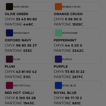
F CLOTHING
OLIVE GREEN
ORANGE CRUSH
OLIVE GREEN
ORANGE CRUSH
O DENIM
CMYK
33 43 80 82
CMYK
0 56 90 0
PANTONE
448C
PANTONE
1505C
PIRO
OXFORD NAVY
PEPPERMINT
PLASHMACS
OXFORD NAVY
PEPPERMINT
TARWORLD
CMYK
98 85 36 27
CMYK
44 0 20 0
PANTONE
533C
PANTONE
3242C
TEDMAN
PLUM
PURPLE
TORMTECH
PLUM
PURPLE
CMYK
43 81 60 42
CMYK
73 83 31 22
PANTONE
511C
PANTONE
2617C
EE JAYS
RED HOT CHILLI
ROYAL BLUE
HE ONE TOWELLING
RED HOT CHILLI
ROYAL BLUE
CMYK
5 100 55 28
CMYK
96 71 13 2
IGER
PANTONE
1945C
PANTONE
661C