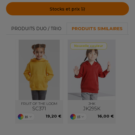
Stocks et prix
PRODUITS DUO / TRIO
PRODUITS SIMILAIRES
Nouvelle couleur
FRUIT OF THE LOOM
JHK
SC371
JK295K
19,20 €
16,00 €
16
15