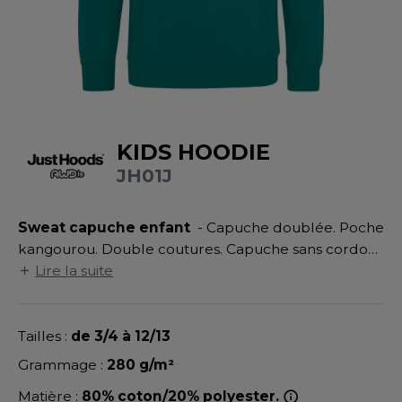
UILD YOUR BRAND
ATALOGUE
SPACES VERTS
MÉDIATHÈQUE
HASUBLE
STHÉTIQUE
ECORESPONSABLE
LUBCLASS
HAUSSURES
ÔTELLERIE
RAGHOPPERS
FIN DE SÉRIE
HEMISE
OGISTIQUE
KIDS HOODIE
OSTUME
ANUTENTION
JH01J
DEVENEZ REVENDEUR
COLOGIE
NFANT
ENUISIER
STEX
Sweat capuche enfant
- Capuche doublée. Poche
PONGE
ÉTALLURGIE
kangourou. Double coutures. Capuche sans cordon.
T SI ON L'APPELAIT FRANCIS
IN DE SERIE
ÉTIERS DE LA MER
Poignets et ourlet en bords côte. Intérieur en
Lire la suite
molleton brossé.
XCD BY PROMODORO
AUTE VISIBILITE
ODE
Tailles :
de 3/4 à 12/13
ES MODULABLES
EINTRE
Grammage :
280 g/m²
INDEN HALES
INGE DE MAISON
LOMBIER
Matière :
80% coton/20% polyester.