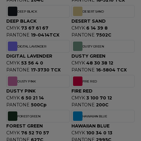
PANTONE
204C
PANTONE
18-5210 TCX
ACRON
DEEP BLACK
DESERT SAND
ANTIS
DEEP BLACK
DESERT SAND
CMYK
73 67 61 67
CMYK
6 14 39 8
UMBLES
PANTONE
19-0414TCX
PANTONE
7502C
DIGITAL LAVENDER
DUSTY GREEN
EUTRAL
DIGITAL LAVENDER
DUSTY GREEN
CMYK
53 56 4 0
CMYK
48 30 38 12
EW GEN
PANTONE
17-3730 TCX
PANTONE
16-5804 TCX
EW MORNING STUDIOS
DUSTY PINK
FIRE RED
DUSTY PINK
FIRE RED
CMYK
6 50 21 14
CMYK
3 100 70 12
AREDES SEGURIDAD
PANTONE
500Cp
PANTONE
200C
ARKS
FOREST GREEN
HAWAIIAN BLUE
FOREST GREEN
HAWAIIAN BLUE
EN DUICK
CMYK
76 52 70 57
CMYK
100 34 0 13
PANTONE
627C
PANTONE
2995C