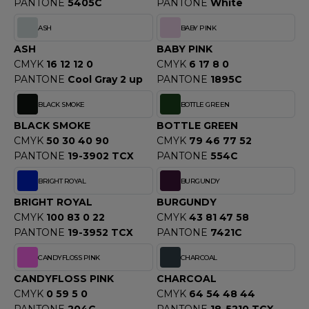
OUS-VETEMENTS
PANTONE
5405C
PANTONE
White
HK
ASH
BABY PINK
PORT
UST COOL
ASH
BABY PINK
WEAT-SHIRT
CMYK
16 12 12 0
CMYK
6 17 8 0
UST HOODS
PANTONE
Cool Gray 2 up
PANTONE
1895C
ABLIER
UST T'S
BLACK SMOKE
BOTTLE GREEN
EE-SHIRT
BLACK SMOKE
BOTTLE GREEN
ENUE PROFESSIONNELLE
CMYK
50 30 40 90
CMYK
79 46 77 52
ARLOWSKY
PANTONE
19-3902 TCX
PANTONE
554C
ESTE - BLOUSON
BRIGHT ROYAL
BURGUNDY
ORNTEX
ORKWEAR
BRIGHT ROYAL
BURGUNDY
CMYK
100 83 0 22
CMYK
43 81 47 58
PANTONE
19-3952 TCX
PANTONE
7421C
ABEL SERIE
CANDYFLOSS PINK
CHARCOAL
ARKWOOD
CANDYFLOSS PINK
CHARCOAL
CMYK
0 59 5 0
CMYK
64 54 48 44