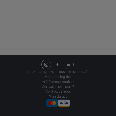
Une équipe à votre écoute
Notre équipe est présente du Lundi au
Vendredi de 8h00 à 18h00, sans
interruption.
2026 - Copyright - Tous droits réservés
Mentions légales
Préférences cookies
Qui sommes-nous ?
Contactez nous
Plan du site