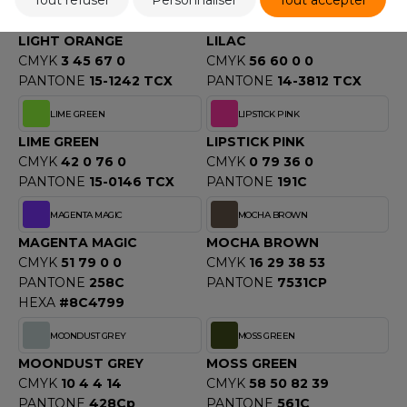
Tout refuser
Personnaliser
Tout accepter
LIGHT ORANGE
LILAC
LIGHT ORANGE
LILAC
CMYK
3 45 67 0
CMYK
56 60 0 0
PANTONE
15-1242 TCX
PANTONE
14-3812 TCX
LIME GREEN
LIPSTICK PINK
LIME GREEN
LIPSTICK PINK
CMYK
42 0 76 0
CMYK
0 79 36 0
PANTONE
15-0146 TCX
PANTONE
191C
MAGENTA MAGIC
MOCHA BROWN
MAGENTA MAGIC
MOCHA BROWN
CMYK
51 79 0 0
CMYK
16 29 38 53
PANTONE
258C
PANTONE
7531CP
HEXA
#8C4799
MOONDUST GREY
MOSS GREEN
MOONDUST GREY
MOSS GREEN
CMYK
10 4 4 14
CMYK
58 50 82 39
PANTONE
428Cp
PANTONE
561C