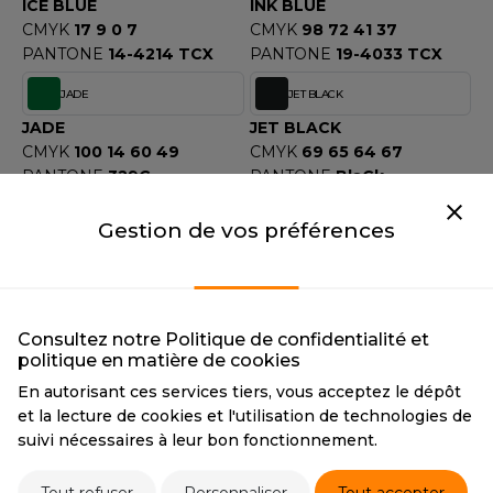
ICE BLUE
INK BLUE
CMYK
17 9 0 7
CMYK
98 72 41 37
PANTONE
14-4214 TCX
PANTONE
19-4033 TCX
JADE
JET BLACK
JADE
JET BLACK
CMYK
100 14 60 49
CMYK
69 65 64 67
PANTONE
329C
PANTONE
BlaCk
HEXA
#00685E
Gestion de vos préférences
KELLY GREEN
KHAKI
KELLY GREEN
KHAKI
CMYK
85 22 71 7
CMYK
0 10 25 28
PANTONE
347C
PANTONE
17-0636 TCX
Consultez notre Politique de confidentialité et
politique en matière de cookies
LAGOON BLUE
LAVENDER
En autorisant ces services tiers, vous acceptez le dépôt
LAGOON BLUE
LAVENDER
et la lecture de cookies et l'utilisation de technologies de
CMYK
82 27 37 10
CMYK
18 20 5 1
suivi nécessaires à leur bon fonctionnement.
PANTONE
18-4735 TCX
PANTONE
2563C
HEXA
#CBA3D8