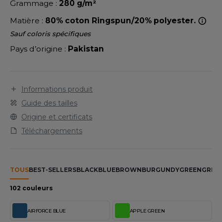
LEXFIT
Grammage :
280 g/m²
ADE IN EUROPE
ROMOTIONNEL
Matière :
80% coton Ringspun/20% polyester.
RONT ROW
O LABEL / TEAR AWAY
ESTAURATION
Sauf coloris spécifiques
RUIT OF THE LOOM
ANTALONS
ANTÉ
Pays d’origine :
Pakistan
RUIT OF THE LOOM VINTAGE
OLAIRE
PORT
OLO
Informations produit
ILDAN
Guide des tailles
ULL
Origine et certificats
YJAMA
Téléchargements
ENBURY
ECYCLÉ
EROCK
AC SHOPPING
TOUS
BEST-SELLERS
BLACK
BLUE
BROWN
BURGUNDY
GREEN
GREY
CHOOLWEAR
102 couleurs
ACK&JONES
OFTSHELL
AIRFORCE BLUE
APPLE GREEN
ACK&JONES - BLANKS