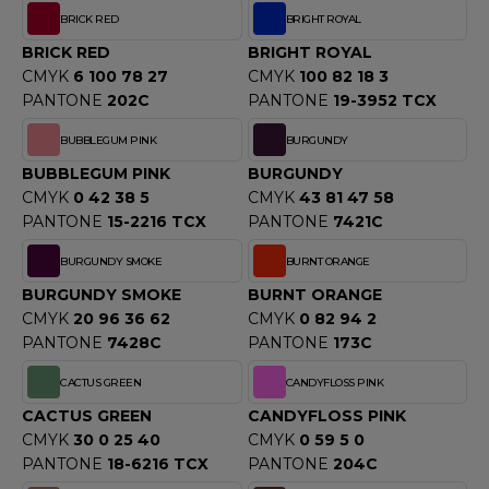
ACRON
BRICK RED
BRIGHT ROYAL
BRICK RED
BRIGHT ROYAL
ANTIS
CMYK
6 100 78 27
CMYK
100 82 18 3
PANTONE
202C
PANTONE
19-3952 TCX
UMBLES
BUBBLEGUM PINK
BURGUNDY
BUBBLEGUM PINK
BURGUNDY
EUTRAL
CMYK
0 42 38 5
CMYK
43 81 47 58
PANTONE
15-2216 TCX
PANTONE
7421C
EW GEN
BURGUNDY SMOKE
BURNT ORANGE
EW MORNING STUDIOS
BURGUNDY SMOKE
BURNT ORANGE
CMYK
20 96 36 62
CMYK
0 82 94 2
PANTONE
7428C
PANTONE
173C
AREDES SEGURIDAD
CACTUS GREEN
CANDYFLOSS PINK
ARKS
CACTUS GREEN
CANDYFLOSS PINK
CMYK
30 0 25 40
CMYK
0 59 5 0
EN DUICK
PANTONE
18-6216 TCX
PANTONE
204C