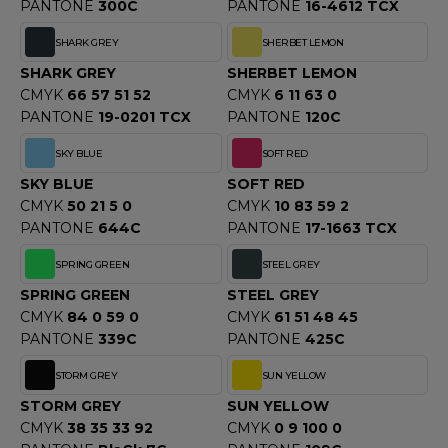
PANTONE
300C
PANTONE
16-4612 TCX
SHARK GREY
SHERBET LEMON
SHARK GREY
SHERBET LEMON
CMYK
66 57 51 52
CMYK
6 11 63 0
PANTONE
19-0201 TCX
PANTONE
120C
SKY BLUE
SOFT RED
SKY BLUE
SOFT RED
CMYK
50 21 5 0
CMYK
10 83 59 2
PANTONE
644C
PANTONE
17-1663 TCX
SPRING GREEN
STEEL GREY
SPRING GREEN
STEEL GREY
CMYK
84 0 59 0
CMYK
61 51 48 45
PANTONE
339C
PANTONE
425C
STORM GREY
SUN YELLOW
STORM GREY
SUN YELLOW
CMYK
38 35 33 92
CMYK
0 9 100 0