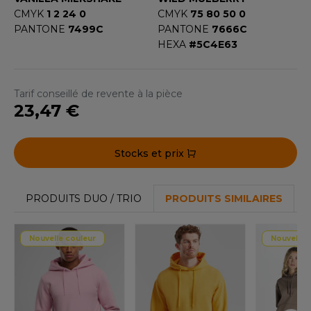
CMYK
1 2 24 0
CMYK
75 80 50 0
PANTONE
7499C
PANTONE
7666C
HEXA
#5C4E63
Tarif conseillé de revente à la pièce
23,47 €
Stocks et prix
PRODUITS DUO / TRIO
PRODUITS SIMILAIRES
Nouvelle couleur
Nouvelle 