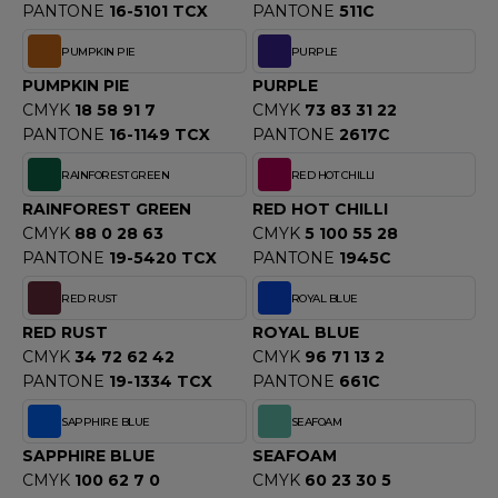
PANTONE
16-5101 TCX
PANTONE
511C
PUMPKIN PIE
PURPLE
PUMPKIN PIE
PURPLE
CMYK
18 58 91 7
CMYK
73 83 31 22
PANTONE
16-1149 TCX
PANTONE
2617C
RAINFOREST GREEN
RED HOT CHILLI
RAINFOREST GREEN
RED HOT CHILLI
CMYK
88 0 28 63
CMYK
5 100 55 28
PANTONE
19-5420 TCX
PANTONE
1945C
RED RUST
ROYAL BLUE
RED RUST
ROYAL BLUE
CMYK
34 72 62 42
CMYK
96 71 13 2
PANTONE
19-1334 TCX
PANTONE
661C
SAPPHIRE BLUE
SEAFOAM
SAPPHIRE BLUE
SEAFOAM
CMYK
100 62 7 0
CMYK
60 23 30 5