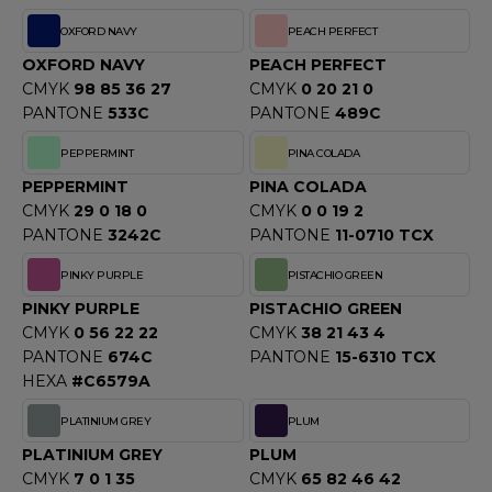
OXFORD NAVY
PEACH PERFECT
OXFORD NAVY
PEACH PERFECT
CMYK
98 85 36 27
CMYK
0 20 21 0
PANTONE
533C
PANTONE
489C
PEPPERMINT
PINA COLADA
PEPPERMINT
PINA COLADA
CMYK
29 0 18 0
CMYK
0 0 19 2
PANTONE
3242C
PANTONE
11-0710 TCX
PINKY PURPLE
PISTACHIO GREEN
PINKY PURPLE
PISTACHIO GREEN
CMYK
0 56 22 22
CMYK
38 21 43 4
PANTONE
674C
PANTONE
15-6310 TCX
HEXA
#C6579A
PLATINIUM GREY
PLUM
PLATINIUM GREY
PLUM
CMYK
7 0 1 35
CMYK
65 82 46 42