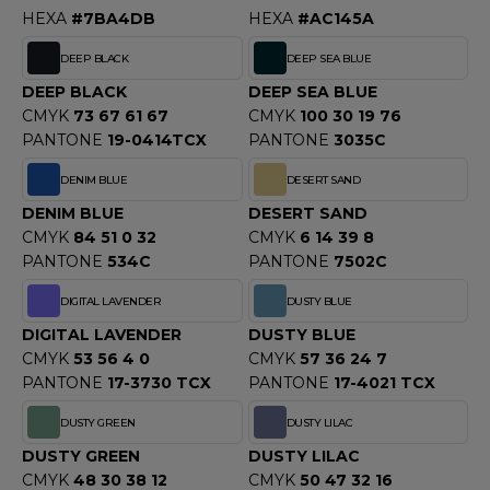
HEXA
#7BA4DB
HEXA
#AC145A
F CLOTHING
DEEP BLACK
DEEP SEA BLUE
O DENIM
DEEP BLACK
DEEP SEA BLUE
CMYK
73 67 61 67
CMYK
100 30 19 76
PIRO
PANTONE
19-0414TCX
PANTONE
3035C
PLASHMACS
DENIM BLUE
DESERT SAND
TARWORLD
DENIM BLUE
DESERT SAND
CMYK
84 51 0 32
CMYK
6 14 39 8
TEDMAN
PANTONE
534C
PANTONE
7502C
TORMTECH
DIGITAL LAVENDER
DUSTY BLUE
DIGITAL LAVENDER
DUSTY BLUE
CMYK
53 56 4 0
CMYK
57 36 24 7
EE JAYS
PANTONE
17-3730 TCX
PANTONE
17-4021 TCX
HE ONE TOWELLING
DUSTY GREEN
DUSTY LILAC
DUSTY GREEN
DUSTY LILAC
IGER
CMYK
48 30 38 12
CMYK
50 47 32 16