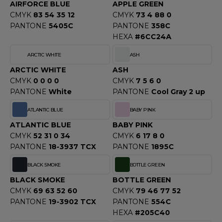
OUS-VETEMENTS
AIRFORCE BLUE
APPLE GREEN
HK
CMYK
83 54 35 12
CMYK
73 4 88 0
PORT
PANTONE
5405C
PANTONE
358C
UST COOL
HEXA
#6CC24A
WEAT-SHIRT
UST HOODS
ARCTIC WHITE
ASH
ABLIER
ARCTIC WHITE
ASH
UST T'S
EE-SHIRT
CMYK
0 0 0 0
CMYK
7 5 6 0
PANTONE
White
PANTONE
Cool Gray 2 up
ENUE PROFESSIONNELLE
ATLANTIC BLUE
BABY PINK
ARLOWSKY
ESTE - BLOUSON
ATLANTIC BLUE
BABY PINK
ORNTEX
CMYK
52 31 0 34
CMYK
6 17 8 0
ORKWEAR
PANTONE
18-3937 TCX
PANTONE
1895C
BLACK SMOKE
BOTTLE GREEN
ABEL SERIE
BLACK SMOKE
BOTTLE GREEN
ARKWOOD
CMYK
69 63 52 60
CMYK
79 46 77 52
PANTONE
19-3902 TCX
PANTONE
554C
HEXA
#205C40