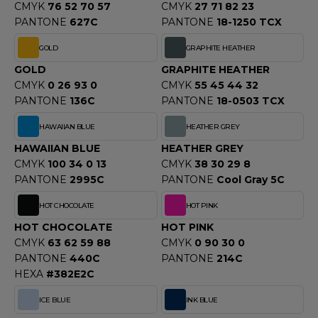
CMYK
76 52 70 57
CMYK
27 71 82 23
PANTONE
627C
PANTONE
18-1250 TCX
GOLD
GRAPHITE HEATHER
GOLD
GRAPHITE HEATHER
CMYK
0 26 93 0
CMYK
55 45 44 32
PANTONE
136C
PANTONE
18-0503 TCX
HAWAIIAN BLUE
HEATHER GREY
HAWAIIAN BLUE
HEATHER GREY
CMYK
100 34 0 13
CMYK
38 30 29 8
PANTONE
2995C
PANTONE
Cool Gray 5C
HOT CHOCOLATE
HOT PINK
HOT CHOCOLATE
HOT PINK
CMYK
63 62 59 88
CMYK
0 90 30 0
PANTONE
440C
PANTONE
214C
HEXA
#382E2C
ICE BLUE
INK BLUE