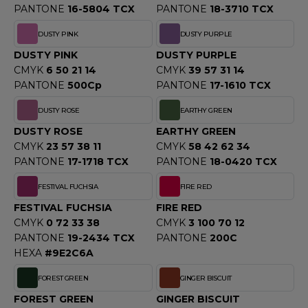
PANTONE
16-5804 TCX
PANTONE
18-3710 TCX
OMBO
DUSTY PINK
DUSTY PURPLE
OWEL CITY
DUSTY PINK
DUSTY PURPLE
CMYK
6 50 21 14
CMYK
39 57 31 14
PANTONE
500Cp
PANTONE
17-1610 TCX
ELILLA
DUSTY ROSE
EARTHY GREEN
ESTI
DUSTY ROSE
EARTHY GREEN
CMYK
23 57 38 11
CMYK
58 42 62 34
PANTONE
17-1718 TCX
PANTONE
18-0420 TCX
ESTFORD MILL
FESTIVAL FUCHSIA
FIRE RED
FESTIVAL FUCHSIA
FIRE RED
CMYK
0 72 33 38
CMYK
3 100 70 12
OKO
PANTONE
19-2434 TCX
PANTONE
200C
HEXA
#9E2C6A
FOREST GREEN
GINGER BISCUIT
FOREST GREEN
GINGER BISCUIT