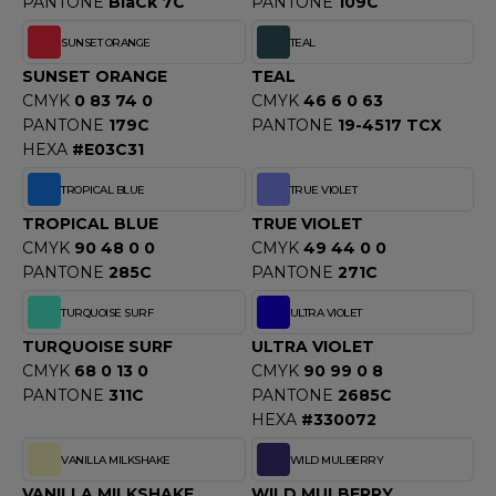
PANTONE
BlaCk 7C
PANTONE
109C
SUNSET ORANGE
TEAL
SUNSET ORANGE
TEAL
CMYK
0 83 74 0
CMYK
46 6 0 63
PANTONE
179C
PANTONE
19-4517 TCX
HEXA
#E03C31
TROPICAL BLUE
TRUE VIOLET
TROPICAL BLUE
TRUE VIOLET
CMYK
90 48 0 0
CMYK
49 44 0 0
PANTONE
285C
PANTONE
271C
TURQUOISE SURF
ULTRA VIOLET
TURQUOISE SURF
ULTRA VIOLET
CMYK
68 0 13 0
CMYK
90 99 0 8
PANTONE
311C
PANTONE
2685C
HEXA
#330072
VANILLA MILKSHAKE
WILD MULBERRY
VANILLA MILKSHAKE
WILD MULBERRY