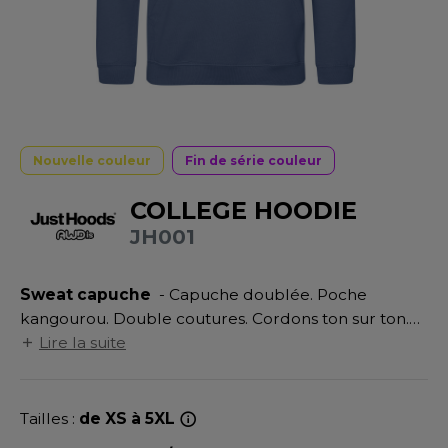
UILD YOUR BRAND
ATALOGUE
SPACES VERTS
MÉDIATHÈQUE
HASUBLE
STHÉTIQUE
ECORESPONSABLE
LUBCLASS
HAUSSURES
ÔTELLERIE
RAGHOPPERS
FIN DE SÉRIE
HEMISE
OGISTIQUE
Nouvelle couleur
Fin de série couleur
OSTUME
ANUTENTION
DEVENEZ REVENDEUR
COLLEGE HOODIE
COLOGIE
NFANT
ENUISIER
JH001
STEX
PONGE
ÉTALLURGIE
T SI ON L'APPELAIT FRANCIS
Sweat capuche
- Capuche doublée. Poche
IN DE SERIE
ÉTIERS DE LA MER
kangourou. Double coutures. Cordons ton sur ton.
XCD BY PROMODORO
AUTE VISIBILITE
ODE
Poignets et ourlet en bords côte. Étiquette
Lire la suite
détachable.
ES MODULABLES
EINTRE
INDEN HALES
Tailles :
de XS à 5XL
INGE DE MAISON
LOMBIER