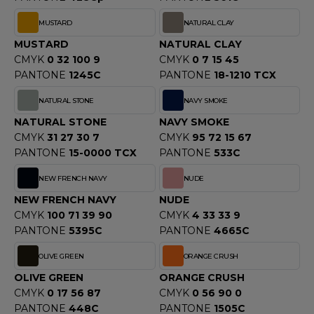
MUSTARD
NATURAL CLAY
MUSTARD
NATURAL CLAY
CMYK
0 32 100 9
CMYK
0 7 15 45
PANTONE
1245C
PANTONE
18-1210 TCX
NATURAL STONE
NAVY SMOKE
NATURAL STONE
NAVY SMOKE
CMYK
31 27 30 7
CMYK
95 72 15 67
PANTONE
15-0000 TCX
PANTONE
533C
NEW FRENCH NAVY
NUDE
NEW FRENCH NAVY
NUDE
CMYK
100 71 39 90
CMYK
4 33 33 9
PANTONE
5395C
PANTONE
4665C
OLIVE GREEN
ORANGE CRUSH
OLIVE GREEN
ORANGE CRUSH
CMYK
0 17 56 87
CMYK
0 56 90 0
PANTONE
448C
PANTONE
1505C