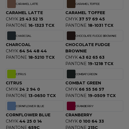
ROMODORO
CARAMEL LATTE
CARAMEL TOFFEE
CARAMEL LATTE
CARAMEL TOFFEE
CMYK
25 43 52 15
CMYK
37 57 69 45
UADRA
PANTONE
16-1323 TCX
PANTONE
18-1031 TCX
CHARCOAL
CHOCOLATE FUDGE BROWNIE
CHARCOAL
CHOCOLATE FUDGE
EFERENCE TEXTILE
CMYK
64 54 48 44
BROWNIE
EGATTA
PANTONE
18-5210 TCX
CMYK
43 62 65 63
PANTONE
19-1218 TCX
ESULT
CITRUS
COMBAT GREEN
ICA LEWIS
CITRUS
COMBAT GREEN
CMYK
24 2 94 0
CMYK
66 55 56 57
USSELL ATHLETIC®
PANTONE
13-0650 TCX
PANTONE
19-0509 TCX
USSELL ATHLETIC® COLLECTION
CORNFLOWER BLUE
CRANBERRY
CORNFLOWER BLUE
CRANBERRY
CMYK
44 25 0 14
CMYK
0 100 64 33
ANS ETIQUETTE
PANTONE
659C
PANTONE
215C