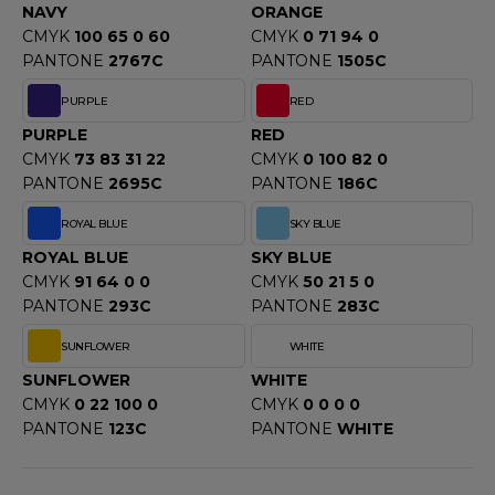
ROMODORO
NAVY
ORANGE
CMYK
100 65 0 60
CMYK
0 71 94 0
PANTONE
2767C
PANTONE
1505C
UADRA
PURPLE
RED
PURPLE
RED
CMYK
73 83 31 22
CMYK
0 100 82 0
EFERENCE TEXTILE
PANTONE
2695C
PANTONE
186C
EGATTA
ROYAL BLUE
SKY BLUE
ROYAL BLUE
SKY BLUE
ESULT
CMYK
91 64 0 0
CMYK
50 21 5 0
ICA LEWIS
PANTONE
293C
PANTONE
283C
SUNFLOWER
WHITE
USSELL ATHLETIC®
SUNFLOWER
WHITE
USSELL ATHLETIC® COLLECTION
CMYK
0 22 100 0
CMYK
0 0 0 0
PANTONE
123C
PANTONE
WHITE
ANS ETIQUETTE