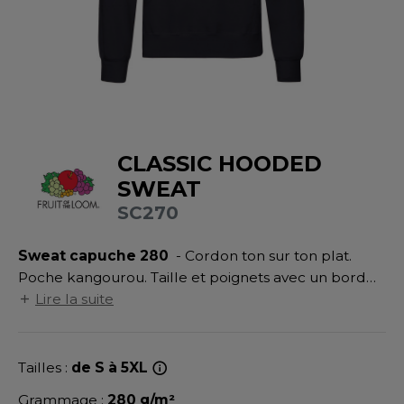
UILD YOUR BRAND
ATALOGUE
SPACES VERTS
MÉDIATHÈQUE
HASUBLE
STHÉTIQUE
ECORESPONSABLE
LUBCLASS
HAUSSURES
ÔTELLERIE
RAGHOPPERS
FIN DE SÉRIE
HEMISE
OGISTIQUE
CLASSIC HOODED
OSTUME
ANUTENTION
DEVENEZ REVENDEUR
SWEAT
COLOGIE
NFANT
ENUISIER
SC270
STEX
PONGE
ÉTALLURGIE
Sweat capuche 280
- Cordon ton sur ton plat.
T SI ON L'APPELAIT FRANCIS
IN DE SERIE
ÉTIERS DE LA MER
Poche kangourou. Taille et poignets avec un bord
XCD BY PROMODORO
côte en coton/Lycra® pour une meilleure tenue.
Lire la suite
AUTE VISIBILITE
ODE
Capuche doublée.
ES MODULABLES
EINTRE
Tailles :
de S à 5XL
INDEN HALES
INGE DE MAISON
LOMBIER
Grammage :
280 g/m²