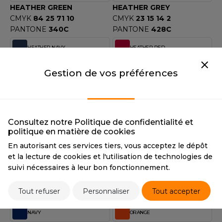
ACRON
HEATHER GREEN
HEATHER GREY
CMYK
84 25 71 10
CMYK
23 15 14 2
ANTIS
PANTONE
340C
PANTONE
428C
UMBLES
HEATHER NAVY
HEATHER RED
HEATHER NAVY
HEATHER RED
Gestion de vos préférences
CMYK
71 56 32 50
CMYK
15 100 77 4
PANTONE
533C
PANTONE
7419C
EUTRAL
HEATHER ROYAL
KELLY GREEN
EW GEN
HEATHER ROYAL
KELLY GREEN
Consultez notre Politique de confidentialité et
EW MORNING STUDIOS
CMYK
94 78 0 0
CMYK
85 22 71 7
politique en matière de cookies
PANTONE
2728C
PANTONE
340C
En autorisant ces services tiers, vous acceptez le dépôt
et la lecture de cookies et l'utilisation de technologies de
LIGHT GRAPHITE
LIGHT PINK
AREDES SEGURIDAD
suivi nécessaires à leur bon fonctionnement.
LIGHT GRAPHITE
LIGHT PINK
ARKS
CMYK
62 53 53 51
CMYK
0 34 5 0
Tout refuser
Personnaliser
Tout accepter
PANTONE
446C
PANTONE
671C
EN DUICK
NAVY
ORANGE