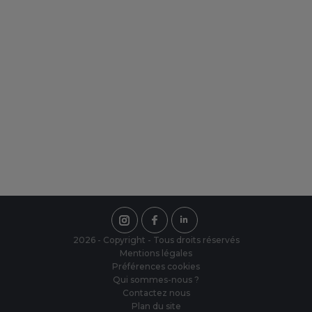
De nouveaux services, de nouvelles
possibilités, découvrez ici ce
qu'IMBRETEX peut vous offrir de
nouveau.
Une équipe à votre écoute
Notre équipe est présente du Lundi au
Vendredi de 8h00 à 18h00, sans
interruption.
2026 - Copyright - Tous droits réservés
Mentions légales
Préférences cookies
Qui sommes-nous ?
Contactez nous
Plan du site