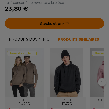
Tarif conseillé de revente à la pièce
F CLOTHING
23,80 €
O DENIM
Stocks et prix
PIRO
PLASHMACS
PRODUITS DUO / TRIO
PRODUITS SIMILAIRES
TARWORLD
Nouvelle couleur
Nouvelle 
TEDMAN
TORMTECH
EE JAYS
HE ONE TOWELLING
JHK
VESTI
BUILD YO
IGER
JK295
IT475
BY