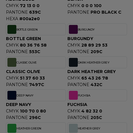
OUS-VETEMENTS
CMYK
72 13 0 0
CMYK
0 0 0 100
HK
PANTONE
639C
PANTONE
PRO BLACK C
PORT
HEXA
#00a2e0
UST COOL
WEAT-SHIRT
BOTTLE GREEN
BURGUNDY
UST HOODS
ABLIER
BOTTLE GREEN
BURGUNDY
UST T'S
CMYK
80 36 76 58
CMYK
28 89 29 53
EE-SHIRT
PANTONE
553C
PANTONE
209C
ENUE PROFESSIONNELLE
CLASSIC OLIVE
DARK HEATHER GREY
ARLOWSKY
CLASSIC OLIVE
DARK HEATHER GREY
ESTE - BLOUSON
CMYK
51 37 60 33
CMYK
65 43 26 78
ORNTEX
ORKWEAR
PANTONE
7497C
PANTONE
432C
DEEP NAVY
FUCHSIA
ABEL SERIE
DEEP NAVY
FUCHSIA
CMYK
100 70 0 80
CMYK
4 82 32 0
ARKWOOD
PANTONE
296C
PANTONE
205C
HEATHER GREEN
HEATHER GREY