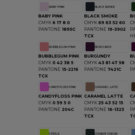
S
BABY PINK
BLACK SMOKE
SANS ETIQUETTE
BABY PINK
BLACK SMOKE
B
CMYK
6 17 8 0
CMYK
69 63 52 60
C
PANTONE
1895C
PANTONE
19-3902
P
TCX
H
BUBBLEGUM PINK
BURGUNDY
BUBBLEGUM PINK
BURGUNDY
B
CMYK
0 42 38 5
CMYK
43 81 47 58
C
PANTONE
15-2216
PANTONE
7421C
P
TCX
CANDYFLOSS PINK
CARAMEL LATTE
CANDYFLOSS PINK
CARAMEL LATTE
C
CMYK
0 59 5 0
CMYK
25 43 52 15
C
PANTONE
204C
PANTONE
16-1323
P
TCX
T
CITRUS
COMBAT GREEN