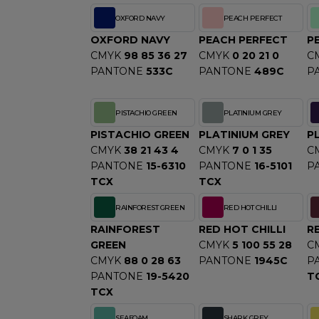
OXFORD NAVY
PEACH PERFECT
OXFORD NAVY
PEACH PERFECT
P
CMYK
98 85 36 27
CMYK
0 20 21 0
C
PANTONE
533C
PANTONE
489C
P
PISTACHIO GREEN
PLATINIUM GREY
PISTACHIO GREEN
PLATINIUM GREY
P
CMYK
38 21 43 4
CMYK
7 0 1 35
C
PANTONE
15-6310
PANTONE
16-5101
P
TCX
TCX
RAINFOREST GREEN
RED HOT CHILLI
RAINFOREST
RED HOT CHILLI
R
GREEN
CMYK
5 100 55 28
C
CMYK
88 0 28 63
PANTONE
1945C
P
PANTONE
19-5420
T
TCX
SEAFOAM
SHARK GREY