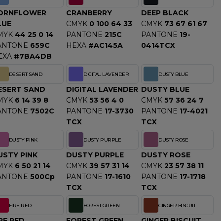
ORNFLOWER
CRANBERRY
DEEP BLACK
LUE
CMYK
0 100 64 33
CMYK
73 67 61 67
MYK
44 25 0 14
PANTONE
215C
PANTONE
19-
ANTONE
659C
HEXA
#AC145A
0414TCX
EXA
#7BA4DB
DESERT SAND
DIGITAL LAVENDER
DUSTY BLUE
ESERT SAND
DIGITAL LAVENDER
DUSTY BLUE
MYK
6 14 39 8
CMYK
53 56 4 0
CMYK
57 36 24 7
ANTONE
7502C
PANTONE
17-3730
PANTONE
17-4021
TCX
TCX
DUSTY PINK
DUSTY PURPLE
DUSTY ROSE
USTY PINK
DUSTY PURPLE
DUSTY ROSE
MYK
6 50 21 14
CMYK
39 57 31 14
CMYK
23 57 38 11
ANTONE
500Cp
PANTONE
17-1610
PANTONE
17-1718
TCX
TCX
FIRE RED
FOREST GREEN
GINGER BISCUIT
RE RED
FOREST GREEN
GINGER BISCUIT