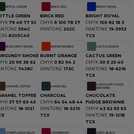
BOTTLE GREEN
BRICK RED
BRIGHT ROYAL
OTTLE GREEN
BRICK RED
BRIGHT ROYAL
MYK
79 46 77 52
CMYK
6 100 78 27
CMYK
100 82 18 3
ANTONE
554C
PANTONE
202C
PANTONE
19-3952
EXA
#205C40
TCX
BURGUNDY SMOKE
BURNT ORANGE
CACTUS GREEN
URGUNDY SMOKE
BURNT ORANGE
CACTUS GREEN
MYK
20 96 36 62
CMYK
0 82 94 2
CMYK
30 0 25 40
ANTONE
7428C
PANTONE
173C
PANTONE
18-6216
TCX
CHOCOLATE FUDGE
CARAMEL TOFFEE
CHARCOAL
BROWNIE
ARAMEL TOFFEE
CHARCOAL
CHOCOLATE
MYK
37 57 69 45
CMYK
64 54 48 44
FUDGE BROWNIE
ANTONE
18-1031
PANTONE
18-5210
CMYK
43 62 65 63
CX
TCX
PANTONE
19-1218
TCX
CORNFLOWER BLUE
CRANBERRY
DEEP BLACK