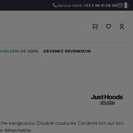
Service client :
+33 2 98 91 08 08
SABLE
FIN DE SÉRIE
DEVENEZ REVENDEUR
PEINTRE
SOFTSHELL
SF CLOTHING
PLOMBIER
SOUS-VETEMENTS
SO DENIM
PROMOTIONNEL
SPORT
SPIRO
he kangourou. Double coutures. Cordons ton sur ton.
RESTAURATION
SWEAT-SHIRT
SPLASHMACS
te détachable.
SANTÉ
TABLIER