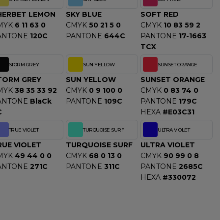
HERBET LEMON
SKY BLUE
SOFT RED
MYK
6 11 63 0
CMYK
50 21 5 0
CMYK
10 83 59 2
ANTONE
120C
PANTONE
644C
PANTONE
17-1663
TCX
STORM GREY
SUN YELLOW
SUNSET ORANGE
TORM GREY
SUN YELLOW
SUNSET ORANGE
MYK
38 35 33 92
CMYK
0 9 100 0
CMYK
0 83 74 0
ANTONE
BlaCk
PANTONE
109C
PANTONE
179C
C
HEXA
#E03C31
TRUE VIOLET
TURQUOISE SURF
ULTRA VIOLET
RUE VIOLET
TURQUOISE SURF
ULTRA VIOLET
MYK
49 44 0 0
CMYK
68 0 13 0
CMYK
90 99 0 8
ANTONE
271C
PANTONE
311C
PANTONE
2685C
HEXA
#330072