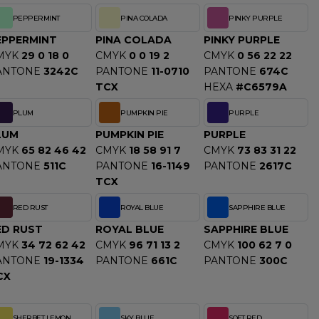
PEPPERMINT
PINA COLADA
PINKY PURPLE
EPPERMINT
PINA COLADA
PINKY PURPLE
MYK
29 0 18 0
CMYK
0 0 19 2
CMYK
0 56 22 22
ANTONE
3242C
PANTONE
11-0710
PANTONE
674C
TCX
HEXA
#C6579A
PLUM
PUMPKIN PIE
PURPLE
LUM
PUMPKIN PIE
PURPLE
MYK
65 82 46 42
CMYK
18 58 91 7
CMYK
73 83 31 22
ANTONE
511C
PANTONE
16-1149
PANTONE
2617C
TCX
RED RUST
ROYAL BLUE
SAPPHIRE BLUE
ED RUST
ROYAL BLUE
SAPPHIRE BLUE
MYK
34 72 62 42
CMYK
96 71 13 2
CMYK
100 62 7 0
ANTONE
19-1334
PANTONE
661C
PANTONE
300C
CX
SHERBET LEMON
SKY BLUE
SOFT RED