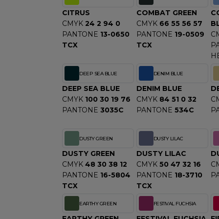
CITRUS
COMBAT GREEN
C
CMYK
24 2 94 0
CMYK
66 55 56 57
B
PANTONE
13-0650
PANTONE
19-0509
C
TCX
TCX
P
H
DEEP SEA BLUE
DENIM BLUE
DEEP SEA BLUE
DENIM BLUE
D
CMYK
100 30 19 76
CMYK
84 51 0 32
C
PANTONE
3035C
PANTONE
534C
P
DUSTY GREEN
DUSTY LILAC
DUSTY GREEN
DUSTY LILAC
D
CMYK
48 30 38 12
CMYK
50 47 32 16
C
PANTONE
16-5804
PANTONE
18-3710
P
TCX
TCX
EARTHY GREEN
FESTIVAL FUCHSIA
EARTHY GREEN
FESTIVAL FUCHSIA
FI