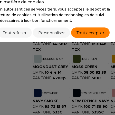
n matière de cookies
CMYK
85 22 71 7
CMYK
0 10 25 28
C
n autorisant ces services tiers, vous acceptez le dépôt et la
PANTONE
347C
PANTONE
17-0636
P
ecture de cookies et l'utilisation de technologies de suivi
TCX
T
écessaires à leur bon fonctionnement.
LILAC
LIME GREEN
Tout refuser
Personnaliser
Tout accepter
LILAC
LIME GREEN
LI
CMYK
56 60 0 0
CMYK
42 0 76 0
C
PANTONE
14-3812
PANTONE
15-0146
P
TCX
TCX
MOONDUST GREY
MOSS GREEN
MOONDUST GREY
MOSS GREEN
M
CMYK
10 4 4 14
CMYK
58 50 82 39
C
PANTONE
428Cp
PANTONE
561C
P
NAVY SMOKE
NEW FRENCH NAVY
NAVY SMOKE
NEW FRENCH NAVY
N
CMYK
95 72 15 67
CMYK
100 71 39 90
C
PANTONE
533C
PANTONE
5395C
P