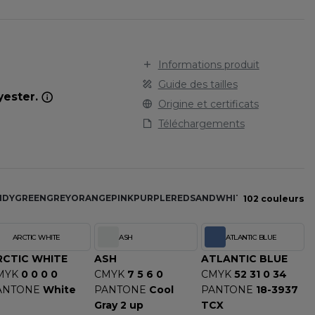
STARWORLD
SPORT
TEE-SHIRT
STEDMAN
TENUE PROFESSIONNELLE
STORMTECH
VESTE - BLOUSON
T
Informations produit
WORKWEAR
TEE JAYS
Guide des tailles
yester.
THE ONE TOWELLING
Origine et certificats
TIGER
Téléchargements
TOMBO
TOWEL CITY
V
NDY
GREEN
GREY
ORANGE
PINK
PURPLE
RED
SAND
WHITE
YELLOW
102 couleurs
VELILLA
VESTI
ARCTIC WHITE
ASH
ATLANTIC BLUE
W
RCTIC WHITE
ASH
ATLANTIC BLUE
WESTFORD MILL
MYK
0 0 0 0
CMYK
7 5 6 0
CMYK
52 31 0 34
Y
ANTONE
White
PANTONE
Cool
PANTONE
18-3937
Gray 2 up
TCX
ECTION
YOKO