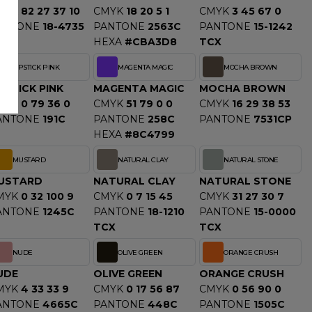
MYK
82 27 37 10
CMYK
18 20 5 1
CMYK
3 45 67 0
ANTONE
18-4735
PANTONE
2563C
PANTONE
15-1242
CX
HEXA
#CBA3D8
TCX
LIPSTICK PINK
MAGENTA MAGIC
MOCHA BROWN
PSTICK PINK
MAGENTA MAGIC
MOCHA BROWN
MYK
0 79 36 0
CMYK
51 79 0 0
CMYK
16 29 38 53
ANTONE
191C
PANTONE
258C
PANTONE
7531CP
HEXA
#8C4799
MUSTARD
NATURAL CLAY
NATURAL STONE
USTARD
NATURAL CLAY
NATURAL STONE
MYK
0 32 100 9
CMYK
0 7 15 45
CMYK
31 27 30 7
ANTONE
1245C
PANTONE
18-1210
PANTONE
15-0000
TCX
TCX
NUDE
OLIVE GREEN
ORANGE CRUSH
UDE
OLIVE GREEN
ORANGE CRUSH
MYK
4 33 33 9
CMYK
0 17 56 87
CMYK
0 56 90 0
ANTONE
4665C
PANTONE
448C
PANTONE
1505C