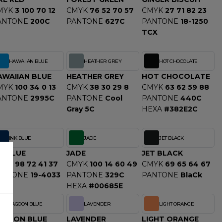
MYK
3 100 70 12
CMYK
76 52 70 57
CMYK
27 71 82 23
ANTONE
200C
PANTONE
627C
PANTONE
18-1250
TCX
HAWAIIAN BLUE
HEATHER GREY
HOT CHOCOLATE
AWAIIAN BLUE
HEATHER GREY
HOT CHOCOLATE
MYK
100 34 0 13
CMYK
38 30 29 8
CMYK
63 62 59 88
ANTONE
2995C
PANTONE
Cool
PANTONE
440C
Gray 5C
HEXA
#382E2C
INK BLUE
JADE
JET BLACK
K BLUE
JADE
JET BLACK
MYK
98 72 41 37
CMYK
100 14 60 49
CMYK
69 65 64 67
ANTONE
19-4033
PANTONE
329C
PANTONE
BlaCk
CX
HEXA
#00685E
LAGOON BLUE
LAVENDER
LIGHT ORANGE
AGOON BLUE
LAVENDER
LIGHT ORANGE