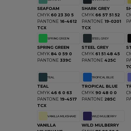
SEAFOAM
SHARK GREY
S
CMYK
60 23 30 5
CMYK
66 57 51 52
C
PANTONE
16-4612
PANTONE
19-0201
P
TCX
TCX
SPRING GREEN
STEEL GREY
SPRING GREEN
STEEL GREY
S
CMYK
84 0 59 0
CMYK
61 51 48 45
C
PANTONE
339C
PANTONE
425C
P
7
TEAL
TROPICAL BLUE
TEAL
TROPICAL BLUE
T
CMYK
46 6 0 63
CMYK
90 48 0 0
C
PANTONE
19-4517
PANTONE
285C
P
TCX
VANILLA MILKSHAKE
WILD MULBERRY
VANILLA
WILD MULBERRY