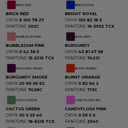
ACRON
BRICK RED
BRIGHT ROYAL
BRICK RED
BRIGHT ROYAL
ANTIS
CMYK
6 100 78 27
CMYK
100 82 18 3
PANTONE
202C
PANTONE
19-3952 TCX
UMBLES
BUBBLEGUM PINK
BURGUNDY
BUBBLEGUM PINK
BURGUNDY
EUTRAL
CMYK
0 42 38 5
CMYK
43 81 47 58
PANTONE
15-2216 TCX
PANTONE
7421C
EW GEN
BURGUNDY SMOKE
BURNT ORANGE
EW MORNING STUDIOS
BURGUNDY SMOKE
BURNT ORANGE
CMYK
20 96 36 62
CMYK
0 82 94 2
PANTONE
7428C
PANTONE
173C
AREDES SEGURIDAD
CACTUS GREEN
CANDYFLOSS PINK
ARKS
CACTUS GREEN
CANDYFLOSS PINK
CMYK
30 0 25 40
CMYK
0 59 5 0
EN DUICK
PANTONE
18-6216 TCX
PANTONE
204C