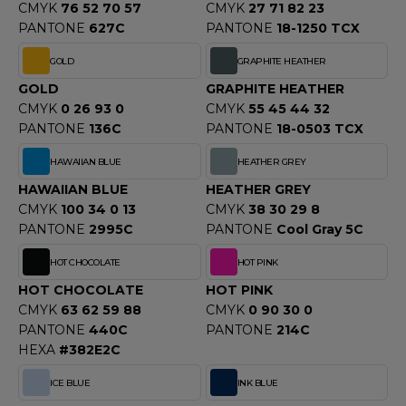
CMYK
76 52 70 57
CMYK
27 71 82 23
PANTONE
627C
PANTONE
18-1250 TCX
GOLD
GRAPHITE HEATHER
GOLD
GRAPHITE HEATHER
CMYK
0 26 93 0
CMYK
55 45 44 32
PANTONE
136C
PANTONE
18-0503 TCX
HAWAIIAN BLUE
HEATHER GREY
HAWAIIAN BLUE
HEATHER GREY
CMYK
100 34 0 13
CMYK
38 30 29 8
PANTONE
2995C
PANTONE
Cool Gray 5C
HOT CHOCOLATE
HOT PINK
HOT CHOCOLATE
HOT PINK
CMYK
63 62 59 88
CMYK
0 90 30 0
PANTONE
440C
PANTONE
214C
HEXA
#382E2C
ICE BLUE
INK BLUE