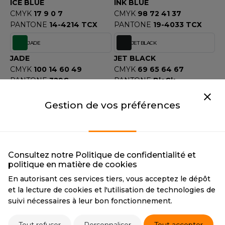
ICE BLUE
INK BLUE
CMYK
17 9 0 7
CMYK
98 72 41 37
PANTONE
14-4214 TCX
PANTONE
19-4033 TCX
JADE
JET BLACK
JADE
JET BLACK
CMYK
100 14 60 49
CMYK
69 65 64 67
PANTONE
329C
PANTONE
BlaCk
HEXA
#00685E
Gestion de vos préférences
KELLY GREEN
KHAKI
KELLY GREEN
KHAKI
CMYK
85 22 71 7
CMYK
0 10 25 28
PANTONE
347C
PANTONE
17-0636 TCX
Consultez notre Politique de confidentialité et
politique en matière de cookies
LAGOON BLUE
LAVENDER
En autorisant ces services tiers, vous acceptez le dépôt
LAGOON BLUE
LAVENDER
et la lecture de cookies et l'utilisation de technologies de
CMYK
82 27 37 10
CMYK
18 20 5 1
suivi nécessaires à leur bon fonctionnement.
PANTONE
18-4735 TCX
PANTONE
2563C
HEXA
#CBA3D8