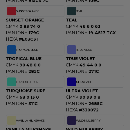
PANTONE
BlaCk 7C
PANTONE
109C
SUNSET ORANGE
TEAL
SUNSET ORANGE
TEAL
CMYK
0 83 74 0
CMYK
46 6 0 63
PANTONE
179C
PANTONE
19-4517 TCX
HEXA
#E03C31
TROPICAL BLUE
TRUE VIOLET
TROPICAL BLUE
TRUE VIOLET
CMYK
90 48 0 0
CMYK
49 44 0 0
PANTONE
285C
PANTONE
271C
TURQUOISE SURF
ULTRA VIOLET
TURQUOISE SURF
ULTRA VIOLET
CMYK
68 0 13 0
CMYK
90 99 0 8
PANTONE
311C
PANTONE
2685C
HEXA
#330072
VANILLA MILKSHAKE
WILD MULBERRY
VANILLA MILKSHAKE
WILD MULBERRY