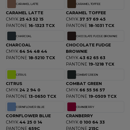
ROMODORO
CARAMEL LATTE
CARAMEL TOFFEE
CARAMEL LATTE
CARAMEL TOFFEE
CMYK
25 43 52 15
CMYK
37 57 69 45
UADRA
PANTONE
16-1323 TCX
PANTONE
18-1031 TCX
CHARCOAL
CHOCOLATE FUDGE BROWNIE
CHARCOAL
CHOCOLATE FUDGE
EFERENCE TEXTILE
CMYK
64 54 48 44
BROWNIE
EGATTA
PANTONE
18-5210 TCX
CMYK
43 62 65 63
PANTONE
19-1218 TCX
ESULT
CITRUS
COMBAT GREEN
ICA LEWIS
CITRUS
COMBAT GREEN
CMYK
24 2 94 0
CMYK
66 55 56 57
USSELL ATHLETIC®
PANTONE
13-0650 TCX
PANTONE
19-0509 TCX
USSELL ATHLETIC® COLLECTION
CORNFLOWER BLUE
CRANBERRY
CORNFLOWER BLUE
CRANBERRY
CMYK
44 25 0 14
CMYK
0 100 64 33
ANS ETIQUETTE
PANTONE
659C
PANTONE
215C