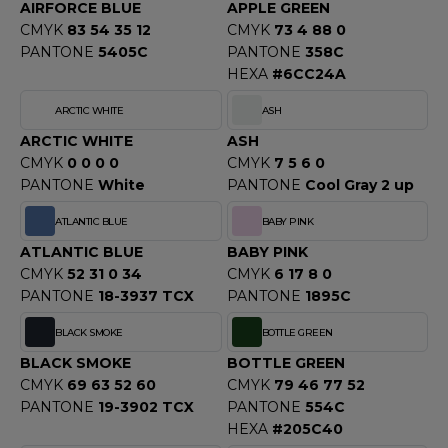
OUS-VETEMENTS
AIRFORCE BLUE
APPLE GREEN
HK
CMYK
83 54 35 12
CMYK
73 4 88 0
PORT
PANTONE
5405C
PANTONE
358C
UST COOL
HEXA
#6CC24A
WEAT-SHIRT
UST HOODS
ARCTIC WHITE
ASH
ABLIER
ARCTIC WHITE
ASH
UST T'S
EE-SHIRT
CMYK
0 0 0 0
CMYK
7 5 6 0
PANTONE
White
PANTONE
Cool Gray 2 up
ENUE PROFESSIONNELLE
ATLANTIC BLUE
BABY PINK
ARLOWSKY
ESTE - BLOUSON
ATLANTIC BLUE
BABY PINK
ORNTEX
CMYK
52 31 0 34
CMYK
6 17 8 0
ORKWEAR
PANTONE
18-3937 TCX
PANTONE
1895C
BLACK SMOKE
BOTTLE GREEN
ABEL SERIE
BLACK SMOKE
BOTTLE GREEN
ARKWOOD
CMYK
69 63 52 60
CMYK
79 46 77 52
PANTONE
19-3902 TCX
PANTONE
554C
HEXA
#205C40