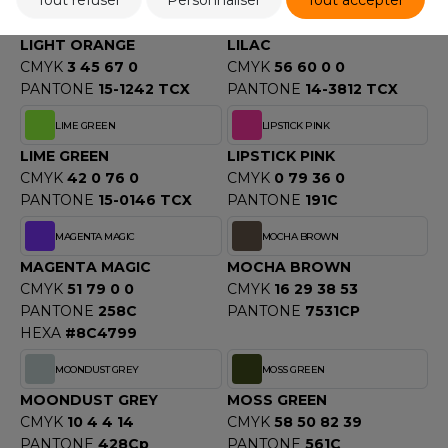
Tout refuser
Personnaliser
Tout accepter
LIGHT ORANGE
LILAC
LIGHT ORANGE
LILAC
CMYK
3 45 67 0
CMYK
56 60 0 0
PANTONE
15-1242 TCX
PANTONE
14-3812 TCX
LIME GREEN
LIPSTICK PINK
LIME GREEN
LIPSTICK PINK
CMYK
42 0 76 0
CMYK
0 79 36 0
PANTONE
15-0146 TCX
PANTONE
191C
MAGENTA MAGIC
MOCHA BROWN
MAGENTA MAGIC
MOCHA BROWN
CMYK
51 79 0 0
CMYK
16 29 38 53
PANTONE
258C
PANTONE
7531CP
HEXA
#8C4799
MOONDUST GREY
MOSS GREEN
MOONDUST GREY
MOSS GREEN
CMYK
10 4 4 14
CMYK
58 50 82 39
PANTONE
428Cp
PANTONE
561C