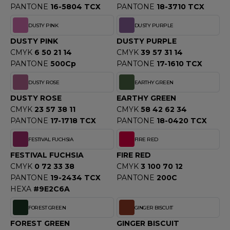
PANTONE
16-5804 TCX
PANTONE
18-3710 TCX
OMBO
DUSTY PINK
DUSTY PURPLE
OWEL CITY
DUSTY PINK
DUSTY PURPLE
CMYK
6 50 21 14
CMYK
39 57 31 14
PANTONE
500Cp
PANTONE
17-1610 TCX
ELILLA
DUSTY ROSE
EARTHY GREEN
ESTI
DUSTY ROSE
EARTHY GREEN
CMYK
23 57 38 11
CMYK
58 42 62 34
PANTONE
17-1718 TCX
PANTONE
18-0420 TCX
ESTFORD MILL
FESTIVAL FUCHSIA
FIRE RED
FESTIVAL FUCHSIA
FIRE RED
CMYK
0 72 33 38
CMYK
3 100 70 12
OKO
PANTONE
19-2434 TCX
PANTONE
200C
HEXA
#9E2C6A
FOREST GREEN
GINGER BISCUIT
FOREST GREEN
GINGER BISCUIT