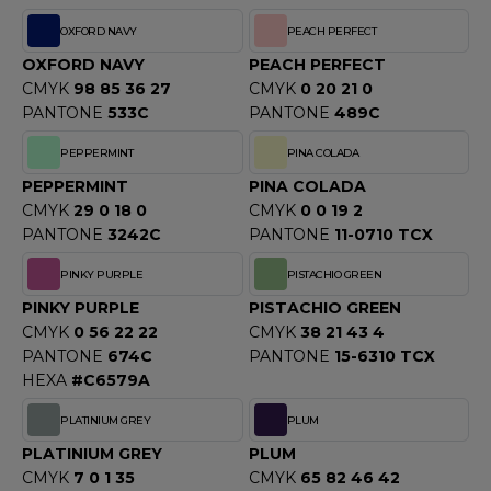
OXFORD NAVY
PEACH PERFECT
OXFORD NAVY
PEACH PERFECT
CMYK
98 85 36 27
CMYK
0 20 21 0
PANTONE
533C
PANTONE
489C
PEPPERMINT
PINA COLADA
PEPPERMINT
PINA COLADA
CMYK
29 0 18 0
CMYK
0 0 19 2
PANTONE
3242C
PANTONE
11-0710 TCX
PINKY PURPLE
PISTACHIO GREEN
PINKY PURPLE
PISTACHIO GREEN
CMYK
0 56 22 22
CMYK
38 21 43 4
PANTONE
674C
PANTONE
15-6310 TCX
HEXA
#C6579A
PLATINIUM GREY
PLUM
PLATINIUM GREY
PLUM
CMYK
7 0 1 35
CMYK
65 82 46 42