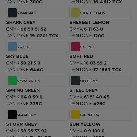
PANTONE
300C
PANTONE
16-4612 TCX
SHARK GREY
SHERBET LEMON
SHARK GREY
SHERBET LEMON
CMYK
66 57 51 52
CMYK
6 11 63 0
PANTONE
19-0201 TCX
PANTONE
120C
SKY BLUE
SOFT RED
SKY BLUE
SOFT RED
CMYK
50 21 5 0
CMYK
10 83 59 2
PANTONE
644C
PANTONE
17-1663 TCX
SPRING GREEN
STEEL GREY
SPRING GREEN
STEEL GREY
CMYK
84 0 59 0
CMYK
61 51 48 45
PANTONE
339C
PANTONE
425C
STORM GREY
SUN YELLOW
STORM GREY
SUN YELLOW
CMYK
38 35 33 92
CMYK
0 9 100 0