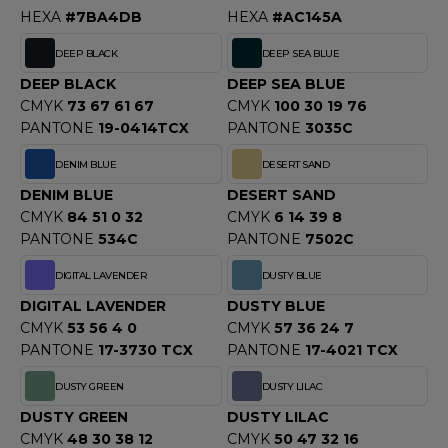
HEXA
#7BA4DB
HEXA
#AC145A
F CLOTHING
DEEP BLACK
DEEP SEA BLUE
O DENIM
DEEP BLACK
DEEP SEA BLUE
CMYK
73 67 61 67
CMYK
100 30 19 76
PIRO
PANTONE
19-0414TCX
PANTONE
3035C
PLASHMACS
DENIM BLUE
DESERT SAND
TARWORLD
DENIM BLUE
DESERT SAND
CMYK
84 51 0 32
CMYK
6 14 39 8
TEDMAN
PANTONE
534C
PANTONE
7502C
TORMTECH
DIGITAL LAVENDER
DUSTY BLUE
DIGITAL LAVENDER
DUSTY BLUE
CMYK
53 56 4 0
CMYK
57 36 24 7
EE JAYS
PANTONE
17-3730 TCX
PANTONE
17-4021 TCX
HE ONE TOWELLING
DUSTY GREEN
DUSTY LILAC
DUSTY GREEN
DUSTY LILAC
IGER
CMYK
48 30 38 12
CMYK
50 47 32 16