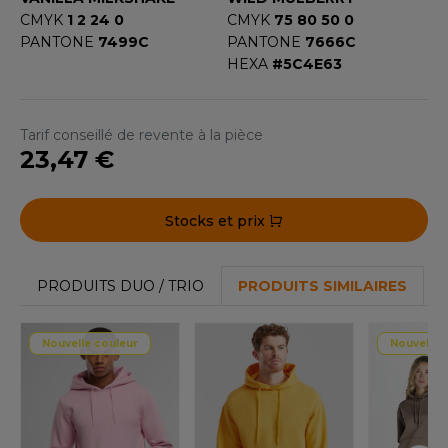
CMYK
1 2 24 0
CMYK
75 80 50 0
PANTONE
7499C
PANTONE
7666C
HEXA
#5C4E63
Tarif conseillé de revente à la pièce
23,47 €
Stocks et prix
PRODUITS DUO / TRIO
PRODUITS SIMILAIRES
Nouvelle couleur
Nouvelle 