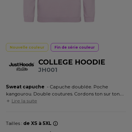
UILD YOUR BRAND
ATALOGUE
SPACES VERTS
MÉDIATHÈQUE
HASUBLE
STHÉTIQUE
ECORESPONSABLE
LUBCLASS
HAUSSURES
ÔTELLERIE
RAGHOPPERS
FIN DE SÉRIE
HEMISE
OGISTIQUE
Nouvelle couleur
Fin de série couleur
OSTUME
ANUTENTION
DEVENEZ REVENDEUR
COLLEGE HOODIE
COLOGIE
NFANT
ENUISIER
JH001
STEX
PONGE
ÉTALLURGIE
T SI ON L'APPELAIT FRANCIS
Sweat capuche
- Capuche doublée. Poche
IN DE SERIE
ÉTIERS DE LA MER
kangourou. Double coutures. Cordons ton sur ton.
XCD BY PROMODORO
AUTE VISIBILITE
ODE
Poignets et ourlet en bords côte. Étiquette
Lire la suite
détachable.
ES MODULABLES
EINTRE
INDEN HALES
Tailles :
de XS à 5XL
INGE DE MAISON
LOMBIER