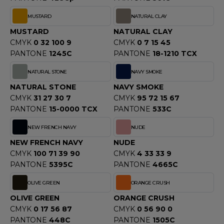
MUSTARD
NATURAL CLAY
MUSTARD
NATURAL CLAY
CMYK
0 32 100 9
CMYK
0 7 15 45
PANTONE
1245C
PANTONE
18-1210 TCX
NATURAL STONE
NAVY SMOKE
NATURAL STONE
NAVY SMOKE
CMYK
31 27 30 7
CMYK
95 72 15 67
PANTONE
15-0000 TCX
PANTONE
533C
NEW FRENCH NAVY
NUDE
NEW FRENCH NAVY
NUDE
CMYK
100 71 39 90
CMYK
4 33 33 9
PANTONE
5395C
PANTONE
4665C
OLIVE GREEN
ORANGE CRUSH
OLIVE GREEN
ORANGE CRUSH
CMYK
0 17 56 87
CMYK
0 56 90 0
PANTONE
448C
PANTONE
1505C