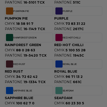
PANTONE
16-5101 TCX
PANTONE
511C
PUMPKIN PIE
PURPLE
PUMPKIN PIE
PURPLE
CMYK
18 58 91 7
CMYK
73 83 31 22
PANTONE
16-1149 TCX
PANTONE
2617C
RAINFOREST GREEN
RED HOT CHILLI
RAINFOREST GREEN
RED HOT CHILLI
CMYK
88 0 28 63
CMYK
5 100 55 28
PANTONE
19-5420 TCX
PANTONE
1945C
RED RUST
ROYAL BLUE
RED RUST
ROYAL BLUE
CMYK
34 72 62 42
CMYK
96 71 13 2
PANTONE
19-1334 TCX
PANTONE
661C
SAPPHIRE BLUE
SEAFOAM
SAPPHIRE BLUE
SEAFOAM
CMYK
100 62 7 0
CMYK
60 23 30 5