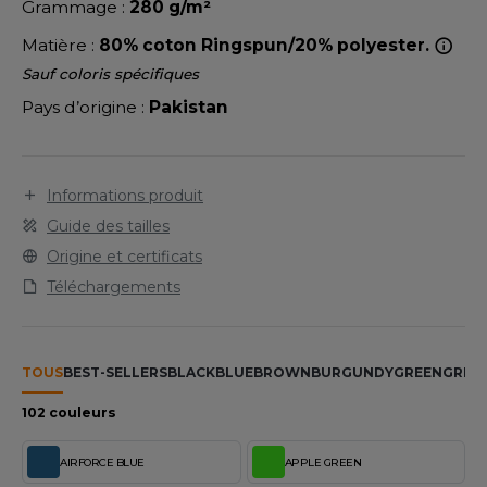
LEXFIT
Grammage :
280 g/m²
ADE IN EUROPE
ROMOTIONNEL
Matière :
80% coton Ringspun/20% polyester.
RONT ROW
O LABEL / TEAR AWAY
ESTAURATION
Sauf coloris spécifiques
RUIT OF THE LOOM
ANTALONS
ANTÉ
Pays d’origine :
Pakistan
RUIT OF THE LOOM VINTAGE
OLAIRE
PORT
OLO
Informations produit
ILDAN
Guide des tailles
ULL
Origine et certificats
YJAMA
Téléchargements
ENBURY
ECYCLÉ
EROCK
AC SHOPPING
TOUS
BEST-SELLERS
BLACK
BLUE
BROWN
BURGUNDY
GREEN
GREY
CHOOLWEAR
102 couleurs
ACK&JONES
OFTSHELL
AIRFORCE BLUE
APPLE GREEN
ACK&JONES - BLANKS