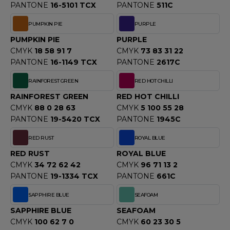
PANTONE
16-5101 TCX
PANTONE
511C
PUMPKIN PIE
PURPLE
PUMPKIN PIE
PURPLE
CMYK
18 58 91 7
CMYK
73 83 31 22
PANTONE
16-1149 TCX
PANTONE
2617C
RAINFOREST GREEN
RED HOT CHILLI
RAINFOREST GREEN
RED HOT CHILLI
CMYK
88 0 28 63
CMYK
5 100 55 28
PANTONE
19-5420 TCX
PANTONE
1945C
RED RUST
ROYAL BLUE
RED RUST
ROYAL BLUE
CMYK
34 72 62 42
CMYK
96 71 13 2
PANTONE
19-1334 TCX
PANTONE
661C
SAPPHIRE BLUE
SEAFOAM
SAPPHIRE BLUE
SEAFOAM
CMYK
100 62 7 0
CMYK
60 23 30 5