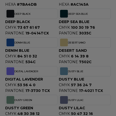
HEXA
#7BA4DB
HEXA
#AC145A
F CLOTHING
DEEP BLACK
DEEP SEA BLUE
O DENIM
DEEP BLACK
DEEP SEA BLUE
CMYK
73 67 61 67
CMYK
100 30 19 76
PIRO
PANTONE
19-0414TCX
PANTONE
3035C
PLASHMACS
DENIM BLUE
DESERT SAND
TARWORLD
DENIM BLUE
DESERT SAND
CMYK
84 51 0 32
CMYK
6 14 39 8
TEDMAN
PANTONE
534C
PANTONE
7502C
TORMTECH
DIGITAL LAVENDER
DUSTY BLUE
DIGITAL LAVENDER
DUSTY BLUE
CMYK
53 56 4 0
CMYK
57 36 24 7
EE JAYS
PANTONE
17-3730 TCX
PANTONE
17-4021 TCX
HE ONE TOWELLING
DUSTY GREEN
DUSTY LILAC
DUSTY GREEN
DUSTY LILAC
IGER
CMYK
48 30 38 12
CMYK
50 47 32 16