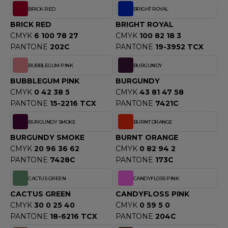
ACRON
BRICK RED
BRIGHT ROYAL
BRICK RED
BRIGHT ROYAL
ANTIS
CMYK
6 100 78 27
CMYK
100 82 18 3
PANTONE
202C
PANTONE
19-3952 TCX
UMBLES
BUBBLEGUM PINK
BURGUNDY
BUBBLEGUM PINK
BURGUNDY
EUTRAL
CMYK
0 42 38 5
CMYK
43 81 47 58
PANTONE
15-2216 TCX
PANTONE
7421C
EW GEN
BURGUNDY SMOKE
BURNT ORANGE
EW MORNING STUDIOS
BURGUNDY SMOKE
BURNT ORANGE
CMYK
20 96 36 62
CMYK
0 82 94 2
PANTONE
7428C
PANTONE
173C
AREDES SEGURIDAD
CACTUS GREEN
CANDYFLOSS PINK
ARKS
CACTUS GREEN
CANDYFLOSS PINK
CMYK
30 0 25 40
CMYK
0 59 5 0
EN DUICK
PANTONE
18-6216 TCX
PANTONE
204C