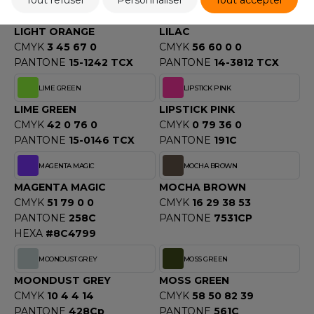
Tout refuser
Personnaliser
Tout accepter
LIGHT ORANGE
LILAC
LIGHT ORANGE
LILAC
CMYK
3 45 67 0
CMYK
56 60 0 0
PANTONE
15-1242 TCX
PANTONE
14-3812 TCX
LIME GREEN
LIPSTICK PINK
LIME GREEN
LIPSTICK PINK
CMYK
42 0 76 0
CMYK
0 79 36 0
PANTONE
15-0146 TCX
PANTONE
191C
MAGENTA MAGIC
MOCHA BROWN
MAGENTA MAGIC
MOCHA BROWN
CMYK
51 79 0 0
CMYK
16 29 38 53
PANTONE
258C
PANTONE
7531CP
HEXA
#8C4799
MOONDUST GREY
MOSS GREEN
MOONDUST GREY
MOSS GREEN
CMYK
10 4 4 14
CMYK
58 50 82 39
PANTONE
428Cp
PANTONE
561C