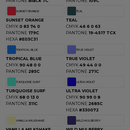
PANTONE
BlaCk 7C
PANTONE
109C
SUNSET ORANGE
TEAL
SUNSET ORANGE
TEAL
CMYK
0 83 74 0
CMYK
46 6 0 63
PANTONE
179C
PANTONE
19-4517 TCX
HEXA
#E03C31
TROPICAL BLUE
TRUE VIOLET
TROPICAL BLUE
TRUE VIOLET
CMYK
90 48 0 0
CMYK
49 44 0 0
PANTONE
285C
PANTONE
271C
TURQUOISE SURF
ULTRA VIOLET
TURQUOISE SURF
ULTRA VIOLET
CMYK
68 0 13 0
CMYK
90 99 0 8
PANTONE
311C
PANTONE
2685C
HEXA
#330072
VANILLA MILKSHAKE
WILD MULBERRY
VANILLA MILKSHAKE
WILD MULBERRY