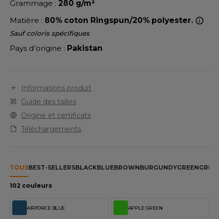
LEXFIT
Grammage :
280 g/m²
ADE IN EUROPE
ROMOTIONNEL
Matière :
80% coton Ringspun/20% polyester.
RONT ROW
O LABEL / TEAR AWAY
ESTAURATION
Sauf coloris spécifiques
RUIT OF THE LOOM
ANTALONS
ANTÉ
Pays d’origine :
Pakistan
RUIT OF THE LOOM VINTAGE
OLAIRE
PORT
OLO
Informations produit
ILDAN
Guide des tailles
ULL
Origine et certificats
YJAMA
Téléchargements
ENBURY
ECYCLÉ
EROCK
AC SHOPPING
TOUS
BEST-SELLERS
BLACK
BLUE
BROWN
BURGUNDY
GREEN
GREY
CHOOLWEAR
102 couleurs
ACK&JONES
OFTSHELL
AIRFORCE BLUE
APPLE GREEN
ACK&JONES - BLANKS