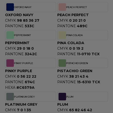
OXFORD NAVY
PEACH PERFECT
OXFORD NAVY
PEACH PERFECT
CMYK
98 85 36 27
CMYK
0 20 21 0
PANTONE
533C
PANTONE
489C
PEPPERMINT
PINA COLADA
PEPPERMINT
PINA COLADA
CMYK
29 0 18 0
CMYK
0 0 19 2
PANTONE
3242C
PANTONE
11-0710 TCX
PINKY PURPLE
PISTACHIO GREEN
PINKY PURPLE
PISTACHIO GREEN
CMYK
0 56 22 22
CMYK
38 21 43 4
PANTONE
674C
PANTONE
15-6310 TCX
HEXA
#C6579A
PLATINIUM GREY
PLUM
PLATINIUM GREY
PLUM
CMYK
7 0 1 35
CMYK
65 82 46 42