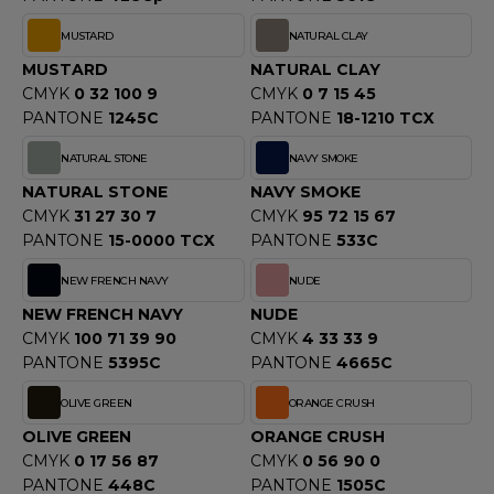
MUSTARD
NATURAL CLAY
MUSTARD
NATURAL CLAY
CMYK
0 32 100 9
CMYK
0 7 15 45
PANTONE
1245C
PANTONE
18-1210 TCX
NATURAL STONE
NAVY SMOKE
NATURAL STONE
NAVY SMOKE
CMYK
31 27 30 7
CMYK
95 72 15 67
PANTONE
15-0000 TCX
PANTONE
533C
NEW FRENCH NAVY
NUDE
NEW FRENCH NAVY
NUDE
CMYK
100 71 39 90
CMYK
4 33 33 9
PANTONE
5395C
PANTONE
4665C
OLIVE GREEN
ORANGE CRUSH
OLIVE GREEN
ORANGE CRUSH
CMYK
0 17 56 87
CMYK
0 56 90 0
PANTONE
448C
PANTONE
1505C