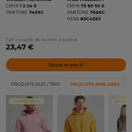
CMYK
1 2 24 0
CMYK
75 80 50 0
PANTONE
7499C
PANTONE
7666C
HEXA
#5C4E63
Tarif conseillé de revente à la pièce
23,47 €
Stocks et prix
PRODUITS DUO / TRIO
PRODUITS SIMILAIRES
Nouvelle couleur
Nouvelle 