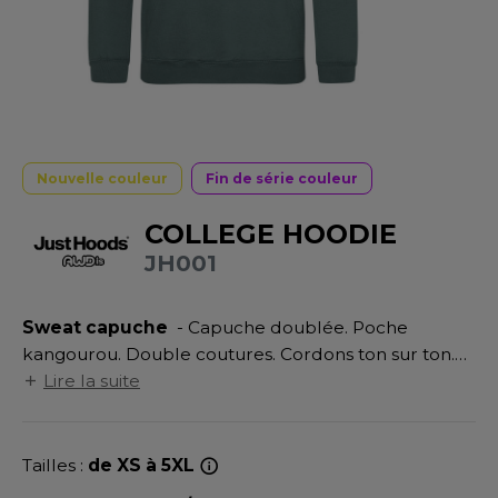
UILD YOUR BRAND
ATALOGUE
SPACES VERTS
MÉDIATHÈQUE
HASUBLE
STHÉTIQUE
ECORESPONSABLE
LUBCLASS
HAUSSURES
ÔTELLERIE
RAGHOPPERS
FIN DE SÉRIE
HEMISE
OGISTIQUE
Nouvelle couleur
Fin de série couleur
OSTUME
ANUTENTION
DEVENEZ REVENDEUR
COLLEGE HOODIE
COLOGIE
NFANT
ENUISIER
JH001
STEX
PONGE
ÉTALLURGIE
T SI ON L'APPELAIT FRANCIS
Sweat capuche
- Capuche doublée. Poche
IN DE SERIE
ÉTIERS DE LA MER
kangourou. Double coutures. Cordons ton sur ton.
XCD BY PROMODORO
AUTE VISIBILITE
ODE
Poignets et ourlet en bords côte. Étiquette
Lire la suite
détachable.
ES MODULABLES
EINTRE
INDEN HALES
Tailles :
de XS à 5XL
INGE DE MAISON
LOMBIER