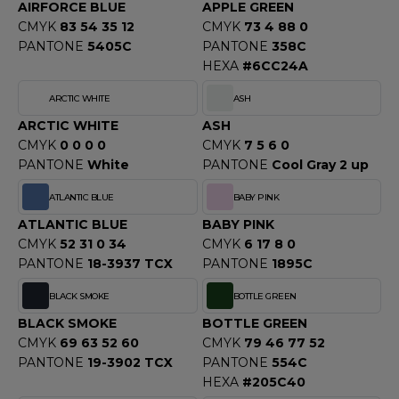
OUS-VETEMENTS
AIRFORCE BLUE
APPLE GREEN
HK
CMYK
83 54 35 12
CMYK
73 4 88 0
PORT
PANTONE
5405C
PANTONE
358C
UST COOL
HEXA
#6CC24A
WEAT-SHIRT
UST HOODS
ARCTIC WHITE
ASH
ABLIER
ARCTIC WHITE
ASH
UST T'S
EE-SHIRT
CMYK
0 0 0 0
CMYK
7 5 6 0
PANTONE
White
PANTONE
Cool Gray 2 up
ENUE PROFESSIONNELLE
ATLANTIC BLUE
BABY PINK
ARLOWSKY
ESTE - BLOUSON
ATLANTIC BLUE
BABY PINK
ORNTEX
CMYK
52 31 0 34
CMYK
6 17 8 0
ORKWEAR
PANTONE
18-3937 TCX
PANTONE
1895C
BLACK SMOKE
BOTTLE GREEN
ABEL SERIE
BLACK SMOKE
BOTTLE GREEN
ARKWOOD
CMYK
69 63 52 60
CMYK
79 46 77 52
PANTONE
19-3902 TCX
PANTONE
554C
HEXA
#205C40