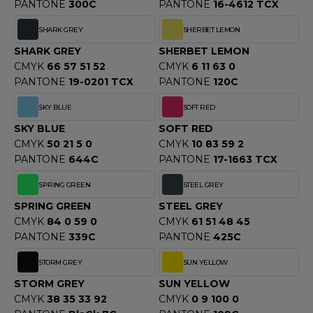
PANTONE
300C
PANTONE
16-4612 TCX
SHARK GREY
SHERBET LEMON
SHARK GREY
SHERBET LEMON
CMYK
66 57 51 52
CMYK
6 11 63 0
PANTONE
19-0201 TCX
PANTONE
120C
SKY BLUE
SOFT RED
SKY BLUE
SOFT RED
CMYK
50 21 5 0
CMYK
10 83 59 2
PANTONE
644C
PANTONE
17-1663 TCX
SPRING GREEN
STEEL GREY
SPRING GREEN
STEEL GREY
CMYK
84 0 59 0
CMYK
61 51 48 45
PANTONE
339C
PANTONE
425C
STORM GREY
SUN YELLOW
STORM GREY
SUN YELLOW
CMYK
38 35 33 92
CMYK
0 9 100 0