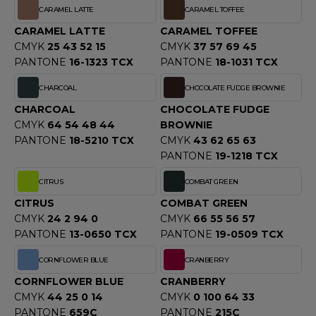
ROMODORO
CARAMEL LATTE
CARAMEL TOFFEE
CARAMEL LATTE
CARAMEL TOFFEE
CMYK
25 43 52 15
CMYK
37 57 69 45
UADRA
PANTONE
16-1323 TCX
PANTONE
18-1031 TCX
CHARCOAL
CHOCOLATE FUDGE BROWNIE
CHARCOAL
CHOCOLATE FUDGE
EFERENCE TEXTILE
CMYK
64 54 48 44
BROWNIE
EGATTA
PANTONE
18-5210 TCX
CMYK
43 62 65 63
PANTONE
19-1218 TCX
ESULT
CITRUS
COMBAT GREEN
ICA LEWIS
CITRUS
COMBAT GREEN
CMYK
24 2 94 0
CMYK
66 55 56 57
USSELL ATHLETIC®
PANTONE
13-0650 TCX
PANTONE
19-0509 TCX
USSELL ATHLETIC® COLLECTION
CORNFLOWER BLUE
CRANBERRY
CORNFLOWER BLUE
CRANBERRY
CMYK
44 25 0 14
CMYK
0 100 64 33
ANS ETIQUETTE
PANTONE
659C
PANTONE
215C