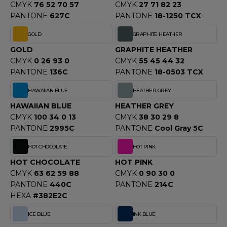
CMYK
76 52 70 57
CMYK
27 71 82 23
PANTONE
627C
PANTONE
18-1250 TCX
GOLD
GRAPHITE HEATHER
GOLD
GRAPHITE HEATHER
CMYK
0 26 93 0
CMYK
55 45 44 32
PANTONE
136C
PANTONE
18-0503 TCX
HAWAIIAN BLUE
HEATHER GREY
HAWAIIAN BLUE
HEATHER GREY
CMYK
100 34 0 13
CMYK
38 30 29 8
PANTONE
2995C
PANTONE
Cool Gray 5C
HOT CHOCOLATE
HOT PINK
HOT CHOCOLATE
HOT PINK
CMYK
63 62 59 88
CMYK
0 90 30 0
PANTONE
440C
PANTONE
214C
HEXA
#382E2C
ICE BLUE
INK BLUE