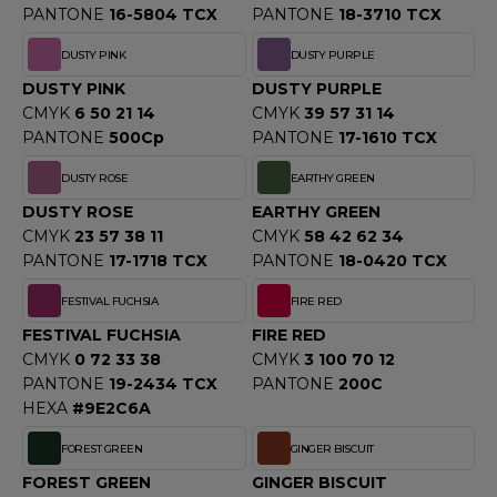
PANTONE
16-5804 TCX
PANTONE
18-3710 TCX
OMBO
DUSTY PINK
DUSTY PURPLE
OWEL CITY
DUSTY PINK
DUSTY PURPLE
CMYK
6 50 21 14
CMYK
39 57 31 14
PANTONE
500Cp
PANTONE
17-1610 TCX
ELILLA
DUSTY ROSE
EARTHY GREEN
ESTI
DUSTY ROSE
EARTHY GREEN
CMYK
23 57 38 11
CMYK
58 42 62 34
PANTONE
17-1718 TCX
PANTONE
18-0420 TCX
ESTFORD MILL
FESTIVAL FUCHSIA
FIRE RED
FESTIVAL FUCHSIA
FIRE RED
CMYK
0 72 33 38
CMYK
3 100 70 12
OKO
PANTONE
19-2434 TCX
PANTONE
200C
HEXA
#9E2C6A
FOREST GREEN
GINGER BISCUIT
FOREST GREEN
GINGER BISCUIT