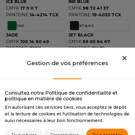
ICE BLUE
INK BLUE
CMYK
17 9 0 7
CMYK
98 72 41 37
PANTONE
14-4214 TCX
PANTONE
19-4033 TCX
JADE
JET BLACK
JADE
JET BLACK
CMYK
100 14 60 49
CMYK
69 65 64 67
PANTONE
329C
PANTONE
BlaCk
HEXA
#00685E
Gestion de vos préférences
KELLY GREEN
KHAKI
KELLY GREEN
KHAKI
CMYK
85 22 71 7
CMYK
0 10 25 28
PANTONE
347C
PANTONE
17-0636 TCX
Consultez notre Politique de confidentialité et
politique en matière de cookies
LAGOON BLUE
LAVENDER
En autorisant ces services tiers, vous acceptez le dépôt
LAGOON BLUE
LAVENDER
et la lecture de cookies et l'utilisation de technologies de
CMYK
82 27 37 10
CMYK
18 20 5 1
suivi nécessaires à leur bon fonctionnement.
PANTONE
18-4735 TCX
PANTONE
2563C
HEXA
#CBA3D8